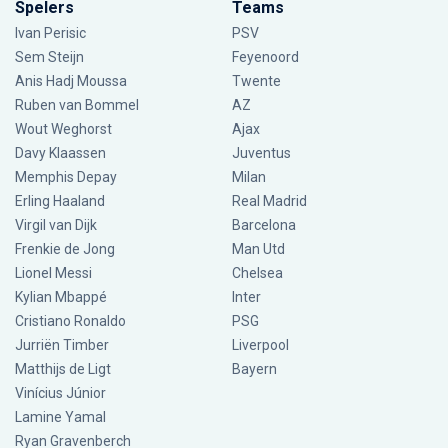
Spelers
Teams
Ivan Perisic
PSV
Sem Steijn
Feyenoord
Anis Hadj Moussa
Twente
Ruben van Bommel
AZ
Wout Weghorst
Ajax
Davy Klaassen
Juventus
Memphis Depay
Milan
Erling Haaland
Real Madrid
Virgil van Dijk
Barcelona
Frenkie de Jong
Man Utd
Lionel Messi
Chelsea
Kylian Mbappé
Inter
Cristiano Ronaldo
PSG
Jurriën Timber
Liverpool
Matthijs de Ligt
Bayern
Vinícius Júnior
Lamine Yamal
Ryan Gravenberch