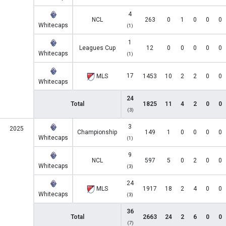
4
NCL
263
0
1
0
0
0
Whitecaps
(1)
1
Leagues Cup
12
0
0
0
0
0
Whitecaps
(1)
17
MLS
1453
10
2
2
0
0
Whitecaps
24
Total
1825
11
4
2
0
0
(3)
3
2025
Championship
149
1
0
0
0
0
Whitecaps
(1)
9
NCL
597
5
0
2
0
0
Whitecaps
(3)
24
MLS
1917
18
2
4
0
0
Whitecaps
(3)
36
Total
2663
24
2
6
0
0
(7)