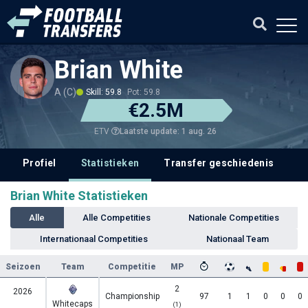
Brian White
A (C)
Skill: 59.8
Pot: 59.8
€2.5M
Laatste update: 1 aug. 26
ETV
Profiel
Statistieken
Transfer geschiedenis
V
Brian White Statistieken
Alle
Alle Competities
Nationale Competities
Internationaal Competities
Nationaal Team
Seizoen
Team
Competitie
MP
2
2026
Championship
97
1
1
0
0
0
Whitecaps
(1)