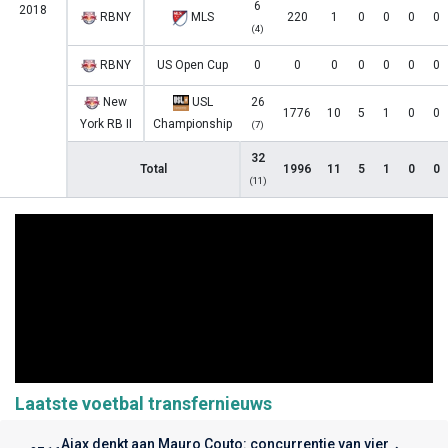
6
2018
RBNY
MLS
220
1
0
0
0
0
(4)
RBNY
US Open Cup
0
0
0
0
0
0
0
New
USL
26
1776
10
5
1
0
0
York RB II
Championship
(7)
32
Total
1996
11
5
1
0
0
(11)
Laatste voetbal transfernieuws
Ajax denkt aan Mauro Couto: concurrentie van vier