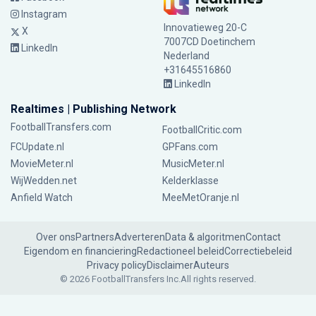
Instagram
Innovatieweg 20-C
X
7007CD Doetinchem
LinkedIn
Nederland
+31645516860
LinkedIn
Realtimes | Publishing Network
FootballTransfers.com
FootballCritic.com
FCUpdate.nl
GPFans.com
MovieMeter.nl
MusicMeter.nl
WijWedden.net
Kelderklasse
Anfield Watch
MeeMetOranje.nl
Over ons
Partners
Adverteren
Data & algoritmen
Contact
Eigendom en financiering
Redactioneel beleid
Correctiebeleid
Privacy policy
Disclaimer
Auteurs
© 2026 FootballTransfers Inc.
All rights reserved.