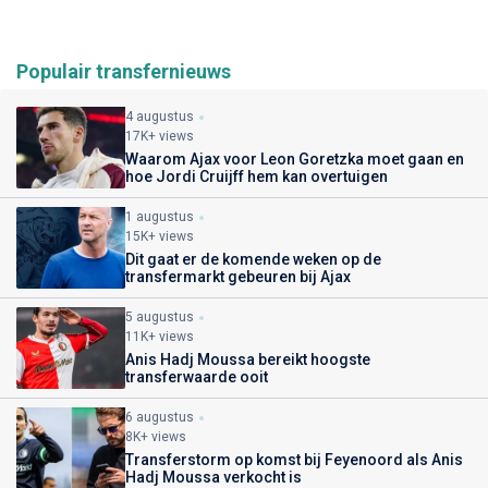
Populair transfernieuws
4 augustus
17K+ views
Waarom Ajax voor Leon Goretzka moet gaan en
hoe Jordi Cruijff hem kan overtuigen
1 augustus
15K+ views
Dit gaat er de komende weken op de
transfermarkt gebeuren bij Ajax
5 augustus
11K+ views
Anis Hadj Moussa bereikt hoogste
transferwaarde ooit
6 augustus
8K+ views
Transferstorm op komst bij Feyenoord als Anis
Hadj Moussa verkocht is