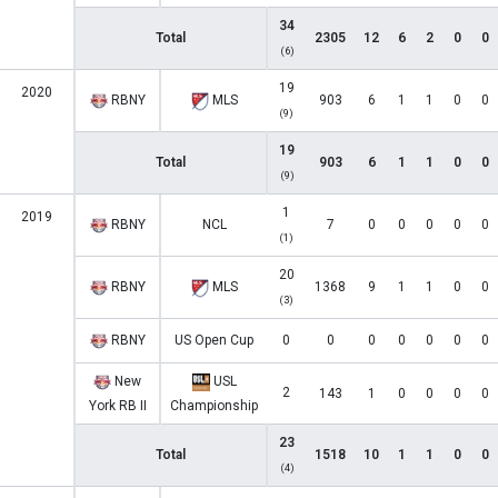
34
Total
2305
12
6
2
0
0
(6)
19
2020
RBNY
MLS
903
6
1
1
0
0
(9)
19
Total
903
6
1
1
0
0
(9)
1
2019
RBNY
NCL
7
0
0
0
0
0
(1)
20
RBNY
MLS
1368
9
1
1
0
0
(3)
RBNY
US Open Cup
0
0
0
0
0
0
0
New
USL
2
143
1
0
0
0
0
York RB II
Championship
23
Total
1518
10
1
1
0
0
(4)