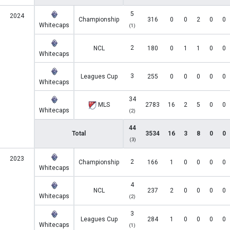
5
2024
Championship
316
0
0
2
0
0
Whitecaps
(1)
2
NCL
180
0
1
1
0
0
Whitecaps
3
Leagues Cup
255
0
0
0
0
0
Whitecaps
34
MLS
2783
16
2
5
0
0
Whitecaps
(2)
44
Total
3534
16
3
8
0
0
(3)
2023
2
Championship
166
1
0
0
0
0
Whitecaps
4
NCL
237
2
0
0
0
0
Whitecaps
(2)
3
Leagues Cup
284
1
0
0
0
0
Whitecaps
(1)