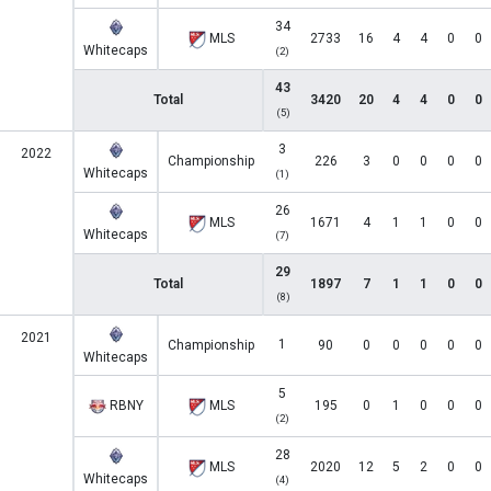
34
MLS
2733
16
4
4
0
0
Whitecaps
(2)
43
Total
3420
20
4
4
0
0
(5)
3
2022
Championship
226
3
0
0
0
0
Whitecaps
(1)
26
MLS
1671
4
1
1
0
0
Whitecaps
(7)
29
Total
1897
7
1
1
0
0
(8)
2021
1
Championship
90
0
0
0
0
0
Whitecaps
5
RBNY
MLS
195
0
1
0
0
0
(2)
28
MLS
2020
12
5
2
0
0
Whitecaps
(4)