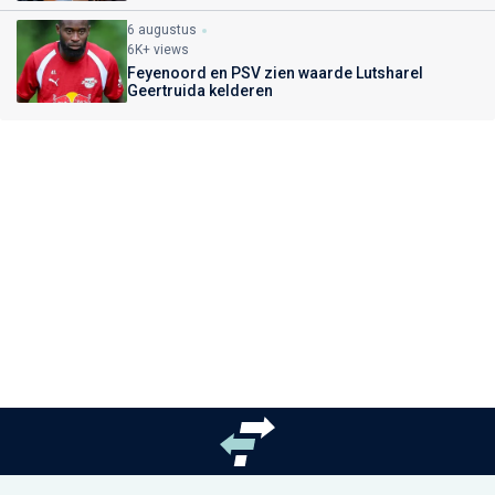
6 augustus
6K+ views
Feyenoord en PSV zien waarde Lutsharel
Geertruida kelderen