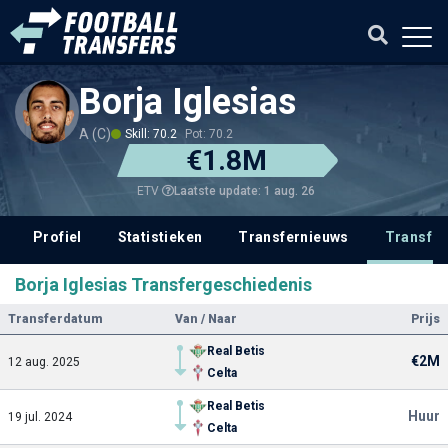
Borja Iglesias
A (C)
Skill: 70.2
Pot: 70.2
€1.8M
Laatste update: 1 aug. 26
ETV
Profiel
Statistieken
Transfernieuws
Transfer
Borja Iglesias Transfergeschiedenis
Transferdatum
Van / Naar
Prijs
Real Betis
€2M
12 aug. 2025
Celta
Real Betis
Huur
19 jul. 2024
Celta