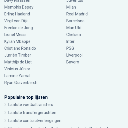
Davy Klaassen
Juventus
Memphis Depay
Milan
Erling Haaland
Real Madrid
Virgil van Dijk
Barcelona
Frenkie de Jong
Man Utd
Lionel Messi
Chelsea
Kylian Mbappé
Inter
Cristiano Ronaldo
PSG
Jurriën Timber
Liverpool
Matthijs de Ligt
Bayern
Vinícius Júnior
Lamine Yamal
Ryan Gravenberch
Populaire top lijsten
Laatste voetbaltransfers
Laatste transfergeruchten
Laatste contractverlengingen