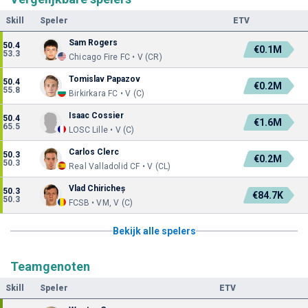
Skill
Speler
ETV
Sam Rogers
50.4
€0.1M
53.3
Chicago Fire FC • V (CR)
Tomislav Papazov
50.4
€0.2M
55.8
Birkirkara FC • V (C)
Isaac Cossier
50.4
€1.6M
65.5
LOSC Lille • V (C)
Carlos Clerc
50.3
€0.2M
50.3
Real Valladolid CF • V (CL)
Vlad Chiricheș
50.3
€84.7K
50.3
FCSB • VM, V (C)
Bekijk alle spelers
Teamgenoten
Skill
Speler
ETV