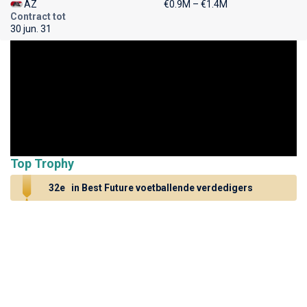
AZ
€0.9M – €1.4M
Contract tot
30 jun. 31
Top Trophy
32e
in Best Future voetballende verdedigers