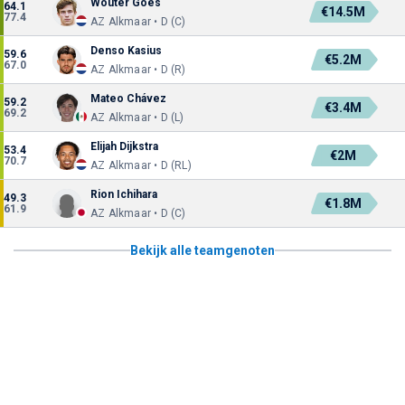
Wouter Goes
64.1
€14.5M
77.4
AZ Alkmaar • D (C)
Denso Kasius
59.6
€5.2M
67.0
AZ Alkmaar • D (R)
Mateo Chávez
59.2
€3.4M
69.2
AZ Alkmaar • D (L)
Elijah Dijkstra
53.4
€2M
70.7
AZ Alkmaar • D (RL)
Rion Ichihara
49.3
€1.8M
61.9
AZ Alkmaar • D (C)
Bekijk alle teamgenoten