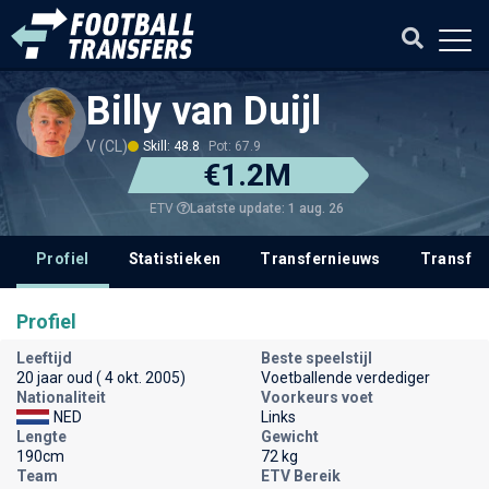
Billy van Duijl
V (CL)
Skill: 48.8
Pot: 67.9
€1.2M
Laatste update: 1 aug. 26
ETV
Profiel
Statistieken
Transfernieuws
Transfer
Profiel
Leeftijd
Beste speelstijl
20 jaar oud ( 4 okt. 2005)
Voetballende verdediger
Nationaliteit
Voorkeurs voet
NED
Links
Lengte
Gewicht
190cm
72 kg
Team
ETV Bereik