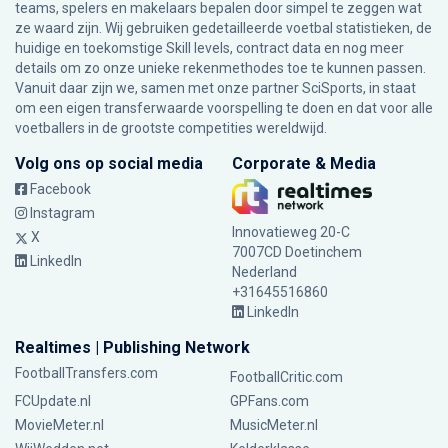
teams, spelers en makelaars bepalen door simpel te zeggen wat
ze waard zijn. Wij gebruiken gedetailleerde voetbal statistieken, de
huidige en toekomstige Skill levels, contract data en nog meer
details om zo onze unieke rekenmethodes toe te kunnen passen.
Vanuit daar zijn we, samen met onze partner SciSports, in staat
om een eigen transferwaarde voorspelling te doen en dat voor alle
voetballers in de grootste competities wereldwijd.
Volg ons op social media
Corporate & Media
Facebook
Instagram
Innovatieweg 20-C
X
7007CD Doetinchem
LinkedIn
Nederland
+31645516860
LinkedIn
Realtimes | Publishing Network
FootballTransfers.com
FootballCritic.com
FCUpdate.nl
GPFans.com
MovieMeter.nl
MusicMeter.nl