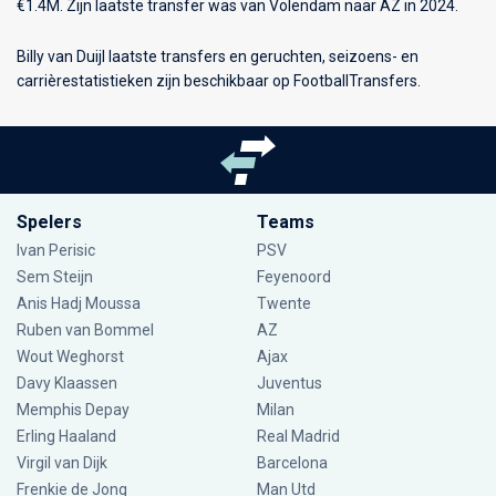
€1.4M. Zijn laatste transfer was van Volendam naar AZ in 2024.
Billy van Duijl laatste transfers en geruchten, seizoens- en
carrièrestatistieken zijn beschikbaar op FootballTransfers.
Spelers
Teams
Ivan Perisic
PSV
Sem Steijn
Feyenoord
Anis Hadj Moussa
Twente
Ruben van Bommel
AZ
Wout Weghorst
Ajax
Davy Klaassen
Juventus
Memphis Depay
Milan
Erling Haaland
Real Madrid
Virgil van Dijk
Barcelona
Frenkie de Jong
Man Utd