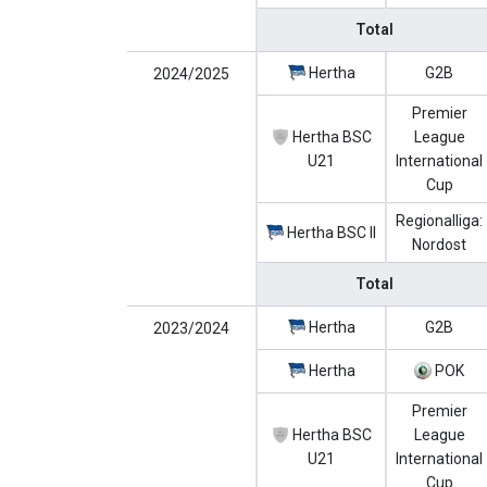
Total
Hertha
G2B
2024/2025
Premier
Hertha BSC
League
U21
International
Cup
Regionalliga:
Hertha BSC II
Nordost
Total
Hertha
G2B
2023/2024
Hertha
POK
Premier
Hertha BSC
League
U21
International
Cup