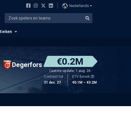
Nederlands
stieken
€0.2M
Degerfors
Laatste update: 1 aug. 26
Contract tot
ETV Bereik
31 dec. 27
€0.1M – €0.2M