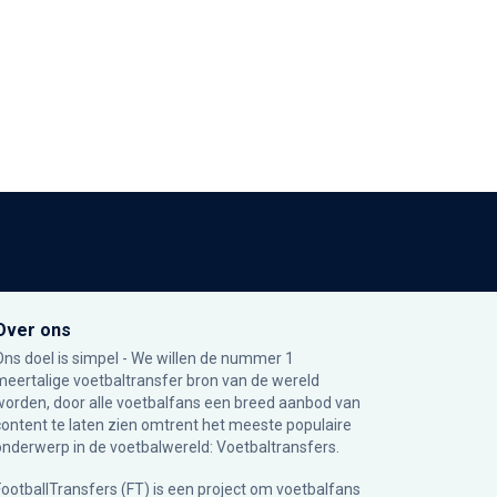
Over ons
Ons doel is simpel - We willen de nummer 1
meertalige voetbaltransfer bron van de wereld
worden, door alle voetbalfans een breed aanbod van
content te laten zien omtrent het meeste populaire
onderwerp in de voetbalwereld: Voetbaltransfers.
FootballTransfers (FT) is een project om voetbalfans