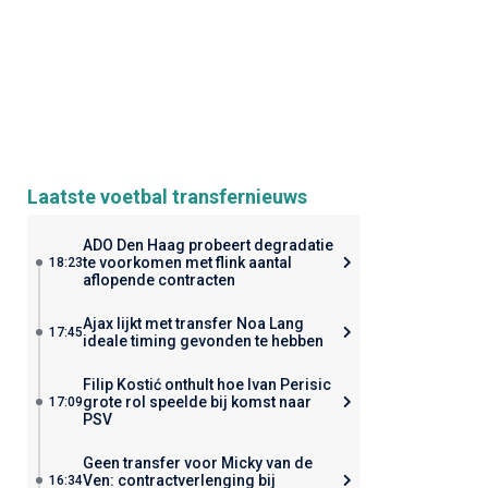
Laatste voetbal transfernieuws
ADO Den Haag probeert degradatie
te voorkomen met flink aantal
18:23
aflopende contracten
Ajax lijkt met transfer Noa Lang
17:45
ideale timing gevonden te hebben
Filip Kostić onthult hoe Ivan Perisic
grote rol speelde bij komst naar
17:09
PSV
Geen transfer voor Micky van de
Ven: contractverlenging bij
16:34