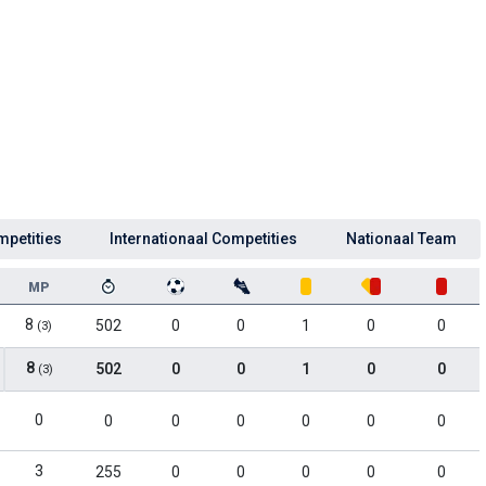
mpetities
Internationaal Competities
Nationaal Team
MP
8
502
0
0
1
0
0
(3)
8
502
0
0
1
0
0
(3)
0
0
0
0
0
0
0
3
255
0
0
0
0
0