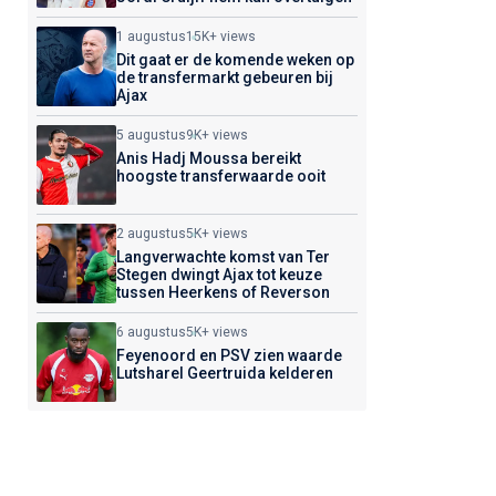
1 augustus
15K+ views
Dit gaat er de komende weken op
de transfermarkt gebeuren bij
Ajax
5 augustus
9K+ views
Anis Hadj Moussa bereikt
hoogste transferwaarde ooit
2 augustus
5K+ views
Langverwachte komst van Ter
Stegen dwingt Ajax tot keuze
tussen Heerkens of Reverson
6 augustus
5K+ views
Feyenoord en PSV zien waarde
Lutsharel Geertruida kelderen