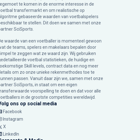
tegemoet te komen in de enorme interesse in de
voetbal transfermarkt en om realistische op
algoritme gebaseerde waarden van voetbalspelers
beschikbaar te stellen. Dit doen we samen met onze
partner
SciSports
.
De waarde van een voetballer is momenteel gewoon
wat de teams, spelers en makelaars bepalen door
simpel te zeggen wat ze waard zijn. Wij gebruiken
gedetailleerde voetbal statistieken, de huidige en
toekomstige Skill levels, contract data en nog meer
details om zo onze unieke rekenmethodes toe te
kunnen passen. Vanuit daar zijn we, samen met onze
partner SciSports, in staat om een eigen
transferwaarde voorspelling te doen en dat voor alle
voetballers in de grootste competities wereldwijd.
Volg ons op social media
Facebook
Instagram
X
LinkedIn