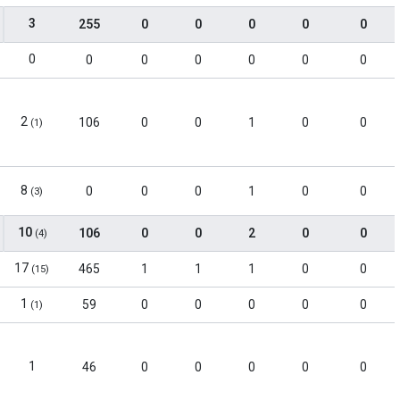
3
255
0
0
0
0
0
0
0
0
0
0
0
0
2
106
0
0
1
0
0
(1)
8
0
0
0
1
0
0
(3)
10
106
0
0
2
0
0
(4)
17
465
1
1
1
0
0
(15)
1
59
0
0
0
0
0
(1)
1
46
0
0
0
0
0