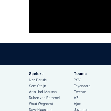
Spelers
Teams
Ivan Perisic
PSV
Sem Steijn
Feyenoord
Anis Hadj Moussa
Twente
Ruben van Bommel
AZ
Wout Weghorst
Ajax
Davy Klaassen
Juventus