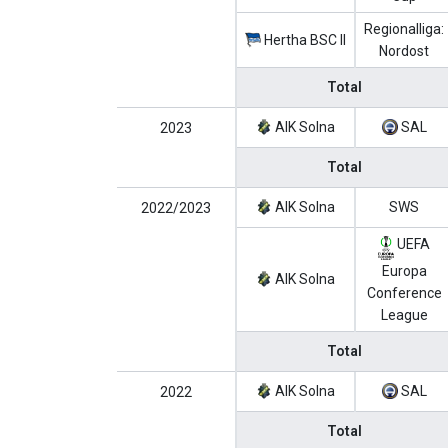
Regionalliga:
Hertha BSC II
Nordost
Total
AIK Solna
SAL
2023
Total
AIK Solna
SWS
2022/2023
UEFA
Europa
AIK Solna
Conference
League
Total
AIK Solna
SAL
2022
Total