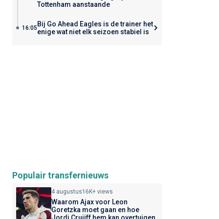
Tottenham aanstaande
Bij Go Ahead Eagles is de trainer het
16:05
enige wat niet elk seizoen stabiel is
Populair transfernieuws
4 augustus
16K+ views
Waarom Ajax voor Leon
Goretzka moet gaan en hoe
Jordi Cruijff hem kan overtuigen