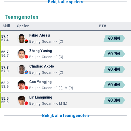
Bekijk alle spelers
Teamgenoten
Skill
Speler
ETV
Fábio Abreu
57.4
€0.9M
57.4
Beijing Guoan • F (C)
Zhang Yuning
56.7
€0.7M
56.7
Beijing Guoan • F (C)
Chadrac Akolo
57.3
€0.4M
57.3
Beijing Guoan • F (C)
Cao Yongjing
53.9
€0.4M
53.9
Beijing Guoan • F (L), M (R)
Lin Liangming
55.5
€0.3M
55.5
Beijing Guoan • F, M (L)
Bekijk alle teamgenoten