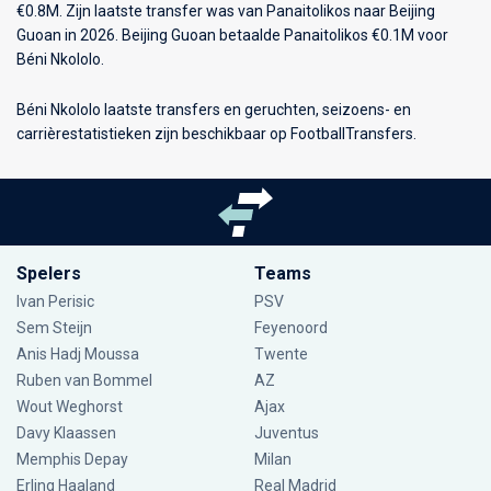
€0.8M. Zijn laatste transfer was van Panaitolikos naar Beijing
Guoan in 2026. Beijing Guoan betaalde Panaitolikos €0.1M voor
Béni Nkololo.
Béni Nkololo laatste transfers en geruchten, seizoens- en
carrièrestatistieken zijn beschikbaar op FootballTransfers.
Spelers
Teams
Ivan Perisic
PSV
Sem Steijn
Feyenoord
Anis Hadj Moussa
Twente
Ruben van Bommel
AZ
Wout Weghorst
Ajax
Davy Klaassen
Juventus
Memphis Depay
Milan
Erling Haaland
Real Madrid