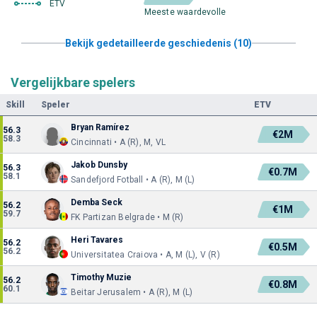
ETV
Meeste waardevolle
Bekijk gedetailleerde geschiedenis (10)
Vergelijkbare spelers
Skill
Speler
ETV
Bryan Ramírez
56.3
€2M
58.3
Cincinnati • A (R), M, VL
Jakob Dunsby
56.3
€0.7M
58.1
Sandefjord Fotball • A (R), M (L)
Demba Seck
56.2
€1M
59.7
FK Partizan Belgrade • M (R)
Heri Tavares
56.2
€0.5M
56.2
Universitatea Craiova • A, M (L), V (R)
Timothy Muzie
56.2
€0.8M
60.1
Beitar Jerusalem • A (R), M (L)