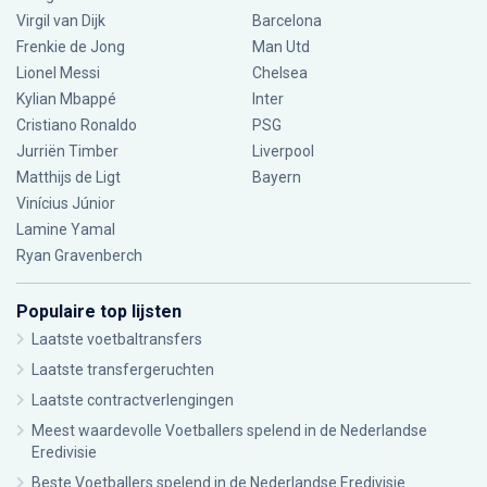
Virgil van Dijk
Barcelona
Frenkie de Jong
Man Utd
Lionel Messi
Chelsea
Kylian Mbappé
Inter
Cristiano Ronaldo
PSG
Jurriën Timber
Liverpool
Matthijs de Ligt
Bayern
Vinícius Júnior
Lamine Yamal
Ryan Gravenberch
Populaire top lijsten
Laatste voetbaltransfers
Laatste transfergeruchten
Laatste contractverlengingen
Meest waardevolle Voetballers spelend in de Nederlandse
Eredivisie
Beste Voetballers spelend in de Nederlandse Eredivisie