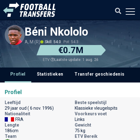
Béni Nkololo
A, M (R)
Skill: 54.0
Pot: 54.3
€0.7M
Laatste update: 1 aug. 26
ETV
Profiel
Statistieken
Transfer geschiedenis
V
Profiel
Leeftijd
Beste speelstijl
29 jaar oud ( 6 nov. 1996)
Klassieke vleugelspits
Nationaliteit
Voorkeurs voet
FRA
Links
Lengte
Gewicht
186cm
75 kg
Team
ETV Bereik