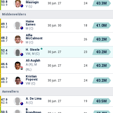
50.8
Mauragis
€0.3M
30 jun. 27
24
53.9
V (L)
Middenvelders
Haine
49.1
Eames
€1.0M
30 jun. 30
18
69.2
M (C)
Alfie
48.2
McCalmont
€0.2M
26
48.7
M (C)
H. Steele
52.4
€0.2M
30 jun. 27
23
57.6
VM, M (C)
Ali Auglah
46.6
A (R), M
€0.2M
30 jun. 27
24
46.6
(RL)
Kristian
45.7
Popović
€0.2M
30 jun. 27
24
48.0
VM (C)
Aanvallers
A. De Lima
47.9
€0.5M
30 jun. 27
19
62.6
A (C)
B.
50.5
Brandtman