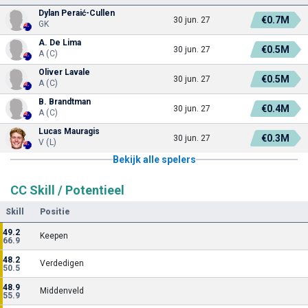
Dylan Peraić-Cullen
€0.7M
30 jun. 27
GK
A. De Lima
€0.5M
30 jun. 27
A (C)
Oliver Lavale
€0.5M
30 jun. 27
A (C)
B. Brandtman
€0.4M
30 jun. 27
A (C)
Lucas Mauragis
€0.3M
30 jun. 27
V (L)
Bekijk alle spelers
CC Skill / Potentieel
Skill
Positie
49.2
Keepen
66.9
48.2
Verdedigen
50.5
48.9
Middenveld
55.9