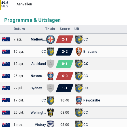
49.6
Aanvallen
58.2
Programma & Uitslagen
Datum
Thuis
Score
Uit
2
-
1
7 apr.
Melbourne City
CC
2
-
2
10 apr.
CC
Brisbane
0
-
1
19 apr.
Auckland
CC
4
-
0
25 apr.
Newcastle
CC
1
-
1
22 jul.
Sydney United
CC
17 okt.
CC
10:40
Newcastle
25 okt.
Wellington
03:00
CC
1 nov.
Victory
05:00
CC