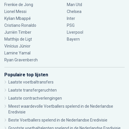
Frenkie de Jong
Man Utd
Lionel Messi
Chelsea
Kylian Mbappé
Inter
Cristiano Ronaldo
PSG
Jurriën Timber
Liverpool
Matthijs de Ligt
Bayern
Vinícius Júnior
Lamine Yamal
Ryan Gravenberch
Populaire top lijsten
Laatste voetbaltransfers
Laatste transfergeruchten
Laatste contractverlengingen
Meest waardevolle Voetballers spelend in de Nederlandse
Eredivisie
Beste Voetballers spelend in de Nederlandse Eredivisie
Grootste voetbaltalenten spelend in de Nederlandse Eredivisie