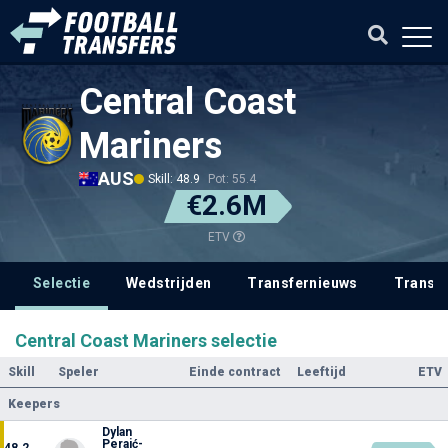
Central Coast
Mariners
AUS
Skill: 48.9
Pot: 55.4
€2.6M
ETV
Selectie
Wedstrijden
Transfernieuws
Transf
Central Coast Mariners selectie
Skill
Speler
Einde contract
Leeftijd
ETV
Keepers
Dylan
Peraić-
48.2