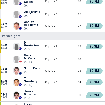
€0.7M
30 jun. 27
20
Cullen
66.9
GK
Jai Ajanovic
30 jun. 27
17
GK
Andrew
49.2
Redmayne
€0.1M
30 jun. 27
37
49.2
GK
Verdedigers
D.
45.2
Herrington
€0.3M
30 jun. 28
22
53.3
V (C)
Noah
McCann
30 jun. 27
20
V (CL)
Storm Roux
49.0
€0.1M
30 jun. 27
33
49.0
V (R)
T.
50.6
Sainsbury
€0.1M
30 jun. 27
34
50.6
V (CR)
James
45.4
Donachie
€0.2M
33
45.4
V (C)
Lucas