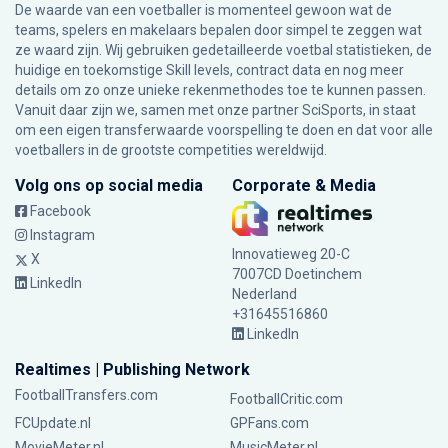
De waarde van een voetballer is momenteel gewoon wat de
teams, spelers en makelaars bepalen door simpel te zeggen wat
ze waard zijn. Wij gebruiken gedetailleerde voetbal statistieken, de
huidige en toekomstige Skill levels, contract data en nog meer
details om zo onze unieke rekenmethodes toe te kunnen passen.
Vanuit daar zijn we, samen met onze partner SciSports, in staat
om een eigen transferwaarde voorspelling te doen en dat voor alle
voetballers in de grootste competities wereldwijd.
Volg ons op social media
Corporate & Media
Facebook
Instagram
Innovatieweg 20-C
X
7007CD Doetinchem
LinkedIn
Nederland
+31645516860
LinkedIn
Realtimes | Publishing Network
FootballTransfers.com
FootballCritic.com
FCUpdate.nl
GPFans.com
MovieMeter.nl
MusicMeter.nl