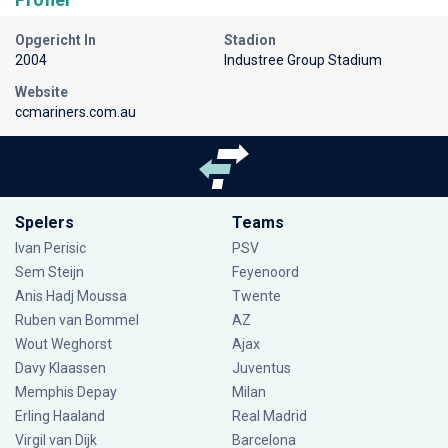
Opgericht In
Stadion
2004
Industree Group Stadium
Website
ccmariners.com.au
Spelers
Teams
Ivan Perisic
PSV
Sem Steijn
Feyenoord
Anis Hadj Moussa
Twente
Ruben van Bommel
AZ
Wout Weghorst
Ajax
Davy Klaassen
Juventus
Memphis Depay
Milan
Erling Haaland
Real Madrid
Virgil van Dijk
Barcelona