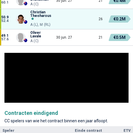
€0.4M
30 jun. 27
21
60.1
A (C)
Christian
Theoharous
50.9
€0.2M
26
52.4
A (L), M (RL)
Oliver
49.1
Lavale
€0.5M
30 jun. 27
21
57.6
A (C)
Contracten eindigend
CC spelers van wie het contract binnen een jaar afloopt.
Speler
Einde contract
ETV