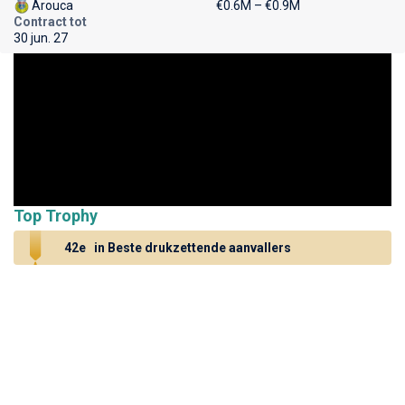
Arouca
€0.6M – €0.9M
Contract tot
30 jun. 27
Top Trophy
42e
in Beste drukzettende aanvallers