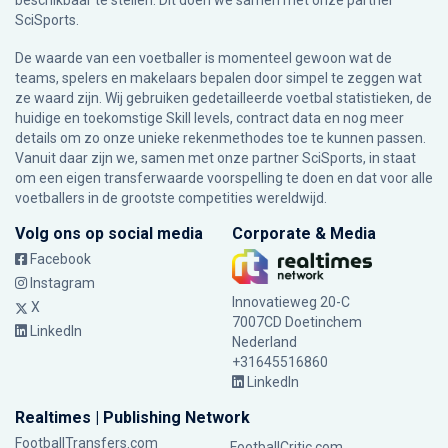
beschikbaar te stellen. Dit doen we samen met onze partner
SciSports
.
De waarde van een voetballer is momenteel gewoon wat de
teams, spelers en makelaars bepalen door simpel te zeggen wat
ze waard zijn. Wij gebruiken gedetailleerde voetbal statistieken, de
huidige en toekomstige Skill levels, contract data en nog meer
details om zo onze unieke rekenmethodes toe te kunnen passen.
Vanuit daar zijn we, samen met onze partner SciSports, in staat
om een eigen transferwaarde voorspelling te doen en dat voor alle
voetballers in de grootste competities wereldwijd.
Volg ons op social media
Corporate & Media
Facebook
Instagram
Innovatieweg 20-C
X
7007CD Doetinchem
LinkedIn
Nederland
+31645516860
LinkedIn
Realtimes | Publishing Network
FootballTransfers.com
FootballCritic.com