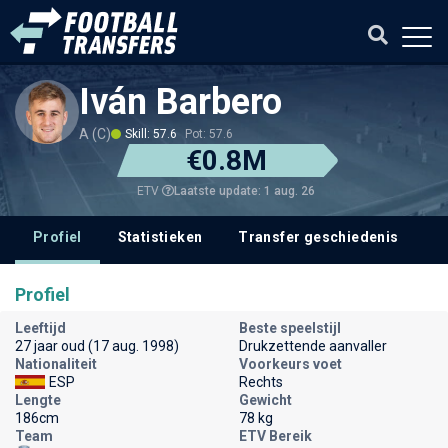
Iván Barbero
A (C)
Skill: 57.6
Pot: 57.6
€0.8M
Laatste update: 1 aug. 26
ETV
Profiel
Statistieken
Transfer geschiedenis
V
Profiel
Leeftijd
Beste speelstijl
27 jaar oud (17 aug. 1998)
Drukzettende aanvaller
Nationaliteit
Voorkeurs voet
ESP
Rechts
Lengte
Gewicht
186cm
78 kg
Team
ETV Bereik