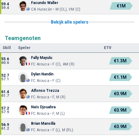
Facundo Waller
59.4
€1M
59.4
CA Huracán • M (CL), VM (C)
Bekijk alle spelers
Teamgenoten
Skill
Speler
ETV
Fally Mayulu
55.6
€1.3M
60.6
FC Arouca • F (C), AM (R)
Dylan Nandín
52.7
€1.1M
57.1
FC Arouca • F (C)
Alfonso Trezza
61.4
€0.9M
61.7
FC Arouca • F, M (R)
Naïs Djouahra
57.2
€0.9M
57.9
FC Arouca • F, M (L)
Brian Mansilla
56.9
€0.9M
61.2
FC Arouca • F (L), M (RL)