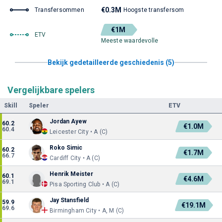
€0.3M
Transfersommen
Hoogste transfersom
€1M
ETV
Meeste waardevolle
Bekijk gedetailleerde geschiedenis (5)
Vergelijkbare spelers
Skill
Speler
ETV
Jordan Ayew
60.2
€1.0M
60.4
Leicester City • A (C)
Roko Simic
60.2
€1.7M
66.7
Cardiff City • A (C)
Henrik Meister
60.1
€4.6M
69.1
Pisa Sporting Club • A (C)
Jay Stansfield
59.9
€19.1M
69.6
Birmingham City • A, M (C)