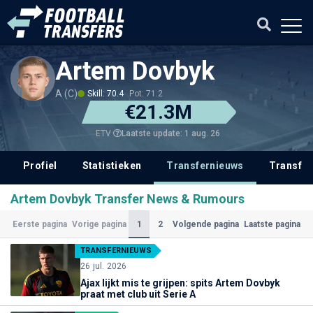
Artem Dovbyk
A (C)
Skill: 70.4
Pot: 71.2
€21.3M
Laatste update: 1 aug. 26
ETV
Profiel
Statistieken
Transfernieuws
Transfer
Artem Dovbyk Transfer News & Rumours
(Huidige)
1
2
Eerste pagina
Vorige pagina
Volgende pagina
Laatste pagina
TRANSFERNIEUWS
26 jul. 2026
Ajax lijkt mis te grijpen: spits Artem Dovbyk
praat met club uit Serie A