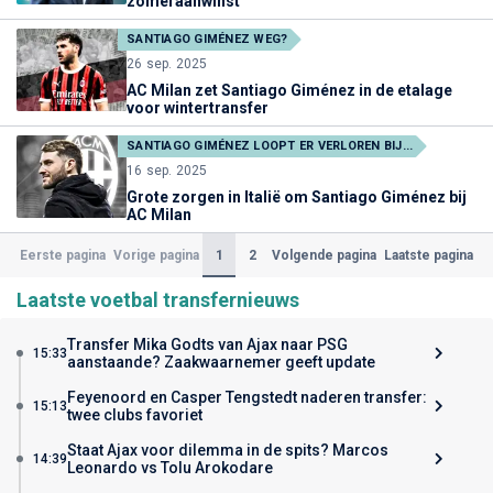
zomeraanwinst
SANTIAGO GIMÉNEZ WEG?
26 sep. 2025
AC Milan zet Santiago Giménez in de etalage
voor wintertransfer
SANTIAGO GIMÉNEZ LOOPT ER VERLOREN BIJ...
16 sep. 2025
Grote zorgen in Italië om Santiago Giménez bij
AC Milan
(Huidige)
1
2
Eerste pagina
Vorige pagina
Volgende pagina
Laatste pagina
Laatste voetbal transfernieuws
Transfer Mika Godts van Ajax naar PSG
15:33
aanstaande? Zaakwaarnemer geeft update
Feyenoord en Casper Tengstedt naderen transfer:
15:13
twee clubs favoriet
Staat Ajax voor dilemma in de spits? Marcos
14:39
Leonardo vs Tolu Arokodare