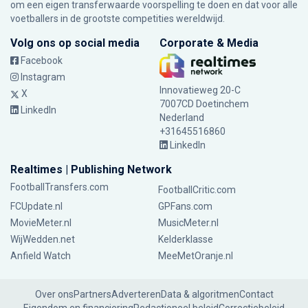
om een eigen transferwaarde voorspelling te doen en dat voor alle
voetballers in de grootste competities wereldwijd.
Volg ons op social media
Corporate & Media
Facebook
Instagram
Innovatieweg 20-C
X
7007CD Doetinchem
LinkedIn
Nederland
+31645516860
LinkedIn
Realtimes | Publishing Network
FootballTransfers.com
FootballCritic.com
FCUpdate.nl
GPFans.com
MovieMeter.nl
MusicMeter.nl
WijWedden.net
Kelderklasse
Anfield Watch
MeeMetOranje.nl
Over ons
Partners
Adverteren
Data & algoritmen
Contact