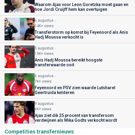
Waarom Ajax voor Leon Goretzka moet gaan en
hoe Jordi Cruijff hem kan overtuigen
6 augustus
14K+ views
Transferstorm op komst bij Feyenoord als Anis
Hadj Moussa verkocht is
5 augustus
13K+ views
Anis Hadj Moussa bereikt hoogste
transferwaarde ooit
6 augustus
7K+ views
Feyenoord en PSV zien waarde Lutsharel
Geertruida kelderen
9 augustus
6K+ views
Ajax ziet dik 25 procent van transfersom
verdwijnen als Mika Godts verkocht wordt
Competities transfernieuws