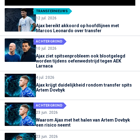
TRANSFERNIEUWS
12 jul. 2026
Ajax bereikt akkoord op hoofdlijnen met
Marcos Leonardo over transfer
ACHTERGROND
10 jul. 2026
Ajax ziet spitsenprobleem ook blootgelegd
worden tijdens oefenwedstrijd tegen AEK
Larnaca
4 jul. 2026
Ajax krijgt duidelijkheid rondom transfer spits
Artem Dovbyk
ACHTERGROND
23 jun. 2026
Waarom Ajax met het halen van Artem Dovbyk
een risico neemt
23 jun. 2026