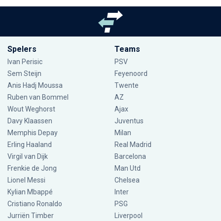
Spelers
Teams
Ivan Perisic
PSV
Sem Steijn
Feyenoord
Anis Hadj Moussa
Twente
Ruben van Bommel
AZ
Wout Weghorst
Ajax
Davy Klaassen
Juventus
Memphis Depay
Milan
Erling Haaland
Real Madrid
Virgil van Dijk
Barcelona
Frenkie de Jong
Man Utd
Lionel Messi
Chelsea
Kylian Mbappé
Inter
Cristiano Ronaldo
PSG
Jurriën Timber
Liverpool