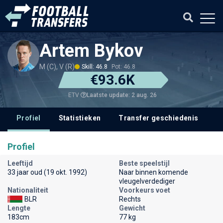
Artem Bykov
M (C), V (R)
Skill: 46.8
Pot: 46.8
€93.6K
Laatste update: 2 aug. 26
ETV
Profiel
Statistieken
Transfer geschiedenis
V
Profiel
Leeftijd
Beste speelstijl
33 jaar oud (19 okt. 1992)
Naar binnen komende
vleugelverdediger
Nationaliteit
Voorkeurs voet
BLR
Rechts
Lengte
Gewicht
183cm
77 kg