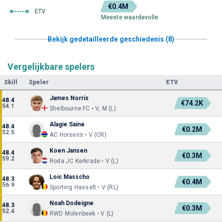
€0.4M
ETV
Meeste waardevolle
Bekijk gedetailleerde geschiedenis (8)
Vergelijkbare spelers
Skill
Speler
ETV
James Norris
48.4
€74.2K
54.1
Shelbourne FC • V, M (L)
Alagie Saine
48.4
€0.2M
52.5
AC Horsens • V (CR)
Koen Jansen
48.4
€0.3M
59.2
Roda JC Kerkrade • V (L)
Loic Masscho
48.3
€0.4M
56.9
Sporting Hasselt • V (RL)
Noah Dodeigne
48.3
€0.3M
52.4
RWD Molenbeek • V (L)