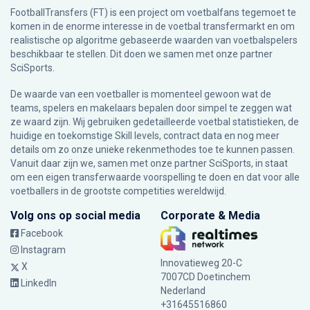
FootballTransfers (FT) is een project om voetbalfans tegemoet te
komen in de enorme interesse in de voetbal transfermarkt en om
realistische op algoritme gebaseerde waarden van voetbalspelers
beschikbaar te stellen. Dit doen we samen met onze partner
SciSports
.
De waarde van een voetballer is momenteel gewoon wat de
teams, spelers en makelaars bepalen door simpel te zeggen wat
ze waard zijn. Wij gebruiken gedetailleerde voetbal statistieken, de
huidige en toekomstige Skill levels, contract data en nog meer
details om zo onze unieke rekenmethodes toe te kunnen passen.
Vanuit daar zijn we, samen met onze partner SciSports, in staat
om een eigen transferwaarde voorspelling te doen en dat voor alle
voetballers in de grootste competities wereldwijd.
Volg ons op social media
Corporate & Media
Facebook
Instagram
Innovatieweg 20-C
X
7007CD Doetinchem
LinkedIn
Nederland
+31645516860