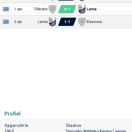
0
-
1
1 apr.
Tilikratis
Lamia
1
-
1
5 apr.
Lamia
Elassona
Profiel
Opgericht In
Stadion
1963
Dimotiko Athlitiko Kentro Lamias