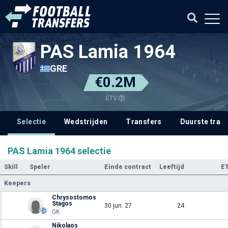
PAS Lamia 1964
GRE
€0.2M
ETV
Selectie
Wedstrijden
Transfers
Duurste tran
PAS Lamia 1964 selectie
Skill
Speler
Einde contract
Leeftijd
E
Keepers
Chrysostomos
Stagos
30 jun. 27
24
GK
Nikolaos