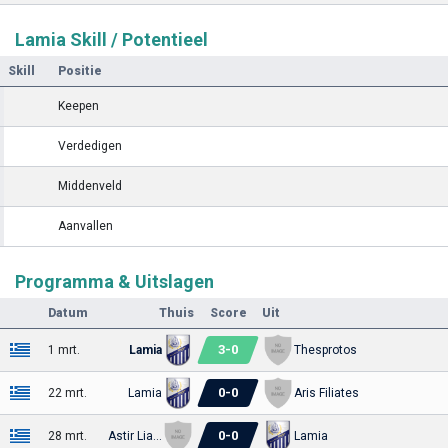
Lamia Skill / Potentieel
Skill
Positie
Keepen
Verdedigen
Middenveld
Aanvallen
Programma & Uitslagen
Datum
Thuis
Score
Uit
3
-
0
1 mrt.
Lamia
Thesprotos
0
-
0
22 mrt.
Lamia
Aris Filiates
0
-
0
28 mrt.
Astir Lianokladi
Lamia