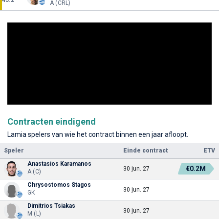
A (CRL)
Contracten eindigend
Lamia spelers van wie het contract binnen een jaar afloopt.
Speler
Einde contract
ETV
Anastasios Karamanos
€0.2M
30 jun. 27
A (C)
Chrysostomos Stagos
30 jun. 27
GK
Dimitrios Tsiakas
30 jun. 27
M (L)