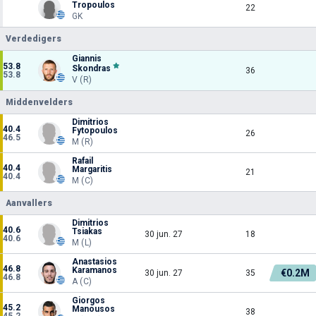
Tropoulos
22
GK
Verdedigers
Giannis
53.8
Skondras
36
53.8
V (R)
Middenvelders
Dimitrios
40.4
Fytopoulos
26
46.5
M (R)
Rafail
40.4
Margaritis
21
40.4
M (C)
Aanvallers
Dimitrios
40.6
Tsiakas
30 jun. 27
18
40.6
M (L)
Anastasios
46.8
Karamanos
€0.2M
30 jun. 27
35
46.8
A (C)
Giorgos
45.2
Manousos
38
45.2