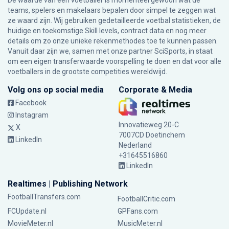
De waarde van een voetballer is momenteel gewoon wat de
teams, spelers en makelaars bepalen door simpel te zeggen wat
ze waard zijn. Wij gebruiken gedetailleerde voetbal statistieken, de
huidige en toekomstige Skill levels, contract data en nog meer
details om zo onze unieke rekenmethodes toe te kunnen passen.
Vanuit daar zijn we, samen met onze partner SciSports, in staat
om een eigen transferwaarde voorspelling te doen en dat voor alle
voetballers in de grootste competities wereldwijd.
Volg ons op social media
Corporate & Media
Facebook
Instagram
Innovatieweg 20-C
X
7007CD Doetinchem
LinkedIn
Nederland
+31645516860
LinkedIn
Realtimes | Publishing Network
FootballTransfers.com
FootballCritic.com
FCUpdate.nl
GPFans.com
MovieMeter.nl
MusicMeter.nl