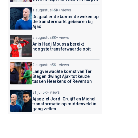
1 augustus
15K+ views
Dit gaat er de komende weken op
de transfermarkt gebeuren bij
Ajax
5 augustus
8K+ views
Anis Hadj Moussa bereikt
hoogste transferwaarde ooit
2 augustus
5K+ views
Langverwachte komst van Ter
Stegen dwingt Ajax tot keuze
tussen Heerkens of Reverson
31 juli
5K+ views
Ajax ziet Jordi Cruijff en Michel
transformatie op middenveld in
gang zetten