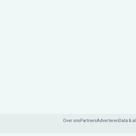
Over ons
Partners
Adverteren
Data & a