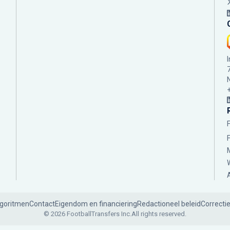
lgoritmen
Contact
Eigendom en financiering
Redactioneel beleid
Correcti
© 2026 FootballTransfers Inc.
All rights reserved.