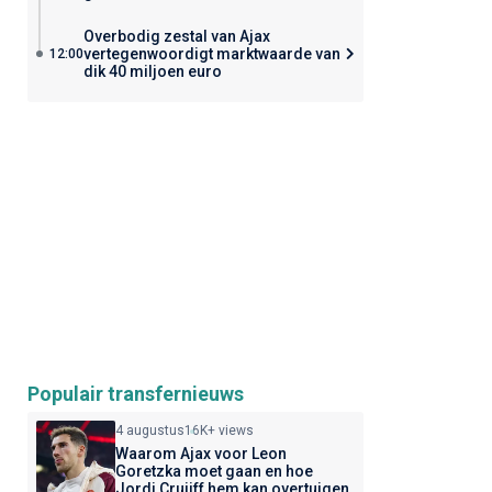
Overbodig zestal van Ajax
vertegenwoordigt marktwaarde van
12:00
dik 40 miljoen euro
Populair transfernieuws
4 augustus
16K+ views
Waarom Ajax voor Leon
Goretzka moet gaan en hoe
Jordi Cruijff hem kan overtuigen