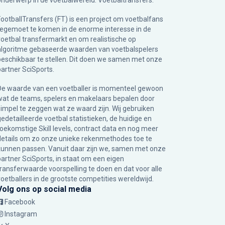
onderwerp in de voetbalwereld: Voetbaltransfers.
FootballTransfers (FT) is een project om voetbalfans
tegemoet te komen in de enorme interesse in de
voetbal transfermarkt en om realistische op
algoritme gebaseerde waarden van voetbalspelers
beschikbaar te stellen. Dit doen we samen met onze
partner
SciSports
.
De waarde van een voetballer is momenteel gewoon
wat de teams, spelers en makelaars bepalen door
simpel te zeggen wat ze waard zijn. Wij gebruiken
gedetailleerde voetbal statistieken, de huidige en
toekomstige Skill levels, contract data en nog meer
details om zo onze unieke rekenmethodes toe te
kunnen passen. Vanuit daar zijn we, samen met onze
partner SciSports, in staat om een eigen
transferwaarde voorspelling te doen en dat voor alle
voetballers in de grootste competities wereldwijd.
Volg ons op social media
Facebook
Instagram