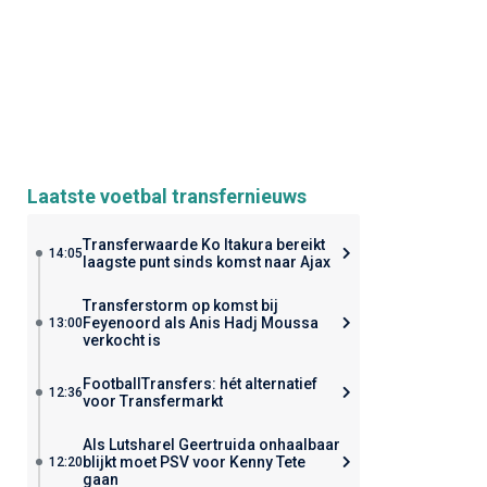
Laatste voetbal transfernieuws
Transferwaarde Ko Itakura bereikt
14:05
laagste punt sinds komst naar Ajax
Transferstorm op komst bij
Feyenoord als Anis Hadj Moussa
13:00
verkocht is
FootballTransfers: hét alternatief
12:36
voor Transfermarkt
Als Lutsharel Geertruida onhaalbaar
blijkt moet PSV voor Kenny Tete
12:20
gaan