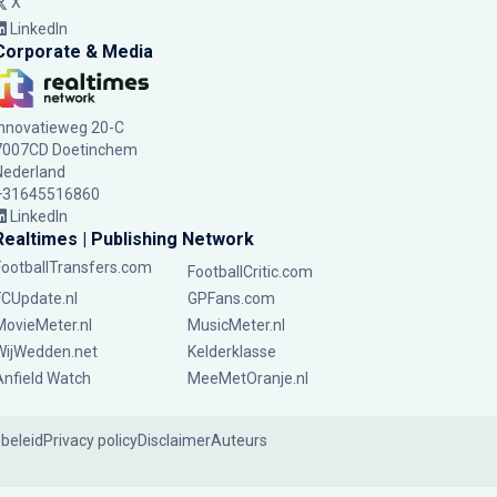
X
LinkedIn
Corporate & Media
Innovatieweg 20-C
7007CD Doetinchem
Nederland
+31645516860
LinkedIn
Realtimes | Publishing Network
FootballTransfers.com
FootballCritic.com
FCUpdate.nl
GPFans.com
MovieMeter.nl
MusicMeter.nl
WijWedden.net
Kelderklasse
Anfield Watch
MeeMetOranje.nl
ebeleid
Privacy policy
Disclaimer
Auteurs