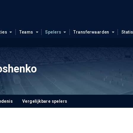
ties
Teams
Spelers
Transferwaarden
Stati
roshenko
edenis
Vergelijkbare spelers