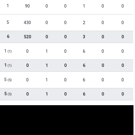
1
90
0
0
1
0
0
5
430
0
0
2
0
0
6
520
0
0
3
0
0
1
0
1
0
6
0
0
(1)
1
0
1
0
6
0
0
(1)
5
0
1
0
6
0
0
(5)
5
0
1
0
6
0
0
(5)