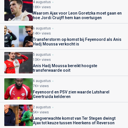
4 augustus
18K+ views
Waarom Ajax voor Leon Goretzka moet gaan en
hoe Jordi Cruijff hem kan overtuigen
6 augustus
14K+ views
Transferstorm op komst bij Feyenoord als Anis
Hadj Moussa verkocht is
5 augustus
13K+ views
Anis Hadj Moussa bereikt hoogste
transferwaarde ooit
6 augustus
7K+ views
Feyenoord en PSV zien waarde Lutsharel
Geertruida kelderen
2 augustus
5K+ views
Langverwachte komst van Ter Stegen dwingt
Ajax tot keuze tussen Heerkens of Reverson