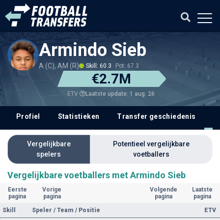
Armindo Sieb
A (C), AM (R)
Skill: 60.3
Pot: 67.3
€2.7M
Laatste update: 1 aug. 26
ETV
Profiel
Statistieken
Transfer geschiedenis
V
Vergelijkbare
Potentieel vergelijkbare
spelers
voetballers
Vergelijkbare voetballers met Armindo Sieb
Eerste
Vorige
Volgende
Laatste
pagina
pagina
pagina
pagina
Skill
Speler / Team / Positie
ETV