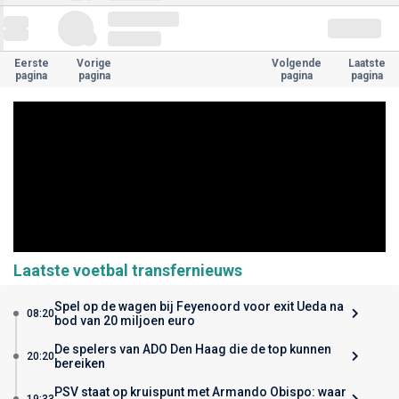
Eerste
Vorige
Volgende
Laatste
pagina
pagina
pagina
pagina
Laatste voetbal transfernieuws
Spel op de wagen bij Feyenoord voor exit Ueda na
08:20
bod van 20 miljoen euro
De spelers van ADO Den Haag die de top kunnen
20:20
bereiken
PSV staat op kruispunt met Armando Obispo: waar
19:33