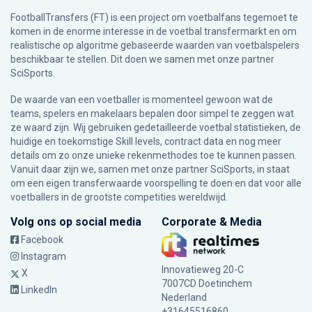
FootballTransfers (FT) is een project om voetbalfans tegemoet te
komen in de enorme interesse in de voetbal transfermarkt en om
realistische op algoritme gebaseerde waarden van voetbalspelers
beschikbaar te stellen. Dit doen we samen met onze partner
SciSports
.
De waarde van een voetballer is momenteel gewoon wat de
teams, spelers en makelaars bepalen door simpel te zeggen wat
ze waard zijn. Wij gebruiken gedetailleerde voetbal statistieken, de
huidige en toekomstige Skill levels, contract data en nog meer
details om zo onze unieke rekenmethodes toe te kunnen passen.
Vanuit daar zijn we, samen met onze partner SciSports, in staat
om een eigen transferwaarde voorspelling te doen en dat voor alle
voetballers in de grootste competities wereldwijd.
Volg ons op social media
Corporate & Media
Facebook
Instagram
Innovatieweg 20-C
X
7007CD Doetinchem
LinkedIn
Nederland
+31645516860