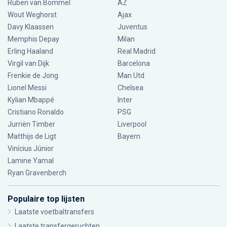
Ruben van Bommel
AZ
Wout Weghorst
Ajax
Davy Klaassen
Juventus
Memphis Depay
Milan
Erling Haaland
Real Madrid
Virgil van Dijk
Barcelona
Frenkie de Jong
Man Utd
Lionel Messi
Chelsea
Kylian Mbappé
Inter
Cristiano Ronaldo
PSG
Jurriën Timber
Liverpool
Matthijs de Ligt
Bayern
Vinícius Júnior
Lamine Yamal
Ryan Gravenberch
Populaire top lijsten
Laatste voetbaltransfers
Laatste transfergeruchten