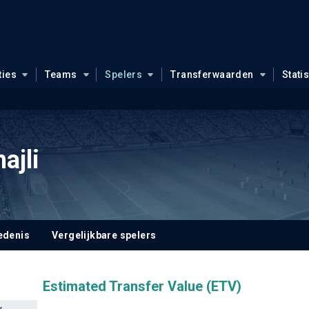
ties
Teams
Spelers
Transferwaarden
Stati
ajli
edenis
Vergelijkbare spelers
Estimated Transfer Value (ETV)