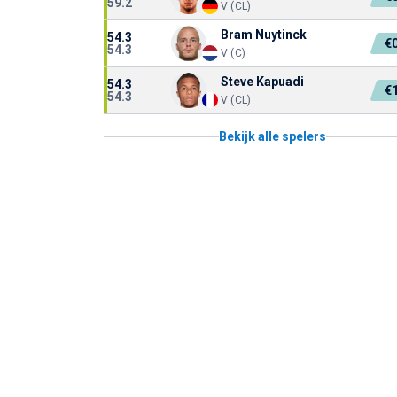
59.2
V (CL)
Bram Nuytinck
54.3
€
54.3
V (C)
Steve Kapuadi
54.3
€
54.3
V (CL)
Bekijk alle spelers