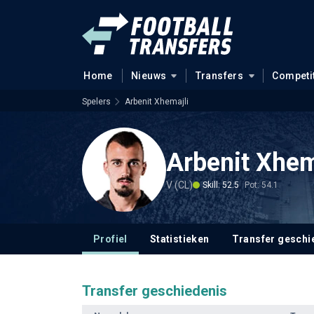
Home
Nieuws
Transfers
Competi
Spelers
Arbenit Xhemajli
Arbenit Xhem
V (CL)
Skill: 52.5
Pot: 54.1
Profiel
Statistieken
Transfer geschi
Transfer geschiedenis