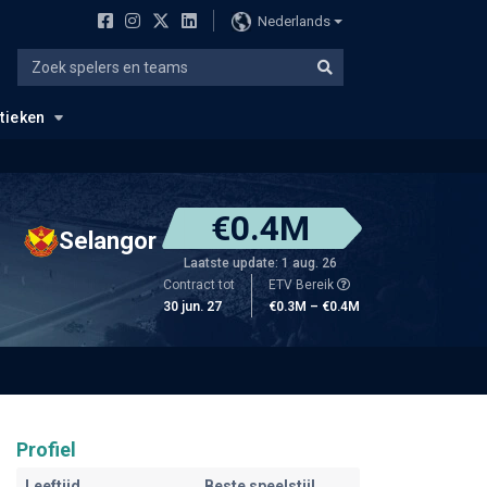
Nederlands
stieken
€0.4M
Selangor
Laatste update: 1 aug. 26
Contract tot
ETV Bereik
30 jun. 27
€0.3M – €0.4M
Profiel
Leeftijd
Beste speelstijl