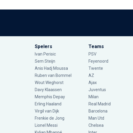
Spelers
Teams
Ivan Perisic
PSV
Sem Steijn
Feyenoord
Anis Hadj Moussa
Twente
Ruben van Bommel
AZ
Wout Weghorst
Ajax
Davy Klaassen
Juventus
Memphis Depay
Milan
Erling Haaland
Real Madrid
Virgil van Dijk
Barcelona
Frenkie de Jong
Man Utd
Lionel Messi
Chelsea
Kylian Mbappé
Inter