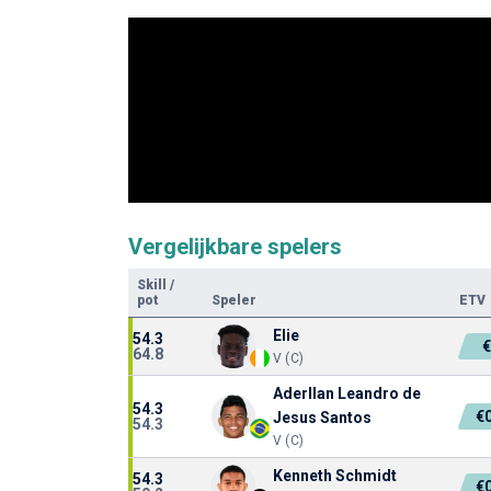
Vergelijkbare spelers
Skill
/
pot
Speler
ETV
Elie
54.3
64.8
V (C)
Aderllan Leandro de
54.3
€
Jesus Santos
54.3
V (C)
Kenneth Schmidt
54.3
€