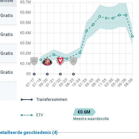
sfersom
Gratis
Gratis
Gratis
Gratis
Transfersommen
€0.6M
ETV
Meeste waardevolle
etailleerde geschiedenis (4)