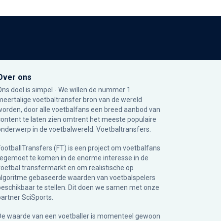
Over ons
Ons doel is simpel - We willen de nummer 1
meertalige voetbaltransfer bron van de wereld
worden, door alle voetbalfans een breed aanbod van
content te laten zien omtrent het meeste populaire
onderwerp in de voetbalwereld: Voetbaltransfers.
FootballTransfers (FT) is een project om voetbalfans
tegemoet te komen in de enorme interesse in de
voetbal transfermarkt en om realistische op
algoritme gebaseerde waarden van voetbalspelers
beschikbaar te stellen. Dit doen we samen met onze
partner
SciSports
.
De waarde van een voetballer is momenteel gewoon