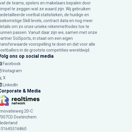
wat de teams, spelers en makelaars bepalen door
simpel te zeggen wat ze waard zijn. Wij gebruiken
gedetailleerde voetbal statistieken, de huidige en
toekomstige Skill levels, contract data en nog meer
details om zo onze unieke rekenmethodes toe te
kunnen passen. Vanuit daar zijn we, samen met onze
partner SciSports, in staat om een eigen
transferwaarde voorspelling te doen en dat voor alle
voetballers in de grootste competities wereldwijd.
Volg ons op social media
Facebook
Instagram
X
LinkedIn
Corporate & Media
Innovatieweg 20-C
7007CD Doetinchem
Nederland
+31645516860