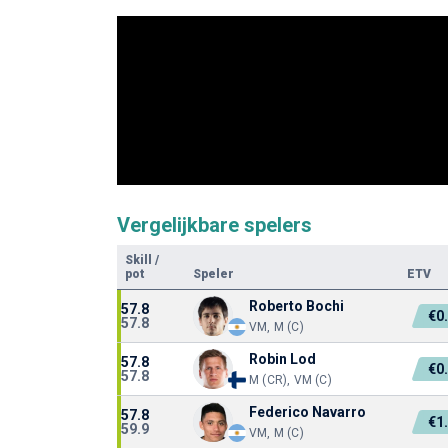
Vergelijkbare spelers
Skill
/
pot
Speler
ETV
Roberto Bochi
57.8
€0
57.8
VM, M (C)
Robin Lod
57.8
€0
57.8
M (CR), VM (C)
Federico Navarro
57.8
€1
59.9
VM, M (C)