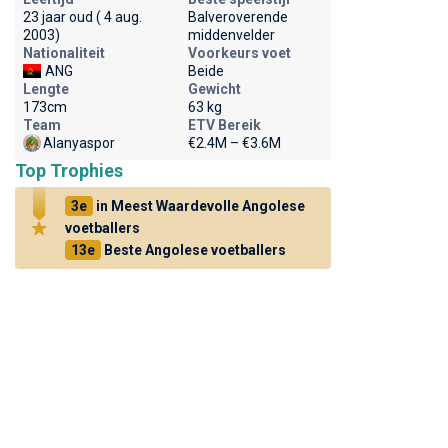
23 jaar oud ( 4 aug.
Balveroverende
2003)
middenvelder
Nationaliteit
Voorkeurs voet
ANG
Beide
Lengte
Gewicht
173cm
63 kg
Team
ETV Bereik
Alanyaspor
€2.4M – €3.6M
Top Trophies
3e
in Meest Waardevolle Angolese
voetballers
13e
Beste Angolese voetballers