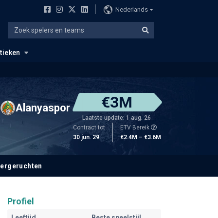
Nederlands
stieken
€3M
Alanyaspor
Laatste update: 1 aug. 26
Contract tot
ETV Bereik
30 jun. 29
€2.4M – €3.6M
fergeruchten
Profiel
Leeftijd
Beste speelstijl