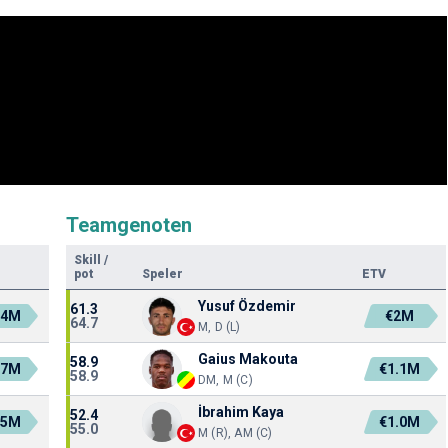
Teamgenoten
Skill
/
pot
Speler
ETV
Yusuf Özdemir
61.3
.4M
€2M
64.7
M, D (L)
Gaius Makouta
58.9
.7M
€1.1M
58.9
DM, M (C)
İbrahim Kaya
52.4
.5M
€1.0M
55.0
M (R), AM (C)