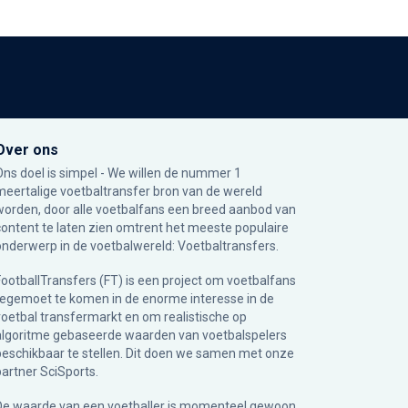
Over ons
Ons doel is simpel - We willen de nummer 1
meertalige voetbaltransfer bron van de wereld
worden, door alle voetbalfans een breed aanbod van
content te laten zien omtrent het meeste populaire
onderwerp in de voetbalwereld: Voetbaltransfers.
FootballTransfers (FT) is een project om voetbalfans
tegemoet te komen in de enorme interesse in de
voetbal transfermarkt en om realistische op
algoritme gebaseerde waarden van voetbalspelers
beschikbaar te stellen. Dit doen we samen met onze
partner
SciSports
.
De waarde van een voetballer is momenteel gewoon