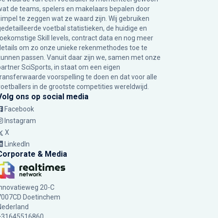
wat de teams, spelers en makelaars bepalen door
simpel te zeggen wat ze waard zijn. Wij gebruiken
gedetailleerde voetbal statistieken, de huidige en
toekomstige Skill levels, contract data en nog meer
details om zo onze unieke rekenmethodes toe te
kunnen passen. Vanuit daar zijn we, samen met onze
partner SciSports, in staat om een eigen
transferwaarde voorspelling te doen en dat voor alle
voetballers in de grootste competities wereldwijd.
Volg ons op social media
Facebook
Instagram
X
LinkedIn
Corporate & Media
Innovatieweg 20-C
7007CD Doetinchem
Nederland
+31645516860