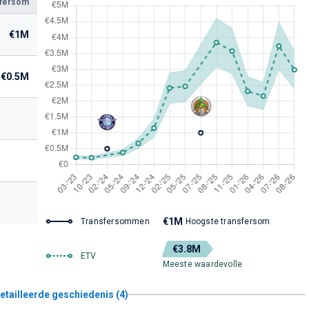
sfersom
€1M
€0.5M
€1M
Transfersommen
Hoogste transfersom
€3.8M
ETV
Meeste waardevolle
etailleerde geschiedenis (4)