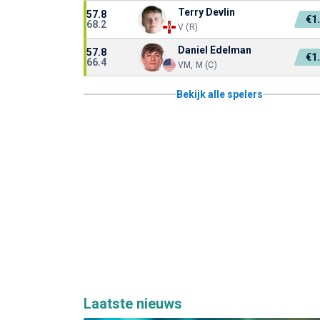
Terry Devlin
57.8
€1
68.2
V (R)
Daniel Edelman
57.8
€1
66.4
VM, M (C)
Bekijk alle spelers
Laatste nieuws