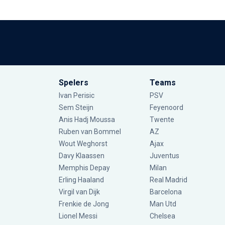
Spelers
Teams
Ivan Perisic
PSV
Sem Steijn
Feyenoord
Anis Hadj Moussa
Twente
Ruben van Bommel
AZ
Wout Weghorst
Ajax
Davy Klaassen
Juventus
Memphis Depay
Milan
Erling Haaland
Real Madrid
Virgil van Dijk
Barcelona
Frenkie de Jong
Man Utd
Lionel Messi
Chelsea