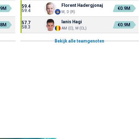
Florent Hadergjonaj
59.4
.9M
€0.9M
59.4
M, D (R)
Ianis Hagi
57.7
.8M
€0.9M
58.3
AM (C), M (CL)
Bekijk alle teamgenoten