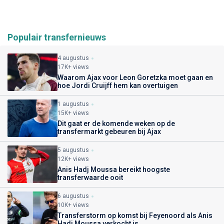
Populair transfernieuws
4 augustus
17K+ views
Waarom Ajax voor Leon Goretzka moet gaan en
hoe Jordi Cruijff hem kan overtuigen
1 augustus
15K+ views
Dit gaat er de komende weken op de
transfermarkt gebeuren bij Ajax
5 augustus
12K+ views
Anis Hadj Moussa bereikt hoogste
transferwaarde ooit
6 augustus
10K+ views
Transferstorm op komst bij Feyenoord als Anis
Hadj Moussa verkocht is