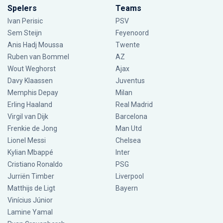
Spelers
Teams
Ivan Perisic
PSV
Sem Steijn
Feyenoord
Anis Hadj Moussa
Twente
Ruben van Bommel
AZ
Wout Weghorst
Ajax
Davy Klaassen
Juventus
Memphis Depay
Milan
Erling Haaland
Real Madrid
Virgil van Dijk
Barcelona
Frenkie de Jong
Man Utd
Lionel Messi
Chelsea
Kylian Mbappé
Inter
Cristiano Ronaldo
PSG
Jurriën Timber
Liverpool
Matthijs de Ligt
Bayern
Vinícius Júnior
Lamine Yamal