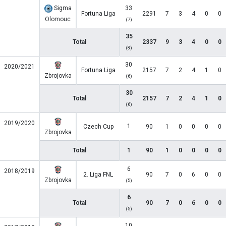
Sigma
33
Fortuna Liga
2291
7
3
4
0
0
Olomouc
(7)
35
Total
2337
9
3
4
0
0
(8)
30
2020/2021
Fortuna Liga
2157
7
2
4
1
0
Zbrojovka
(6)
30
Total
2157
7
2
4
1
0
(6)
2019/2020
1
Czech Cup
90
1
0
0
0
0
Zbrojovka
Total
1
90
1
0
0
0
0
6
2018/2019
2. Liga FNL
90
7
0
6
0
0
Zbrojovka
(5)
6
Total
90
7
0
6
0
0
(5)
10