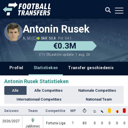
Antonin Rusek
A, M (C)
Skill: 53.8
Pot: 54.1
€0.3M
Laatste update: 1 aug. 26
ETV
Profiel
Statistieken
Transfer geschiedenis
V
Antonin Rusek Statistieken
Alle
Alle Competities
Nationale Competities
Internationaal Competities
Nationaal Team
Seizoen
Team
Competitie
MP
2026/2027
1
Fortuna Liga
83
0
0
0
0
0
Jablonec