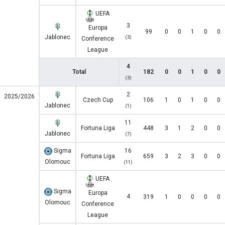
UEFA
3
Europa
99
0
0
1
0
0
Jablonec
(3)
Conference
League
4
Total
182
0
0
1
0
0
(3)
2
2025/2026
Czech Cup
106
1
0
1
0
0
Jablonec
(1)
11
Fortuna Liga
448
3
1
2
0
0
Jablonec
(7)
Sigma
16
Fortuna Liga
659
3
2
3
0
0
Olomouc
(11)
UEFA
Sigma
Europa
4
319
1
0
0
0
0
Olomouc
Conference
League