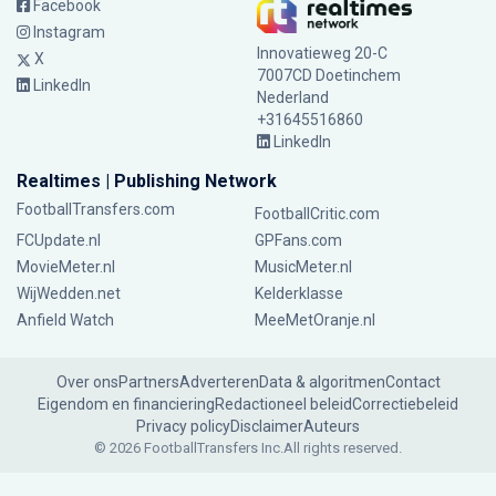
Facebook
Instagram
Innovatieweg 20-C
X
7007CD Doetinchem
LinkedIn
Nederland
+31645516860
LinkedIn
Realtimes | Publishing Network
FootballTransfers.com
FootballCritic.com
FCUpdate.nl
GPFans.com
MovieMeter.nl
MusicMeter.nl
WijWedden.net
Kelderklasse
Anfield Watch
MeeMetOranje.nl
Over ons
Partners
Adverteren
Data & algoritmen
Contact
Eigendom en financiering
Redactioneel beleid
Correctiebeleid
Privacy policy
Disclaimer
Auteurs
© 2026 FootballTransfers Inc.
All rights reserved.