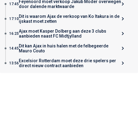
Feyenoord moet verkoop Jakub Moder overwegen
17:45
door dalende marktwaarde
Dit is waarom Ajax de verkoop van Ko Itakura in de
17:10
ijskast moet zetten
Ajax moet Kasper Dolberg aan deze 3 clubs
16:25
aanbieden naast FC Midtjylland
Dit kan Ajax in huis halen met de felbegeerde
14:45
Mauro Couto
Excelsior Rotterdam moet deze drie spelers per
13:56
direct nieuw contract aanbieden