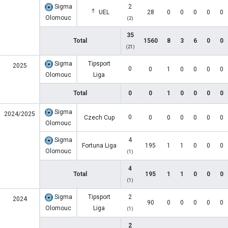
Sigma
2
UEL
28
0
0
0
0
0
Olomouc
(2)
35
Total
1560
8
3
6
0
0
(21)
Sigma
Tipsport
2025
0
0
1
0
0
0
0
Olomouc
Liga
Total
0
0
1
0
0
0
0
Sigma
2024/2025
0
Czech Cup
0
0
0
0
0
0
Olomouc
Sigma
4
Fortuna Liga
195
1
1
0
0
0
Olomouc
(1)
4
Total
195
1
1
0
0
0
(1)
Sigma
Tipsport
2
2024
90
0
0
0
0
0
Olomouc
Liga
(1)
2