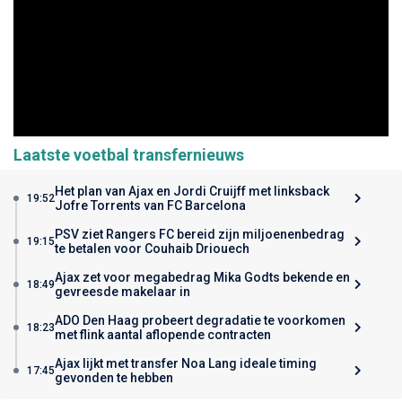
Laatste voetbal transfernieuws
Het plan van Ajax en Jordi Cruijff met linksback
19:52
Jofre Torrents van FC Barcelona
PSV ziet Rangers FC bereid zijn miljoenenbedrag
19:15
te betalen voor Couhaib Driouech
Ajax zet voor megabedrag Mika Godts bekende en
18:49
gevreesde makelaar in
ADO Den Haag probeert degradatie te voorkomen
18:23
met flink aantal aflopende contracten
Ajax lijkt met transfer Noa Lang ideale timing
17:45
gevonden te hebben