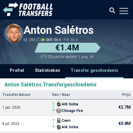
Anton Salétros
M, VM (C)
Skill: 56.0
Pot: 56.8
€1.4M
Laatste update: 1 aug. 26
ETV
Profiel
Statistieken
Transfer geschiedenis
V
Anton Salétros Transfergeschiedenis
Transferdatum
Van / Naar
Prijs
AIK Solna
€2.7M
1 jan. 2026
Chicago Fire
Caen
€0.8M
8 jul. 2023
AIK Solna