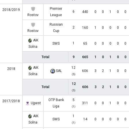
Premier
2018/2019
6
440
0
0
1
0
0
Rostov
League
Russian
2
160
1
0
0
0
0
Rostov
Cup
AIK
1
SWS
65
0
0
0
0
0
Solna
Total
9
665
1
0
1
0
0
AIK
12
2018
SAL
606
3
2
1
0
0
Solna
(5)
12
Total
606
3
2
1
0
0
(5)
OTP Bank
5
2017/2018
Ujpest
311
0
0
1
0
0
Liga
(1)
AIK
1
SWS
14
0
0
0
0
0
Solna
(1)