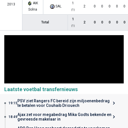
AIK
1
2013
SAL
2
0
0
0
0
0
Solna
(1)
1
Total
2
0
0
0
0
0
(1)
Laatste voetbal transfernieuws
PSV ziet Rangers FC bereid zijn miljoenenbedrag
19:15
te betalen voor Couhaib Driouech
Ajax zet voor megabedrag Mika Godts bekende en
18:49
gevreesde makelaar in