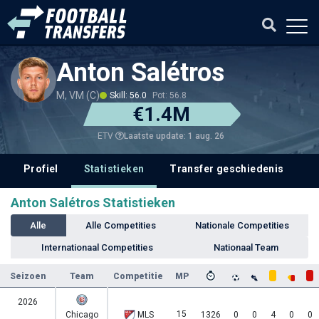
Anton Salétros
M, VM (C)
Skill: 56.0
Pot: 56.8
€1.4M
Laatste update: 1 aug. 26
ETV
Profiel
Statistieken
Transfer geschiedenis
V
Anton Salétros Statistieken
Alle
Alle Competities
Nationale Competities
Internationaal Competities
Nationaal Team
Seizoen
Team
Competitie
MP
2026
15
Chicago
MLS
1326
0
0
4
0
0