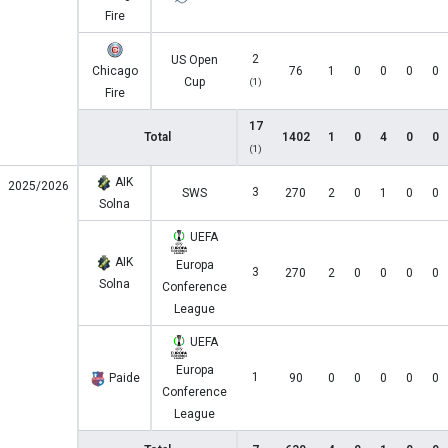
Fire
2
US Open
Chicago
76
1
0
0
0
0
Cup
(1)
Fire
17
Total
1402
1
0
4
0
0
(1)
AIK
2025/2026
3
SWS
270
2
0
1
0
0
Solna
UEFA
AIK
Europa
3
270
2
0
0
0
0
Solna
Conference
League
UEFA
Europa
1
Paide
90
0
0
0
0
0
Conference
League