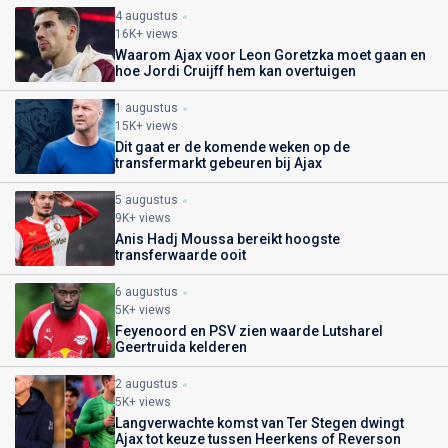
4 augustus
16K+ views
Waarom Ajax voor Leon Goretzka moet gaan en
hoe Jordi Cruijff hem kan overtuigen
1 augustus
15K+ views
Dit gaat er de komende weken op de
transfermarkt gebeuren bij Ajax
5 augustus
9K+ views
Anis Hadj Moussa bereikt hoogste
transferwaarde ooit
6 augustus
5K+ views
Feyenoord en PSV zien waarde Lutsharel
Geertruida kelderen
2 augustus
5K+ views
Langverwachte komst van Ter Stegen dwingt
Ajax tot keuze tussen Heerkens of Reverson