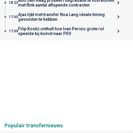
ADO Den Haag probeert degradatie te voorkomen
18:23
met flink aantal aflopende contracten
Ajax lijkt met transfer Noa Lang ideale timing
17:45
gevonden te hebben
Filip Kostić onthult hoe Ivan Perisic grote rol
17:09
speelde bij komst naar PSV
Populair transfernieuws