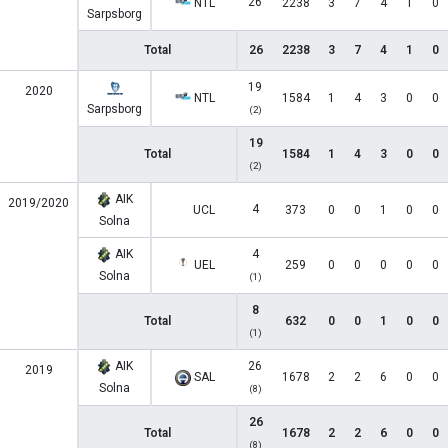
26
NTL
2238
3
7
4
1
0
Sarpsborg
Total
26
2238
3
7
4
1
0
19
2020
NTL
1584
1
4
3
0
0
Sarpsborg
(2)
19
Total
1584
1
4
3
0
0
(2)
AIK
2019/2020
4
UCL
373
0
0
1
0
0
Solna
AIK
4
UEL
259
0
0
0
0
0
Solna
(1)
8
Total
632
0
0
1
0
0
(1)
AIK
26
2019
SAL
1678
2
2
6
0
0
Solna
(8)
26
Total
1678
2
2
6
0
0
(8)