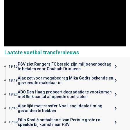
Laatste voetbal transfernieuws
PSV ziet Rangers FC bereid zijn miljoenenbedrag
19:15
te betalen voor Couhaib Driouech
Ajax zet voor megabedrag Mika Godts bekende en
18:49
gevreesde makelaar in
ADO Den Haag probeert degradatie te voorkomen
18:23
met flink aantal aflopende contracten
Ajax lijkt met transfer Noa Lang ideale timing
17:45
gevonden te hebben
Filip Kostić onthult hoe Ivan Perisic grote rol
17:09
speelde bij komst naar PSV