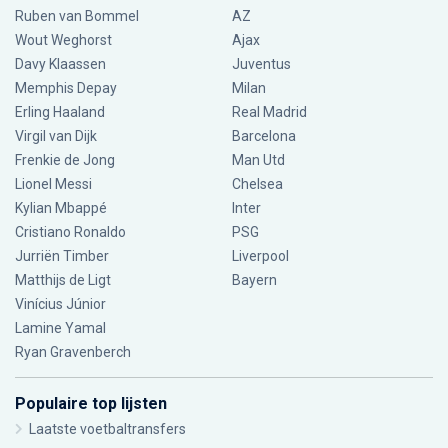
Ruben van Bommel
AZ
Wout Weghorst
Ajax
Davy Klaassen
Juventus
Memphis Depay
Milan
Erling Haaland
Real Madrid
Virgil van Dijk
Barcelona
Frenkie de Jong
Man Utd
Lionel Messi
Chelsea
Kylian Mbappé
Inter
Cristiano Ronaldo
PSG
Jurriën Timber
Liverpool
Matthijs de Ligt
Bayern
Vinícius Júnior
Lamine Yamal
Ryan Gravenberch
Populaire top lijsten
Laatste voetbaltransfers