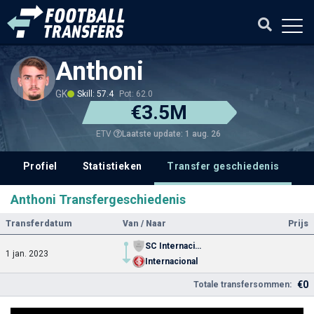
Anthoni
GK
Skill: 57.4
Pot: 62.0
€3.5M
Laatste update: 1 aug. 26
ETV
Profiel
Statistieken
Transfer geschiedenis
V
Anthoni Transfergeschiedenis
Transferdatum
Van / Naar
Prijs
SC Internacional U20
1 jan. 2023
Internacional
€0
Totale transfersommen: