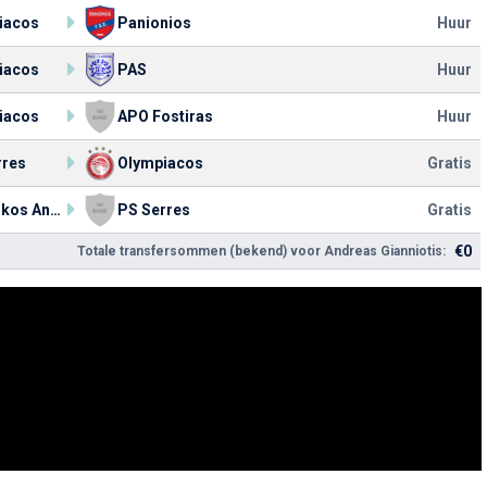
iacos
Panionios
Huur
iacos
PAS
Huur
iacos
APO Fostiras
Huur
rres
Olympiacos
Gratis
Thrakikos Ano Mitrousiou
PS Serres
Gratis
€0
Totale transfersommen (bekend) voor Andreas Gianniotis: