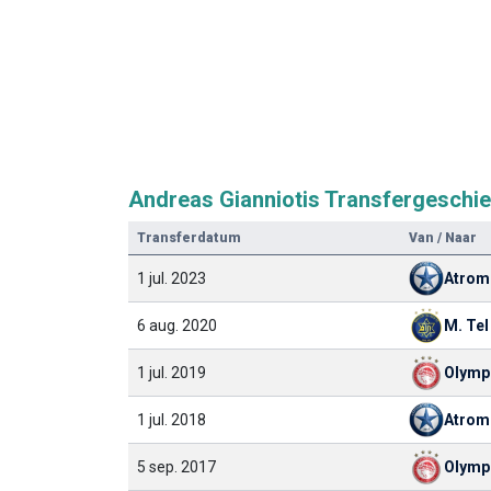
Andreas Gianniotis Transfergeschi
Transferdatum
Van / Naar
1 jul. 2023
Atrom
6 aug. 2020
M. Tel
1 jul. 2019
Olymp
1 jul. 2018
Atrom
5 sep. 2017
Olymp