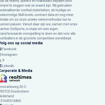
wat de teams, spelers en makelaars bepalen door
simpel te zeggen wat ze waard zijn. Wij gebruiken
gedetailleerde voetbal statistieken, de huidige en
toekomstige Skill levels, contract data en nog meer
details om zo onze unieke rekenmethodes toe te
kunnen passen. Vanuit daar zijn we, samen met onze
partner SciSports, in staat om een eigen
transferwaarde voorspelling te doen en dat voor alle
voetballers in de grootste competities wereldwijd.
Volg ons op social media
Facebook
Instagram
X
LinkedIn
Corporate & Media
Innovatieweg 20-C
7007CD Doetinchem
Nederland
+31645516860