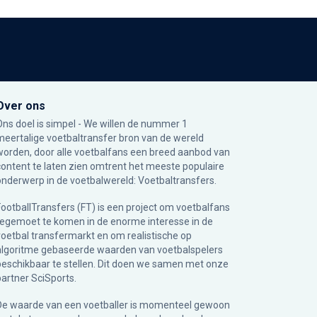
Over ons
Ons doel is simpel - We willen de nummer 1
meertalige voetbaltransfer bron van de wereld
worden, door alle voetbalfans een breed aanbod van
content te laten zien omtrent het meeste populaire
onderwerp in de voetbalwereld: Voetbaltransfers.
FootballTransfers (FT) is een project om voetbalfans
tegemoet te komen in de enorme interesse in de
voetbal transfermarkt en om realistische op
algoritme gebaseerde waarden van voetbalspelers
beschikbaar te stellen. Dit doen we samen met onze
partner
SciSports
.
De waarde van een voetballer is momenteel gewoon