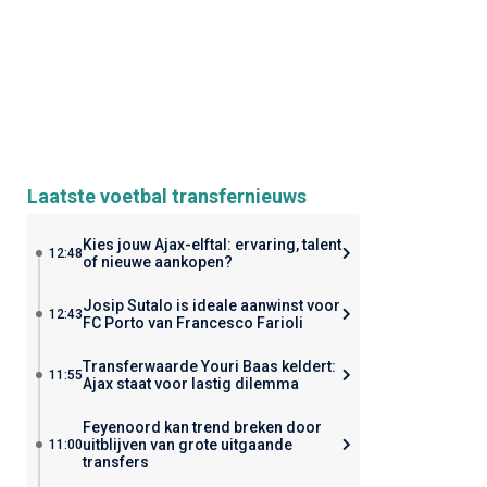
Laatste voetbal transfernieuws
Kies jouw Ajax-elftal: ervaring, talent
12:48
of nieuwe aankopen?
Josip Sutalo is ideale aanwinst voor
12:43
FC Porto van Francesco Farioli
Transferwaarde Youri Baas keldert:
11:55
Ajax staat voor lastig dilemma
Feyenoord kan trend breken door
uitblijven van grote uitgaande
11:00
transfers