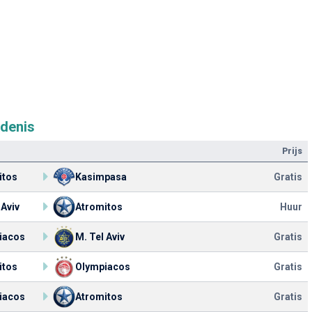
edenis
Prijs
itos
Kasimpasa
Gratis
 Aviv
Atromitos
Huur
iacos
M. Tel Aviv
Gratis
itos
Olympiacos
Gratis
iacos
Atromitos
Gratis