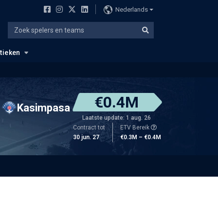
Nederlands
stieken
€0.4M
Kasimpasa
Laatste update: 1 aug. 26
Contract tot
ETV Bereik
30 jun. 27
€0.3M – €0.4M