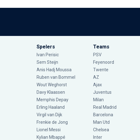
Spelers
Teams
Ivan Perisic
PSV
Sem Steijn
Feyenoord
Anis Hadj Moussa
Twente
Ruben van Bommel
AZ
Wout Weghorst
Ajax
Davy Klaassen
Juventus
Memphis Depay
Milan
Erling Haaland
Real Madrid
Virgil van Dijk
Barcelona
Frenkie de Jong
Man Utd
Lionel Messi
Chelsea
Kylian Mbappé
Inter