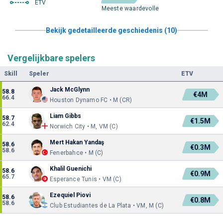
ETV
Meeste waardevolle
Bekijk gedetailleerde geschiedenis (10)
Vergelijkbare spelers
Skill
Speler
ETV
Jack McGlynn
58.8
€4M
66.4
Houston Dynamo FC • M (CR)
Liam Gibbs
58.7
€1.5M
62.4
Norwich City • M, VM (C)
Mert Hakan Yandaş
58.6
€0.3M
58.6
Fenerbahce • M (C)
Khalil Guenichi
58.6
€0.9M
65.7
Esperance Tunis • VM (C)
Ezequiel Piovi
58.6
€0.8M
58.6
Club Estudiantes de La Plata • VM, M (C)