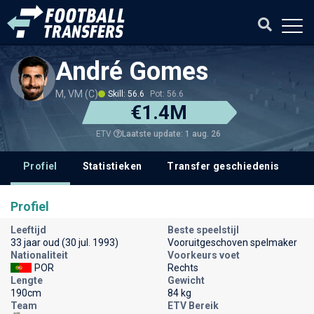
André Gomes
M, VM (C)
Skill: 56.6
Pot: 56.6
€1.4M
Laatste update: 1 aug. 26
ETV
Profiel
Statistieken
Transfer geschiedenis
V
Profiel
Leeftijd
Beste speelstijl
33 jaar oud (30 jul. 1993)
Vooruitgeschoven spelmaker
Nationaliteit
Voorkeurs voet
POR
Rechts
Lengte
Gewicht
190cm
84 kg
Team
ETV Bereik