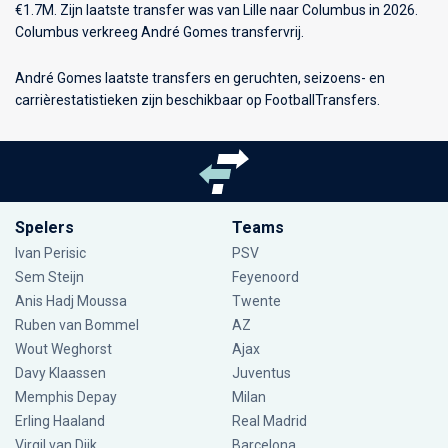
€1.7M. Zijn laatste transfer was van Lille naar Columbus in 2026.
Columbus verkreeg André Gomes transfervrij.
André Gomes laatste transfers en geruchten, seizoens- en
carrièrestatistieken zijn beschikbaar op FootballTransfers.
Spelers
Teams
Ivan Perisic
PSV
Sem Steijn
Feyenoord
Anis Hadj Moussa
Twente
Ruben van Bommel
AZ
Wout Weghorst
Ajax
Davy Klaassen
Juventus
Memphis Depay
Milan
Erling Haaland
Real Madrid
Virgil van Dijk
Barcelona