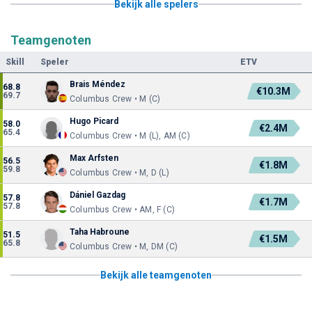
Bekijk alle spelers
Teamgenoten
Skill
Speler
ETV
Brais Méndez
68.8
€10.3M
69.7
Columbus Crew • M (C)
Hugo Picard
58.0
€2.4M
65.4
Columbus Crew • M (L), AM (C)
Max Arfsten
56.5
€1.8M
59.8
Columbus Crew • M, D (L)
Dániel Gazdag
57.8
€1.7M
57.8
Columbus Crew • AM, F (C)
Taha Habroune
51.5
€1.5M
65.8
Columbus Crew • M, DM (C)
Bekijk alle teamgenoten