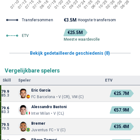
€3.5M
Transfersommen
Hoogste transfersom
€25.5M
ETV
Meeste waardevolle
Bekijk gedetailleerde geschiedenis (8)
Vergelijkbare spelers
Skill
Speler
ETV
Eric García
79.9
€25.7M
85.3
FC Barcelona • V (CR), VM (C)
Alessandro Bastoni
79.6
€57.9M
83.3
Inter Milan • V (CL)
Bremer
79.5
€35.4M
79.5
Juventus FC • V (C)
Fikayo Tomori