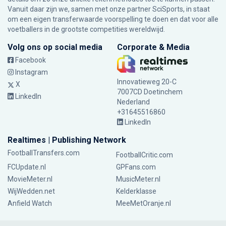
Vanuit daar zijn we, samen met onze partner SciSports, in staat
om een eigen transferwaarde voorspelling te doen en dat voor alle
voetballers in de grootste competities wereldwijd.
Volg ons op social media
Corporate & Media
Facebook
Instagram
Innovatieweg 20-C
X
7007CD Doetinchem
LinkedIn
Nederland
+31645516860
LinkedIn
Realtimes | Publishing Network
FootballTransfers.com
FootballCritic.com
FCUpdate.nl
GPFans.com
MovieMeter.nl
MusicMeter.nl
WijWedden.net
Kelderklasse
Anfield Watch
MeeMetOranje.nl