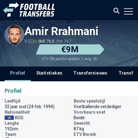
Amir Rrahmani
V (C)
Skill: 76.0
Pot: 76.7
€9M
Laatste update: 1 aug. 26
ETV
Profiel
Statistieken
Transfernieuws
Transfer
Profiel
Leeftijd
Beste speelstijl
32 jaar oud (24 feb. 1994)
Voetballende verdediger
Nationaliteit
Voorkeurs voet
KOS
Beide
Lengte
Gewicht
192cm
87 kg
Team
ETV Bereik