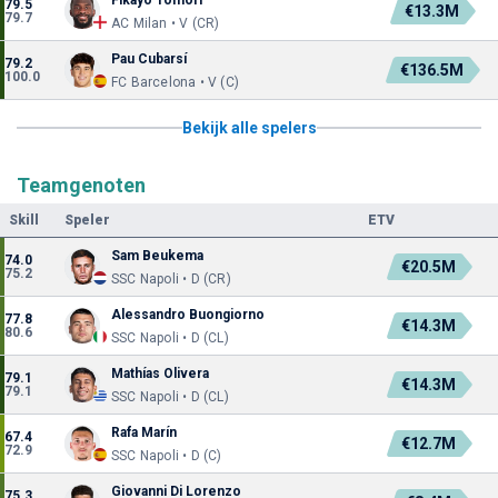
79.5
€13.3M
79.7
AC Milan • V (CR)
Pau Cubarsí
79.2
€136.5M
100.0
FC Barcelona • V (C)
Bekijk alle spelers
Teamgenoten
Skill
Speler
ETV
Sam Beukema
74.0
€20.5M
75.2
SSC Napoli • D (CR)
Alessandro Buongiorno
77.8
€14.3M
80.6
SSC Napoli • D (CL)
Mathías Olivera
79.1
€14.3M
79.1
SSC Napoli • D (CL)
Rafa Marín
67.4
€12.7M
72.9
SSC Napoli • D (C)
Giovanni Di Lorenzo
75.3