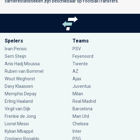
carrièrestatistieken zijn beschikbaar op FootballTransfers.
Spelers
Teams
Ivan Perisic
PSV
Sem Steijn
Feyenoord
Anis Hadj Moussa
Twente
Ruben van Bommel
AZ
Wout Weghorst
Ajax
Davy Klaassen
Juventus
Memphis Depay
Milan
Erling Haaland
Real Madrid
Virgil van Dijk
Barcelona
Frenkie de Jong
Man Utd
Lionel Messi
Chelsea
Kylian Mbappé
Inter
Cristiano Ronaldo
PSG