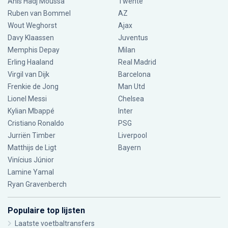
Anis Hadj Moussa
Twente
Ruben van Bommel
AZ
Wout Weghorst
Ajax
Davy Klaassen
Juventus
Memphis Depay
Milan
Erling Haaland
Real Madrid
Virgil van Dijk
Barcelona
Frenkie de Jong
Man Utd
Lionel Messi
Chelsea
Kylian Mbappé
Inter
Cristiano Ronaldo
PSG
Jurriën Timber
Liverpool
Matthijs de Ligt
Bayern
Vinícius Júnior
Lamine Yamal
Ryan Gravenberch
Populaire top lijsten
Laatste voetbaltransfers