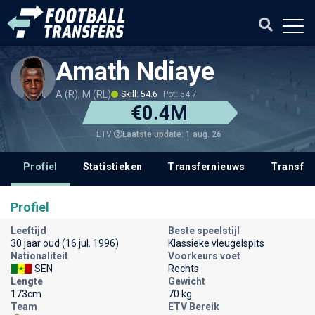
Amath Ndiaye
A (R), M (RL)
Skill: 54.6
Pot: 54.7
€0.4M
Laatste update: 1 aug. 26
ETV
Profiel
Statistieken
Transfernieuws
Transfer
Profiel
Leeftijd
Beste speelstijl
30 jaar oud (16 jul. 1996)
Klassieke vleugelspits
Nationaliteit
Voorkeurs voet
SEN
Rechts
Lengte
Gewicht
173cm
70 kg
Team
ETV Bereik