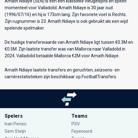
Amath Ndiaye (SEN) is een een klassieke vleugelspits en speelt
momenteel voor
Valladolid
. Amath Ndiaye is 30 jaar oud
(1996/07/16) en hij is 173cm lang. Zijn favoriete voet is Rechts.
Zijn rugnummer is 23. Amath Ndiaye is ook gebruikt als een wijd
spelende spelmaker.
De huidige transferwaarde van Amath Ndiaye ligt tussen €0.3M en
€0.5M. Zijn laatste transfer was van Mallorca naar Valladolid in
2024. Valladolid betaalde Mallorca €2M voor Amath Ndiaye.
Amath Ndiaye laatste transfers en geruchten, seizoens- en
carrièrestatistieken zijn beschikbaar op FootballTransfers.
Spelers
Teams
Ivan Perisic
PSV
Sem Steijn
Feyenoord