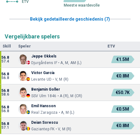
ETV
Meeste waardevolle
Bekijk gedetailleerde geschiedenis (7)
Vergelijkbare spelers
Skill
Speler
ETV
Jeppe Okkels
56.8
€1.5M
57.4
Djurgårdens IF • A, M, AM (L)
Víctor García
56.8
€0.8M
56.8
Levante UD • V, M (R)
Benjamin Goller
56.8
€50.7K
58.6
SSV Ulm 1846 • A (R), M (CR)
Emil Hansson
56.8
€0.5M
56.8
Real Zaragoza • A, M (L)
Deian Sorescu
56.8
€0.8M
57.1
Gaziantep FK • V, M (R)