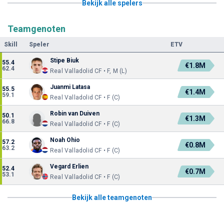
Bekijk alle spelers
Teamgenoten
Skill
Speler
ETV
Stipe Biuk
55.4
€1.8M
62.4
Real Valladolid CF • F, M (L)
Juanmi Latasa
55.5
€1.4M
59.1
Real Valladolid CF • F (C)
Robin van Duiven
50.1
€1.3M
66.8
Real Valladolid CF • F (C)
Noah Ohio
57.2
€0.8M
63.2
Real Valladolid CF • F (C)
Vegard Erlien
52.4
€0.7M
53.1
Real Valladolid CF • F (C)
Bekijk alle teamgenoten