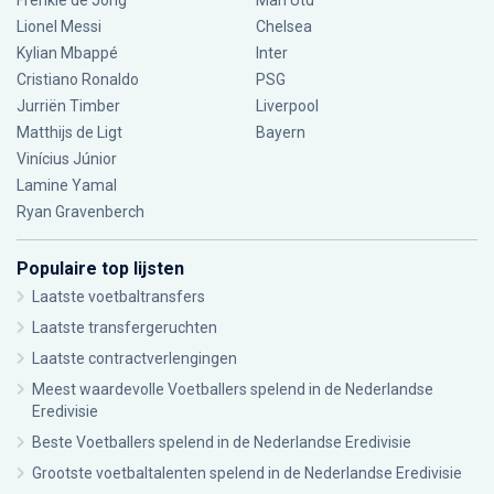
Frenkie de Jong
Man Utd
Lionel Messi
Chelsea
Kylian Mbappé
Inter
Cristiano Ronaldo
PSG
Jurriën Timber
Liverpool
Matthijs de Ligt
Bayern
Vinícius Júnior
Lamine Yamal
Ryan Gravenberch
Populaire top lijsten
Laatste voetbaltransfers
Laatste transfergeruchten
Laatste contractverlengingen
Meest waardevolle Voetballers spelend in de Nederlandse
Eredivisie
Beste Voetballers spelend in de Nederlandse Eredivisie
Grootste voetbaltalenten spelend in de Nederlandse Eredivisie