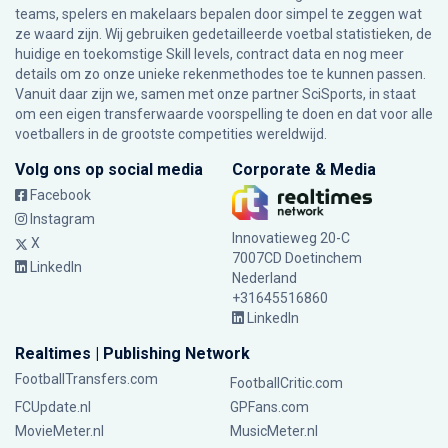
teams, spelers en makelaars bepalen door simpel te zeggen wat
ze waard zijn. Wij gebruiken gedetailleerde voetbal statistieken, de
huidige en toekomstige Skill levels, contract data en nog meer
details om zo onze unieke rekenmethodes toe te kunnen passen.
Vanuit daar zijn we, samen met onze partner SciSports, in staat
om een eigen transferwaarde voorspelling te doen en dat voor alle
voetballers in de grootste competities wereldwijd.
Volg ons op social media
Corporate & Media
Facebook
Instagram
Innovatieweg 20-C
X
7007CD Doetinchem
LinkedIn
Nederland
+31645516860
LinkedIn
Realtimes | Publishing Network
FootballTransfers.com
FootballCritic.com
FCUpdate.nl
GPFans.com
MovieMeter.nl
MusicMeter.nl