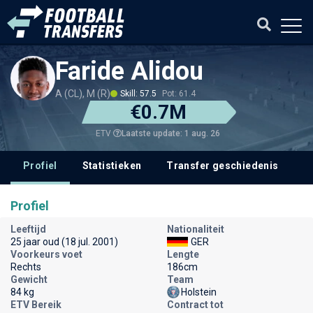
Faride Alidou
A (CL), M (R)
Skill: 57.5
Pot: 61.4
€0.7M
Laatste update: 1 aug. 26
ETV
Profiel
Statistieken
Transfer geschiedenis
Profiel
Leeftijd
Nationaliteit
25 jaar oud (18 jul. 2001)
GER
Voorkeurs voet
Lengte
Rechts
186cm
Gewicht
Team
84 kg
Holstein
ETV Bereik
Contract tot