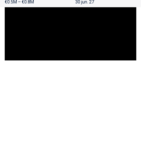
€0.5M – €0.8M
30 jun. 27