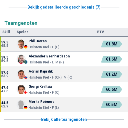
Bekijk gedetailleerde geschiedenis (7)
Teamgenoten
Skill
Speler
ETV
Phil Harres
59.3
€1.8M
65.5
Holstein Kiel • F (C)
Alexander Bernhardsson
59.5
€1.6M
59.5
Holstein Kiel • F, M (R)
Adrian Kapralik
57.6
€1.2M
63.9
Holstein Kiel • F (CR), M (R)
Giorgi Kvilitaia
47.6
€0.6M
47.6
Holstein Kiel • F (C)
Moritz Reimers
44.5
€0.5M
62.9
Holstein Kiel • F (L)
Bekijk alle teamgenoten