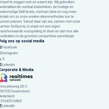
simpel te zeggen wat ze waard zijn. Wij gebruiken
gedetailleerde voetbal statistieken, de huidige en
toekomstige Skill levels, contract data en nog meer
details om zo onze unieke rekenmethodes toe te
kunnen passen. Vanuit daar zijn we, samen met onze
partner SciSports, in staat om een eigen
transferwaarde voorspelling te doen en dat voor alle
voetballers in de grootste competities wereldwijd.
Volg ons op social media
Facebook
Instagram
X
LinkedIn
Corporate & Media
Innovatieweg 20-C
7007CD Doetinchem
Nederland
+31645516860
LinkedIn