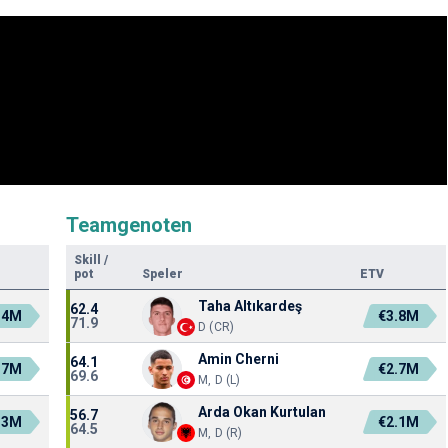
Teamgenoten
Skill
/
pot
Speler
ETV
Taha Altıkardeş
62.4
.4M
€3.8M
71.9
D (CR)
Amin Cherni
64.1
.7M
€2.7M
69.6
M, D (L)
Arda Okan Kurtulan
56.7
.3M
€2.1M
64.5
M, D (R)