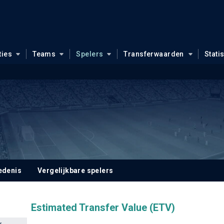
ties
Teams
Spelers
Transferwaarden
Stati
edenis
Vergelijkbare spelers
Estimated Transfer Value (ETV)