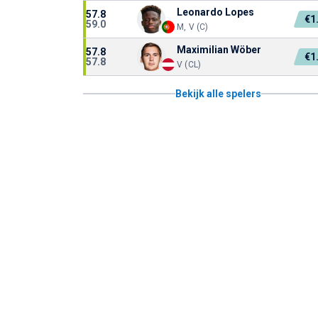
Leonardo Lopes
57.8
€1
59.0
M, V (C)
Maximilian Wöber
57.8
€1
57.8
V (CL)
Bekijk alle spelers