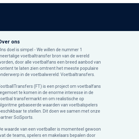
Over ons
Ons doel is simpel - We willen de nummer 1
meertalige voetbaltransfer bron van de wereld
worden, door alle voetbalfans een breed aanbod van
content te laten zien omtrent het meeste populaire
onderwerp in de voetbalwereld: Voetbaltransfers.
FootballTransfers (FT) is een project om voetbalfans
tegemoet te komen in de enorme interesse in de
voetbal transfermarkt en om realistische op
algoritme gebaseerde waarden van voetbalspelers
beschikbaar te stellen. Dit doen we samen met onze
partner
SciSports
.
De waarde van een voetballer is momenteel gewoon
wat de teams, spelers en makelaars bepalen door