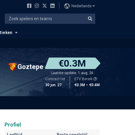
Nederlands
stieken
€0.3M
Goztepe
Laatste update: 1 aug. 26
Contract tot
ETV Bereik
30 jun. 27
€0.3M – €0.4M
Profiel
Leeftijd
Beste speelstijl