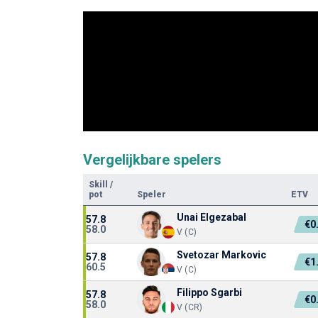
Vergelijkbare spelers
Skill
/
pot
Speler
ETV
Unai Elgezabal
57.8
€0
58.0
V (C)
Svetozar Markovic
57.8
€1
60.5
V (C)
Filippo Sgarbi
57.8
€0
58.0
V (CR)