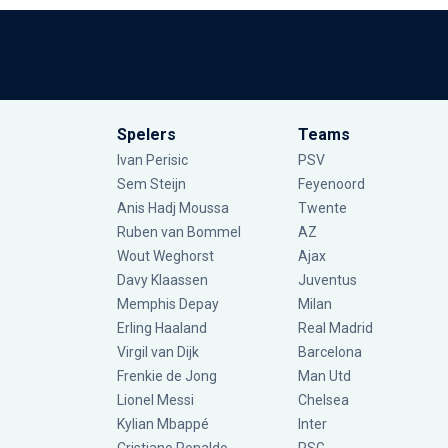
Spelers
Teams
Ivan Perisic
PSV
Sem Steijn
Feyenoord
Anis Hadj Moussa
Twente
Ruben van Bommel
AZ
Wout Weghorst
Ajax
Davy Klaassen
Juventus
Memphis Depay
Milan
Erling Haaland
Real Madrid
Virgil van Dijk
Barcelona
Frenkie de Jong
Man Utd
Lionel Messi
Chelsea
Kylian Mbappé
Inter