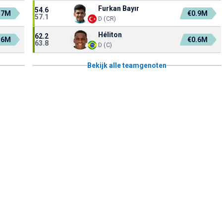
Furkan Bayır
54.6
.7M
€0.9M
57.1
D (CR)
Héliton
62.2
.6M
€0.6M
63.8
D (C)
Bekijk alle teamgenoten