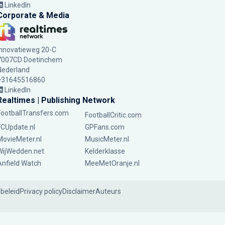
LinkedIn
Corporate & Media
Innovatieweg 20-C
7007CD Doetinchem
Nederland
+31645516860
LinkedIn
Realtimes | Publishing Network
FootballTransfers.com
FootballCritic.com
FCUpdate.nl
GPFans.com
MovieMeter.nl
MusicMeter.nl
WijWedden.net
Kelderklasse
Anfield Watch
MeeMetOranje.nl
ebeleid
Privacy policy
Disclaimer
Auteurs