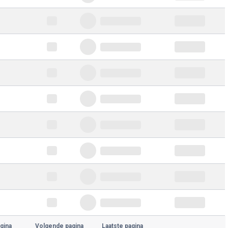
gina
Volgende pagina
Laatste pagina