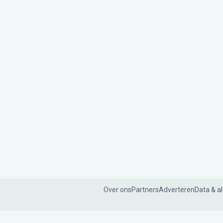
Over ons
Partners
Adverteren
Data & a