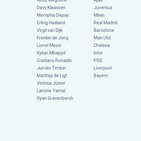
Wout Weghorst
Ajax
Davy Klaassen
Juventus
Memphis Depay
Milan
Erling Haaland
Real Madrid
Virgil van Dijk
Barcelona
Frenkie de Jong
Man Utd
Lionel Messi
Chelsea
Kylian Mbappé
Inter
Cristiano Ronaldo
PSG
Jurriën Timber
Liverpool
Matthijs de Ligt
Bayern
Vinícius Júnior
Lamine Yamal
Ryan Gravenberch