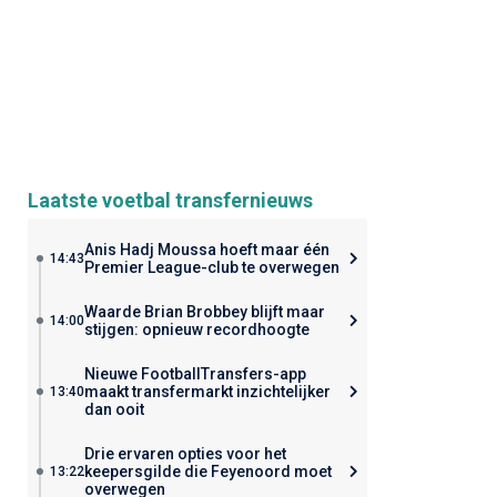
Laatste voetbal transfernieuws
Anis Hadj Moussa hoeft maar één
14:43
Premier League-club te overwegen
Waarde Brian Brobbey blijft maar
14:00
stijgen: opnieuw recordhoogte
Nieuwe FootballTransfers-app
maakt transfermarkt inzichtelijker
13:40
dan ooit
Drie ervaren opties voor het
keepersgilde die Feyenoord moet
13:22
overwegen