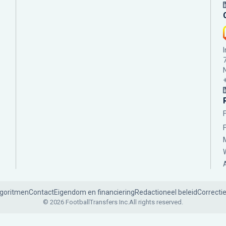
lgoritmen
Contact
Eigendom en financiering
Redactioneel beleid
Correcti
© 2026 FootballTransfers Inc.
All rights reserved.