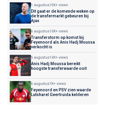
1 augustus
15K+ views
Dit gaat er de komende weken op
de transfermarkt gebeuren bij
Ajax
6 augustus
13K+ views
Transferstorm op komst bij
Feyenoord als Anis Hadj Moussa
verkocht is
5 augustus
13K+ views
Anis Hadj Moussa bereikt
hoogste transferwaarde ooit
6 augustus
7K+ views
Feyenoord en PSV zien waarde
Lutsharel Geertruida kelderen