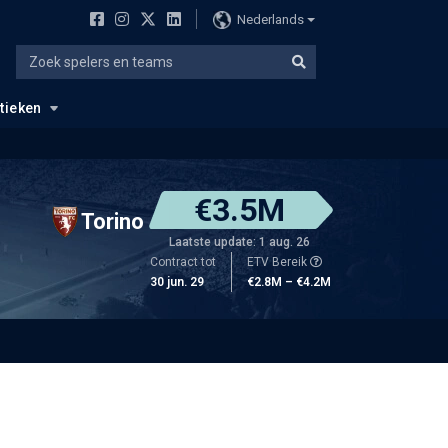
Nederlands
stieken
€3.5M
Torino
Laatste update: 1 aug. 26
Contract tot
ETV Bereik
30 jun. 29
€2.8M – €4.2M