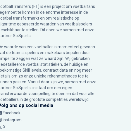
FootballTransfers (FT) is een project om voetbalfans
tegemoet te komen in de enorme interesse in de
voetbal transfermarkt en om realistische op
algoritme gebaseerde waarden van voetbalspelers
beschikbaar te stellen. Dit doen we samen met onze
partner
SciSports
.
De waarde van een voetballer is momenteel gewoon
wat de teams, spelers en makelaars bepalen door
simpel te zeggen wat ze waard zijn. Wij gebruiken
gedetailleerde voetbal statistieken, de huidige en
toekomstige Skill levels, contract data en nog meer
details om zo onze unieke rekenmethodes toe te
kunnen passen. Vanuit daar zijn we, samen met onze
partner SciSports, in staat om een eigen
transferwaarde voorspelling te doen en dat voor alle
voetballers in de grootste competities wereldwijd.
Volg ons op social media
Facebook
Instagram
X