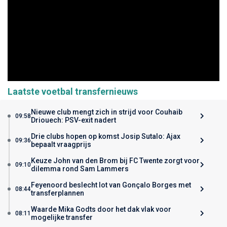
Laatste voetbal transfernieuws
Nieuwe club mengt zich in strijd voor Couhaib
09:58
Driouech: PSV-exit nadert
Drie clubs hopen op komst Josip Sutalo: Ajax
09:36
bepaalt vraagprijs
Keuze John van den Brom bij FC Twente zorgt voor
09:10
dilemma rond Sam Lammers
Feyenoord beslecht lot van Gonçalo Borges met
08:44
transferplannen
Waarde Mika Godts door het dak vlak voor
08:11
mogelijke transfer