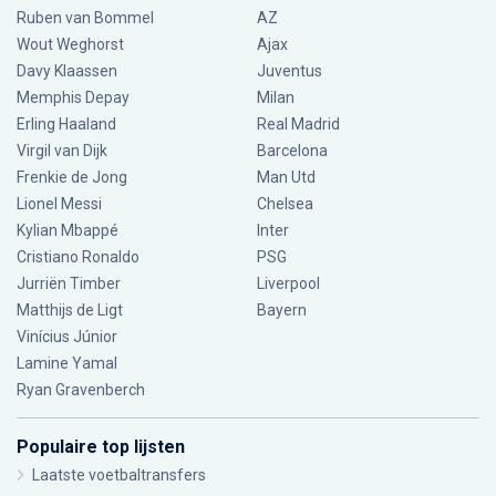
Ruben van Bommel
AZ
Wout Weghorst
Ajax
Davy Klaassen
Juventus
Memphis Depay
Milan
Erling Haaland
Real Madrid
Virgil van Dijk
Barcelona
Frenkie de Jong
Man Utd
Lionel Messi
Chelsea
Kylian Mbappé
Inter
Cristiano Ronaldo
PSG
Jurriën Timber
Liverpool
Matthijs de Ligt
Bayern
Vinícius Júnior
Lamine Yamal
Ryan Gravenberch
Populaire top lijsten
Laatste voetbaltransfers