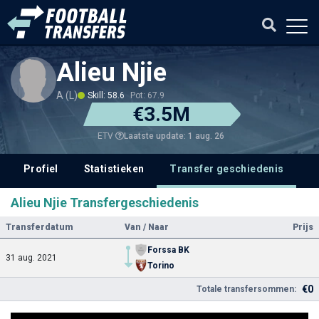
Alieu Njie
A (L)
Skill: 58.6
Pot: 67.9
€3.5M
Laatste update: 1 aug. 26
ETV
Profiel
Statistieken
Transfer geschiedenis
V
Alieu Njie Transfergeschiedenis
Transferdatum
Van / Naar
Prijs
Forssa BK
31 aug. 2021
Torino
€0
Totale transfersommen: