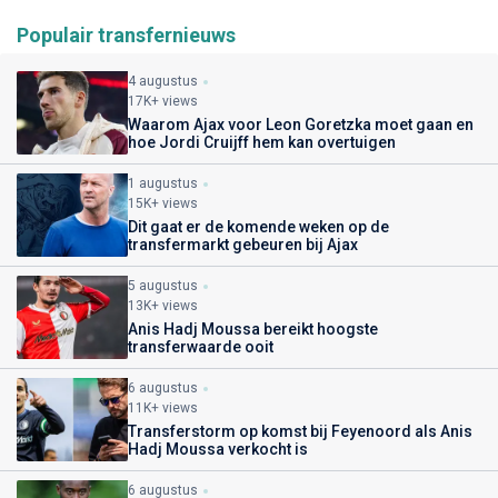
Populair transfernieuws
4 augustus
17K+ views
Waarom Ajax voor Leon Goretzka moet gaan en
hoe Jordi Cruijff hem kan overtuigen
1 augustus
15K+ views
Dit gaat er de komende weken op de
transfermarkt gebeuren bij Ajax
5 augustus
13K+ views
Anis Hadj Moussa bereikt hoogste
transferwaarde ooit
6 augustus
11K+ views
Transferstorm op komst bij Feyenoord als Anis
Hadj Moussa verkocht is
6 augustus