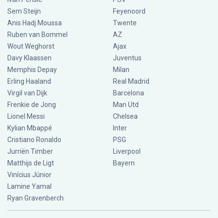
Sem Steijn
Feyenoord
Anis Hadj Moussa
Twente
Ruben van Bommel
AZ
Wout Weghorst
Ajax
Davy Klaassen
Juventus
Memphis Depay
Milan
Erling Haaland
Real Madrid
Virgil van Dijk
Barcelona
Frenkie de Jong
Man Utd
Lionel Messi
Chelsea
Kylian Mbappé
Inter
Cristiano Ronaldo
PSG
Jurriën Timber
Liverpool
Matthijs de Ligt
Bayern
Vinícius Júnior
Lamine Yamal
Ryan Gravenberch