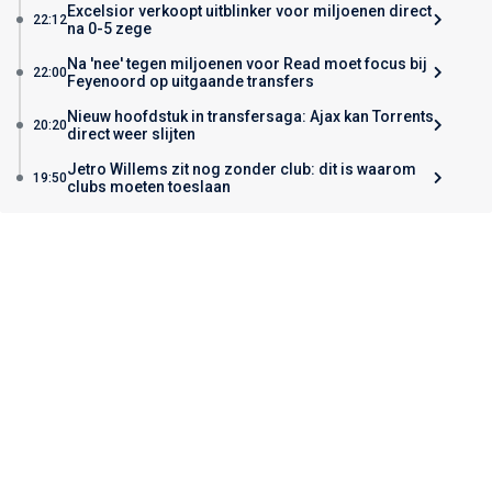
Excelsior verkoopt uitblinker voor miljoenen direct
22:12
na 0-5 zege
Na 'nee' tegen miljoenen voor Read moet focus bij
22:00
Feyenoord op uitgaande transfers
Nieuw hoofdstuk in transfersaga: Ajax kan Torrents
20:20
direct weer slijten
Jetro Willems zit nog zonder club: dit is waarom
19:50
clubs moeten toeslaan