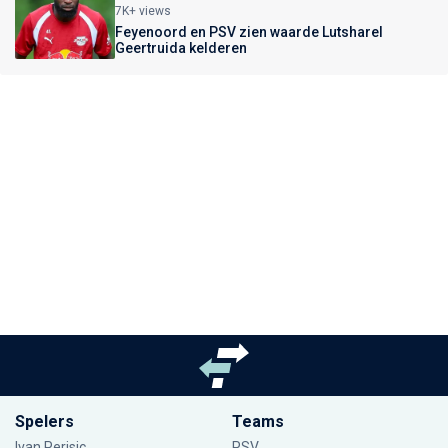
7K+ views
Feyenoord en PSV zien waarde Lutsharel
Geertruida kelderen
Spelers
Teams
Ivan Perisic
PSV