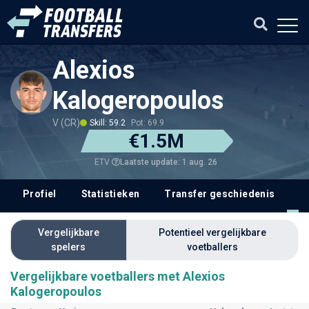
Alexios
Kalogeropoulos
V (CR)
Skill: 59.2
Pot: 69.9
€1.5M
Laatste update: 1 aug. 26
ETV
Profiel
Statistieken
Transfer geschiedenis
V
Vergelijkbare
Potentieel vergelijkbare
spelers
voetballers
Vergelijkbare voetballers met Alexios
Kalogeropoulos