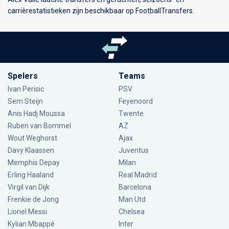
carrièrestatistieken zijn beschikbaar op FootballTransfers.
Spelers
Teams
Ivan Perisic
PSV
Sem Steijn
Feyenoord
Anis Hadj Moussa
Twente
Ruben van Bommel
AZ
Wout Weghorst
Ajax
Davy Klaassen
Juventus
Memphis Depay
Milan
Erling Haaland
Real Madrid
Virgil van Dijk
Barcelona
Frenkie de Jong
Man Utd
Lionel Messi
Chelsea
Kylian Mbappé
Inter