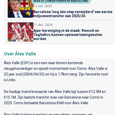
EERSTE ZOMERTRANSFER BARCELONA
12 mrt. 2025
Barcelona 'nog één stap verwijderd' van eerste
miljoenentransfer van 2025/26
11 dec. 2024
Ajax-hereniging in de maak: Rensch en
Tagliafico kunnen opnieuw teamgenoten
worden
Over Álex Valle
Álex Valle (ESP) is een een naar binnen komende
vleugelverdediger en speelt momenteel voor
Como
. Álex Valle is
22 jaar oud (2004/04/25) en hij is 178cm lang. Zijn favoriete voet
is Links.
De huidige transferwaarde van Álex Valle ligt tussen €12.3M en
€15.1M. Zijn laatste transfer was van Barcelona naar Como in
2025. Como betaalde Barcelona €6M voor Álex Valle.
Álex Valle laatste transfers en geruchten, seizoens- en