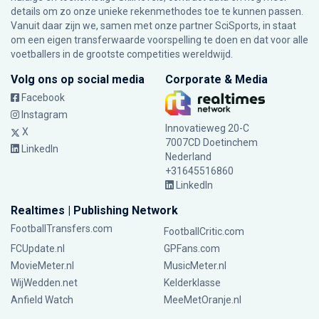
details om zo onze unieke rekenmethodes toe te kunnen passen.
Vanuit daar zijn we, samen met onze partner SciSports, in staat
om een eigen transferwaarde voorspelling te doen en dat voor alle
voetballers in de grootste competities wereldwijd.
Volg ons op social media
Corporate & Media
Facebook
Instagram
Innovatieweg 20-C
X
7007CD Doetinchem
LinkedIn
Nederland
+31645516860
LinkedIn
Realtimes | Publishing Network
FootballTransfers.com
FootballCritic.com
FCUpdate.nl
GPFans.com
MovieMeter.nl
MusicMeter.nl
WijWedden.net
Kelderklasse
Anfield Watch
MeeMetOranje.nl