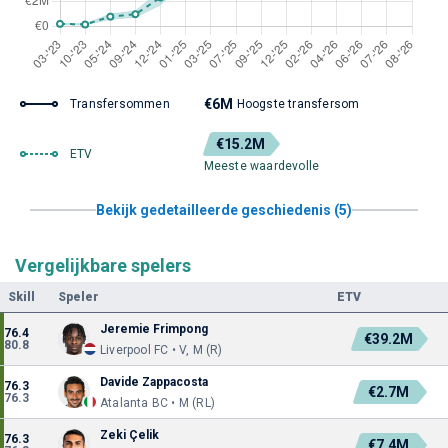
€6M
Transfersommen
Hoogste transfersom
€15.2M
ETV
Meeste waardevolle
Bekijk gedetailleerde geschiedenis (5)
Vergelijkbare spelers
Skill
Speler
ETV
Jeremie Frimpong
76.4
€39.2M
80.8
Liverpool FC • V, M (R)
Davide Zappacosta
76.3
€2.7M
76.3
Atalanta BC • M (RL)
Zeki Çelik
76.3
€7.4M