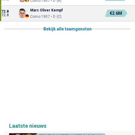
Como 1907 • D (R)
Marc Oliver Kempf
72.8
€2.6M
72.8
Como 1907 • D (C)
Bekijk alle teamgenoten
Laatste nieuws