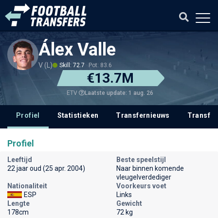
Álex Valle
V (L)
Skill: 72.7
Pot: 83.6
€13.7M
Laatste update: 1 aug. 26
ETV
Profiel
Statistieken
Transfernieuws
Transfer
Profiel
Leeftijd
Beste speelstijl
22 jaar oud (25 apr. 2004)
Naar binnen komende
vleugelverdediger
Nationaliteit
Voorkeurs voet
ESP
Links
Lengte
Gewicht
178cm
72 kg