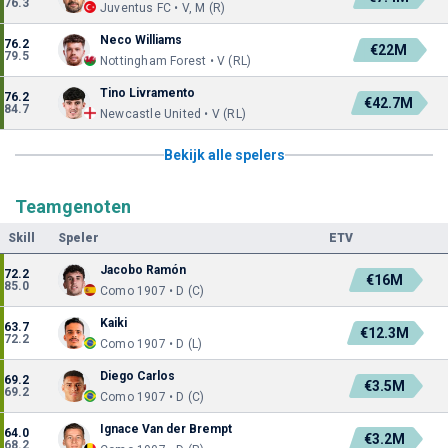
76.3
Juventus FC • V, M (R)
Neco Williams
76.2
€22M
79.5
Nottingham Forest • V (RL)
Tino Livramento
76.2
€42.7M
84.7
Newcastle United • V (RL)
Bekijk alle spelers
Teamgenoten
Skill
Speler
ETV
Jacobo Ramón
72.2
€16M
85.0
Como 1907 • D (C)
Kaiki
63.7
€12.3M
72.2
Como 1907 • D (L)
Diego Carlos
69.2
€3.5M
69.2
Como 1907 • D (C)
Ignace Van der Brempt
64.0
€3.2M
68.2