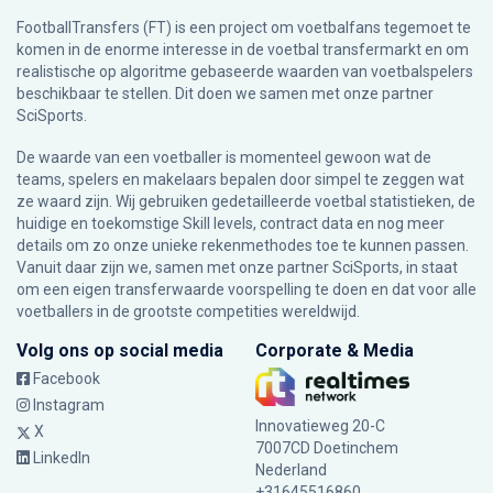
FootballTransfers (FT) is een project om voetbalfans tegemoet te
komen in de enorme interesse in de voetbal transfermarkt en om
realistische op algoritme gebaseerde waarden van voetbalspelers
beschikbaar te stellen. Dit doen we samen met onze partner
SciSports
.
De waarde van een voetballer is momenteel gewoon wat de
teams, spelers en makelaars bepalen door simpel te zeggen wat
ze waard zijn. Wij gebruiken gedetailleerde voetbal statistieken, de
huidige en toekomstige Skill levels, contract data en nog meer
details om zo onze unieke rekenmethodes toe te kunnen passen.
Vanuit daar zijn we, samen met onze partner SciSports, in staat
om een eigen transferwaarde voorspelling te doen en dat voor alle
voetballers in de grootste competities wereldwijd.
Volg ons op social media
Corporate & Media
Facebook
Instagram
Innovatieweg 20-C
X
7007CD Doetinchem
LinkedIn
Nederland
+31645516860