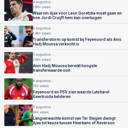
4 augustus
18K+ views
Waarom Ajax voor Leon Goretzka moet gaan en
hoe Jordi Cruijff hem kan overtuigen
6 augustus
14K+ views
Transferstorm op komst bij Feyenoord als Anis
Hadj Moussa verkocht is
5 augustus
13K+ views
Anis Hadj Moussa bereikt hoogste
transferwaarde ooit
6 augustus
7K+ views
Feyenoord en PSV zien waarde Lutsharel
Geertruida kelderen
2 augustus
5K+ views
Langverwachte komst van Ter Stegen dwingt
Ajax tot keuze tussen Heerkens of Reverson