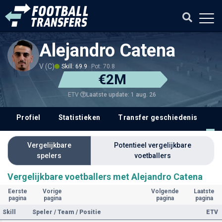
Alejandro Catena
V (C)
Skill: 69.9
Pot: 70.8
€2M
Laatste update: 1 aug. 26
ETV
Profiel
Statistieken
Transfer geschiedenis
V
Vergelijkbare
Potentieel vergelijkbare
spelers
voetballers
Vergelijkbare voetballers met Alejandro Catena
Eerste
Vorige
Volgende
Laatste
pagina
pagina
pagina
pagina
Skill
Speler / Team / Positie
ETV