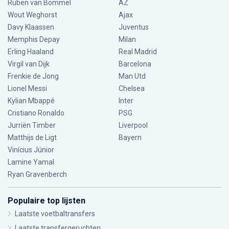
Ruben van Bommel
AZ
Wout Weghorst
Ajax
Davy Klaassen
Juventus
Memphis Depay
Milan
Erling Haaland
Real Madrid
Virgil van Dijk
Barcelona
Frenkie de Jong
Man Utd
Lionel Messi
Chelsea
Kylian Mbappé
Inter
Cristiano Ronaldo
PSG
Jurriën Timber
Liverpool
Matthijs de Ligt
Bayern
Vinícius Júnior
Lamine Yamal
Ryan Gravenberch
Populaire top lijsten
Laatste voetbaltransfers
Laatste transfergeruchten