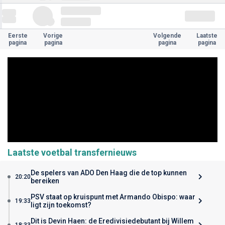
Eerste
Vorige
Volgende
Laatste
pagina
pagina
pagina
pagina
Laatste voetbal transfernieuws
De spelers van ADO Den Haag die de top kunnen
20:20
bereiken
PSV staat op kruispunt met Armando Obispo: waar
19:33
ligt zijn toekomst?
Dit is Devin Haen: de Eredivisiedebutant bij Willem
18:33