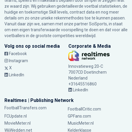
teams, spelers en makelaars bepalen door simpel te zeggen wat
ze waard zijn. Wij gebruiken gedetailleerde voetbal statistieken, de
huidige en toekomstige Skill levels, contract data en nog meer
details om zo onze unieke rekenmethodes toe te kunnen passen.
Vanuit daar zijn we, samen met onze partner SciSports, in staat
om een eigen transferwaarde voorspelling te doen en dat voor alle
voetballers in de grootste competities wereldwijd.
Volg ons op social media
Corporate & Media
Facebook
Instagram
Innovatieweg 20-C
X
7007CD Doetinchem
LinkedIn
Nederland
+31645516860
LinkedIn
Realtimes | Publishing Network
FootballTransfers.com
FootballCritic.com
FCUpdate.nl
GPFans.com
MovieMeter.nl
MusicMeter.nl
WijWedden.net
Kelderklasse