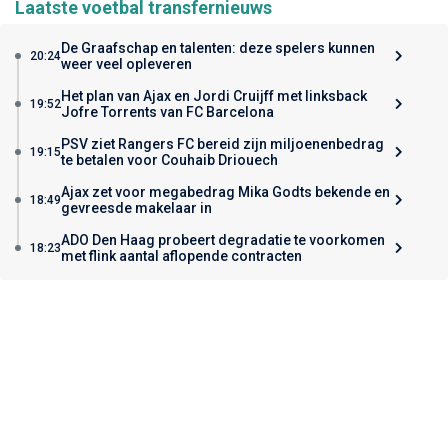
Laatste voetbal transfernieuws
De Graafschap en talenten: deze spelers kunnen
20:24
weer veel opleveren
Het plan van Ajax en Jordi Cruijff met linksback
19:52
Jofre Torrents van FC Barcelona
PSV ziet Rangers FC bereid zijn miljoenenbedrag
19:15
te betalen voor Couhaib Driouech
Ajax zet voor megabedrag Mika Godts bekende en
18:49
gevreesde makelaar in
ADO Den Haag probeert degradatie te voorkomen
18:23
met flink aantal aflopende contracten