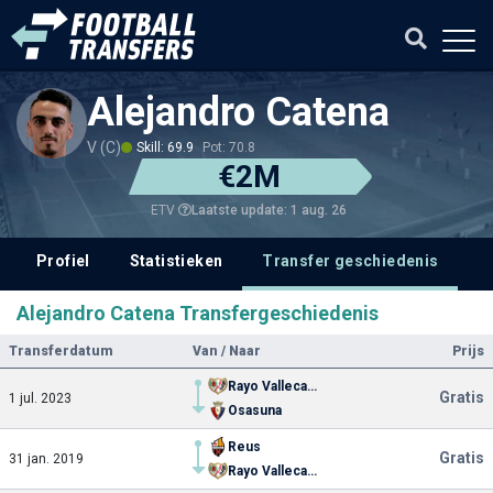
Alejandro Catena
V (C)
Skill: 69.9
Pot: 70.8
€2M
Laatste update: 1 aug. 26
ETV
Profiel
Statistieken
Transfer geschiedenis
V
Alejandro Catena Transfergeschiedenis
Transferdatum
Van / Naar
Prijs
Rayo Vallecano
Gratis
1 jul. 2023
Osasuna
Reus
Gratis
31 jan. 2019
Rayo Vallecano