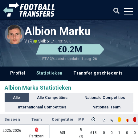
Albion Marku
V (R)
Skill: 51.7
Pot: 56.6
€0.2M
Laatste update: 1 aug. 26
ETV
Profiel
Statistieken
Transfer geschiedenis
V
Albion Marku Statistieken
Alle
Alle Competities
Nationale Competities
Internationaal Competities
Nationaal Team
Seizoen
Team
Competitie
MP
8
2025/2026
ASL
618
0
0
1
0
0
Partizani
(2)