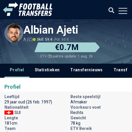
Albian Ajeti
A (C)
Skill: 59.4
Pot: 60.0
€0.7M
Laatste update: 1 aug. 26
ETV
Profiel
Statistieken
Transfernieuws
Transfer
Profiel
Leeftijd
Beste speelstijl
29 jaar oud (26 feb. 1997)
Afmaker
Nationaliteit
Voorkeurs voet
SUI
Rechts
Lengte
Gewicht
181cm
78 kg
Team
ETV Bereik