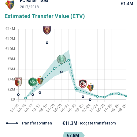
FC Basel 1893
€1.4M
2017/2018
Estimated Transfer Value (ETV)
€11.3M
Transfersommen
Hoogste transfersom
€7.8M