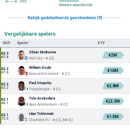
ETV
Meeste waardevolle
Bekijk gedetailleerde geschiedenis (9)
Vergelijkbare spelers
Skill
Speler
ETV
Oliver McBurnie
62.3
€2M
62.8
Hull City • A (C)
William Osula
62.2
€16M
67.6
Newcastle United • A (C)
Paul Onuachu
62.2
€2.8M
62.2
Trabzonspor • A (C)
Tolu Arokodare
62.1
€22.3M
66.1
Ajax Amsterdam • A (C)
Idan Toklomati
62.1
€1.5M
72.0
Charlotte FC • A (C), AM (L)