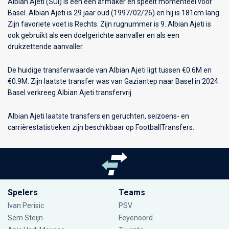
Albian Ajeti (SUI) is een een afmaker en speelt momenteel voor
Basel
. Albian Ajeti is 29 jaar oud (1997/02/26) en hij is 181cm lang.
Zijn favoriete voet is Rechts. Zijn rugnummer is 9. Albian Ajeti is
ook gebruikt als een doelgerichte aanvaller en als een
drukzettende aanvaller.
De huidige transferwaarde van Albian Ajeti ligt tussen €0.6M en
€0.9M. Zijn laatste transfer was van Gaziantep naar Basel in 2024.
Basel verkreeg Albian Ajeti transfervrij.
Albian Ajeti laatste transfers en geruchten, seizoens- en
carrièrestatistieken zijn beschikbaar op FootballTransfers.
Spelers
Teams
Ivan Perisic
PSV
Sem Steijn
Feyenoord