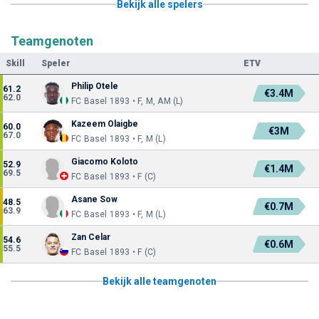
Bekijk alle spelers
Teamgenoten
Skill
Speler
ETV
Philip Otele
61.2
€3.4M
62.0
FC Basel 1893 • F, M, AM (L)
Kazeem Olaigbe
60.0
€3M
67.0
FC Basel 1893 • F, M (L)
Giacomo Koloto
52.9
€1.4M
69.5
FC Basel 1893 • F (C)
Asane Sow
48.5
€0.7M
63.9
FC Basel 1893 • F, M (L)
Zan Celar
54.6
€0.6M
55.5
FC Basel 1893 • F (C)
Bekijk alle teamgenoten