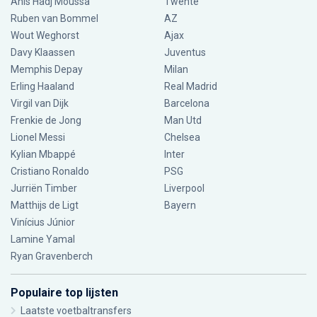
Anis Hadj Moussa
Twente
Ruben van Bommel
AZ
Wout Weghorst
Ajax
Davy Klaassen
Juventus
Memphis Depay
Milan
Erling Haaland
Real Madrid
Virgil van Dijk
Barcelona
Frenkie de Jong
Man Utd
Lionel Messi
Chelsea
Kylian Mbappé
Inter
Cristiano Ronaldo
PSG
Jurriën Timber
Liverpool
Matthijs de Ligt
Bayern
Vinícius Júnior
Lamine Yamal
Ryan Gravenberch
Populaire top lijsten
Laatste voetbaltransfers