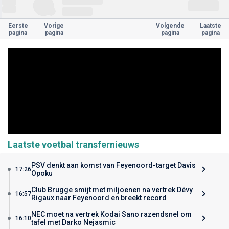
Eerste
Vorige
Volgende
Laatste
pagina
pagina
pagina
pagina
Laatste voetbal transfernieuws
PSV denkt aan komst van Feyenoord-target Davis
17:26
Opoku
Club Brugge smijt met miljoenen na vertrek Dévy
16:57
Rigaux naar Feyenoord en breekt record
NEC moet na vertrek Kodai Sano razendsnel om
16:10
tafel met Darko Nejasmic