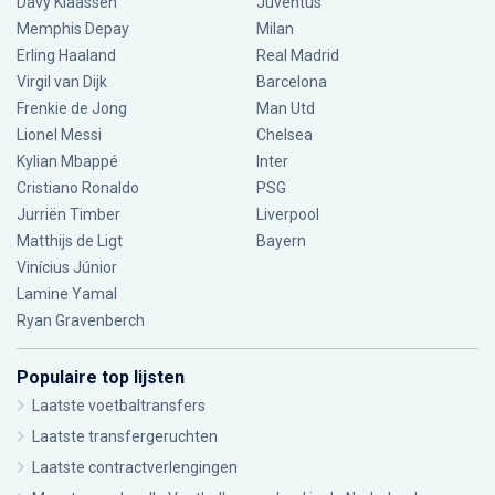
Davy Klaassen
Juventus
Memphis Depay
Milan
Erling Haaland
Real Madrid
Virgil van Dijk
Barcelona
Frenkie de Jong
Man Utd
Lionel Messi
Chelsea
Kylian Mbappé
Inter
Cristiano Ronaldo
PSG
Jurriën Timber
Liverpool
Matthijs de Ligt
Bayern
Vinícius Júnior
Lamine Yamal
Ryan Gravenberch
Populaire top lijsten
Laatste voetbaltransfers
Laatste transfergeruchten
Laatste contractverlengingen