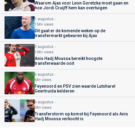
Waarom Ajax voor Leon Goretzka moet gaan en
hoe Jordi Cruijff hem kan overtuigen
1 augustus
15K+ views
Dit gaat er de komende weken op de
transfermarkt gebeuren bij Ajax
5 augustus
10K+ views
Anis Hadj Moussa bereikt hoogste
transferwaarde ooit
6 augustus
6K+ views
Feyenoord en PSV zien waarde Lutsharel
Geertruida kelderen
6 augustus
5K+ views
Transferstorm op komst bij Feyenoord als Anis
Hadj Moussa verkocht is