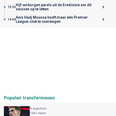
Vijf verborgen parels uit de Eredivisie om dit
15:23
seizoen op te letten
Anis Hadj Moussa hoeft maar één Premier
14:43
League-club te overwegen
Populair transfernieuws
4 augustus
16K+ views