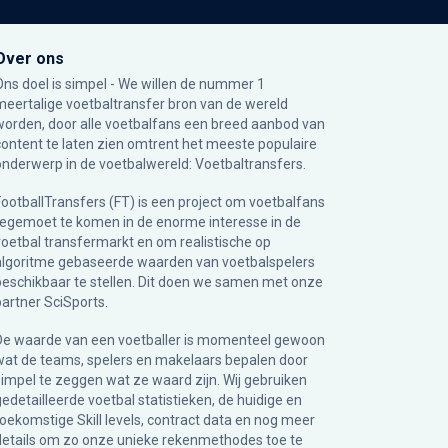
Over ons
Ons doel is simpel - We willen de nummer 1
meertalige voetbaltransfer bron van de wereld
worden, door alle voetbalfans een breed aanbod van
content te laten zien omtrent het meeste populaire
onderwerp in de voetbalwereld: Voetbaltransfers.
FootballTransfers (FT) is een project om voetbalfans
tegemoet te komen in de enorme interesse in de
voetbal transfermarkt en om realistische op
algoritme gebaseerde waarden van voetbalspelers
beschikbaar te stellen. Dit doen we samen met onze
partner
SciSports
.
De waarde van een voetballer is momenteel gewoon
wat de teams, spelers en makelaars bepalen door
simpel te zeggen wat ze waard zijn. Wij gebruiken
gedetailleerde voetbal statistieken, de huidige en
toekomstige Skill levels, contract data en nog meer
details om zo onze unieke rekenmethodes toe te