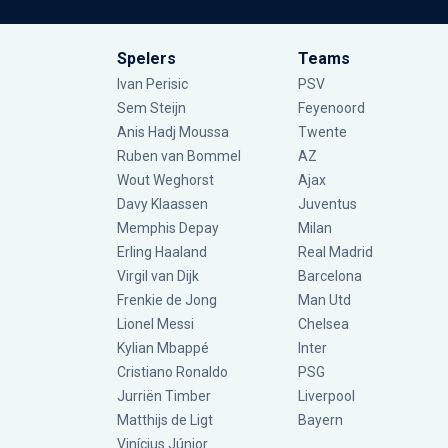
Spelers
Teams
Ivan Perisic
PSV
Sem Steijn
Feyenoord
Anis Hadj Moussa
Twente
Ruben van Bommel
AZ
Wout Weghorst
Ajax
Davy Klaassen
Juventus
Memphis Depay
Milan
Erling Haaland
Real Madrid
Virgil van Dijk
Barcelona
Frenkie de Jong
Man Utd
Lionel Messi
Chelsea
Kylian Mbappé
Inter
Cristiano Ronaldo
PSG
Jurriën Timber
Liverpool
Matthijs de Ligt
Bayern
Vinícius Júnior