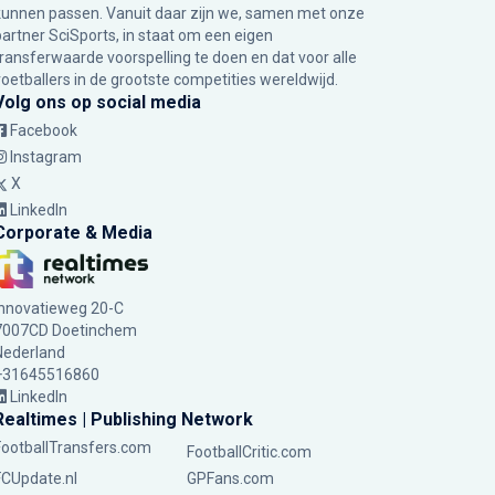
kunnen passen. Vanuit daar zijn we, samen met onze
partner SciSports, in staat om een eigen
transferwaarde voorspelling te doen en dat voor alle
voetballers in de grootste competities wereldwijd.
Volg ons op social media
Facebook
Instagram
X
LinkedIn
Corporate & Media
Innovatieweg 20-C
7007CD Doetinchem
Nederland
+31645516860
LinkedIn
Realtimes | Publishing Network
FootballTransfers.com
FootballCritic.com
FCUpdate.nl
GPFans.com