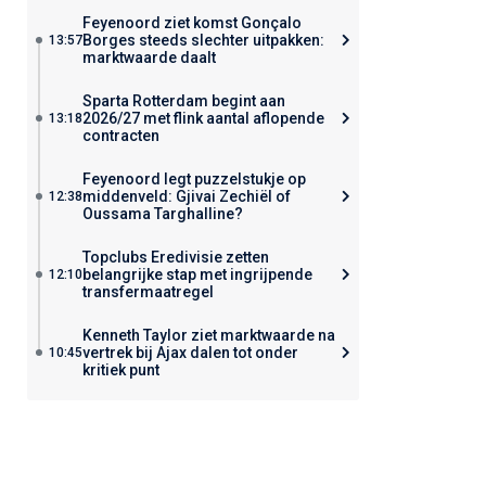
Feyenoord ziet komst Gonçalo
Borges steeds slechter uitpakken:
13:57
marktwaarde daalt
Sparta Rotterdam begint aan
2026/27 met flink aantal aflopende
13:18
contracten
Feyenoord legt puzzelstukje op
middenveld: Gjivai Zechiël of
12:38
Oussama Targhalline?
Topclubs Eredivisie zetten
belangrijke stap met ingrijpende
12:10
transfermaatregel
Kenneth Taylor ziet marktwaarde na
vertrek bij Ajax dalen tot onder
10:45
kritiek punt