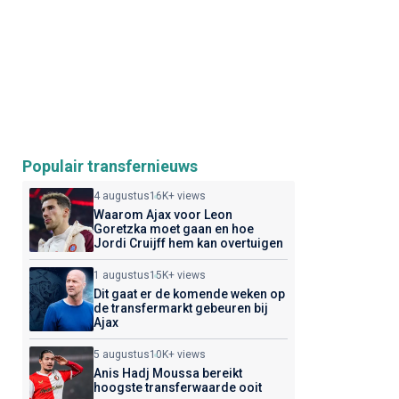
Populair transfernieuws
4 augustus
16K+ views
Waarom Ajax voor Leon
Goretzka moet gaan en hoe
Jordi Cruijff hem kan overtuigen
1 augustus
15K+ views
Dit gaat er de komende weken op
de transfermarkt gebeuren bij
Ajax
5 augustus
10K+ views
Anis Hadj Moussa bereikt
hoogste transferwaarde ooit