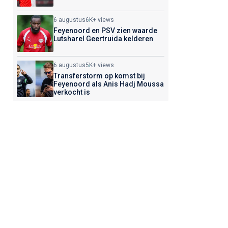
6 augustus
6K+ views
Feyenoord en PSV zien waarde
Lutsharel Geertruida kelderen
6 augustus
5K+ views
Transferstorm op komst bij
Feyenoord als Anis Hadj Moussa
verkocht is