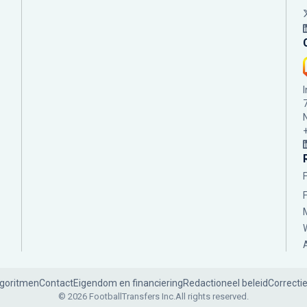
lgoritmen
Contact
Eigendom en financiering
Redactioneel beleid
Correcti
© 2026 FootballTransfers Inc.
All rights reserved.