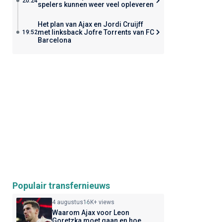
20:24
spelers kunnen weer veel opleveren
Het plan van Ajax en Jordi Cruijff
met linksback Jofre Torrents van FC
19:52
Barcelona
Populair transfernieuws
4 augustus
16K+ views
Waarom Ajax voor Leon
Goretzka moet gaan en hoe