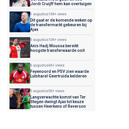
Jordi Cruijff hem kan overtuigen
1 augustus
15K+ views
Dit gaat er de komende weken op
de transfermarkt gebeuren bij
Ajax
5 augustus
10K+ views
Anis Hadj Moussa bereikt
hoogste transferwaarde ooit
6 augustus
6K+ views
Feyenoord en PSV zien waarde
Lutsharel Geertruida kelderen
2 augustus
5K+ views
Langverwachte komst van Ter
Stegen dwingt Ajax tot keuze
tussen Heerkens of Reverson