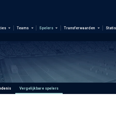
ties
Teams
Spelers
Transferwaarden
Stati
edenis
Vergelijkbare spelers