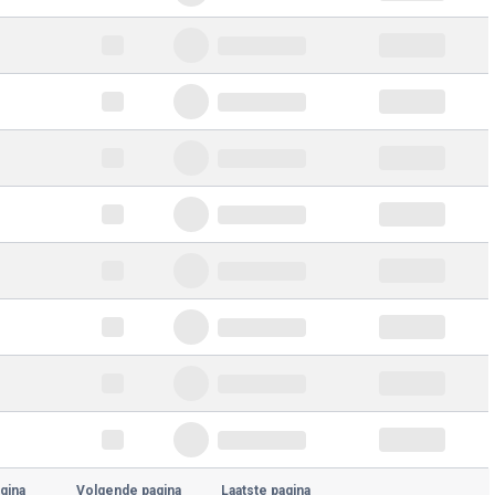
gina
Volgende pagina
Laatste pagina