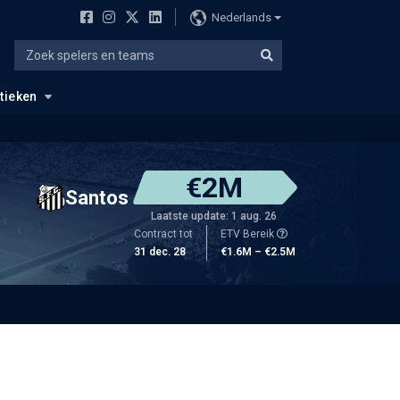
Nederlands
stieken
€2M
Santos
Laatste update: 1 aug. 26
Contract tot
ETV Bereik
31 dec. 28
€1.6M – €2.5M