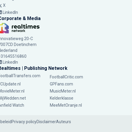
X
LinkedIn
Corporate & Media
Innovatieweg 20-C
7007CD Doetinchem
Nederland
+31645516860
LinkedIn
Realtimes | Publishing Network
FootballTransfers.com
FootballCritic.com
FCUpdate.nl
GPFans.com
MovieMeter.nl
MusicMeter.nl
WijWedden.net
Kelderklasse
Anfield Watch
MeeMetOranje.nl
ebeleid
Privacy policy
Disclaimer
Auteurs