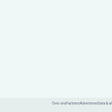
Over ons
Partners
Adverteren
Data & a