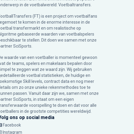
onderwerp in de voetbalwereld: Voetbaltransfers.
FootballTransfers (FT) is een project om voetbalfans
tegemoet te komen in de enorme interesse in de
voetbal transfermarkt en om realistische op
algoritme gebaseerde waarden van voetbalspelers
beschikbaar te stellen. Dit doen we samen met onze
partner
SciSports
.
De waarde van een voetballer is momenteel gewoon
wat de teams, spelers en makelaars bepalen door
simpel te zeggen wat ze waard zijn. Wij gebruiken
gedetailleerde voetbal statistieken, de huidige en
toekomstige Skill levels, contract data en nog meer
details om zo onze unieke rekenmethodes toe te
kunnen passen. Vanuit daar zijn we, samen met onze
partner SciSports, in staat om een eigen
transferwaarde voorspelling te doen en dat voor alle
voetballers in de grootste competities wereldwijd.
Volg ons op social media
Facebook
Instagram