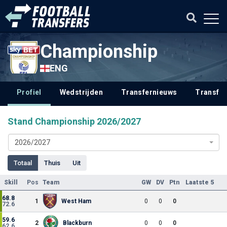
Championship
ENG
Profiel
Wedstrijden
Transfernieuws
Transfer
Stand Championship 2026/2027
2026/2027
Totaal
Thuis
Uit
Skill
Pos
Team
GW
DV
Ptn
Laatste 5
68.8
1
West Ham
0
0
0
72.6
59.6
2
Blackburn
0
0
0
62.6