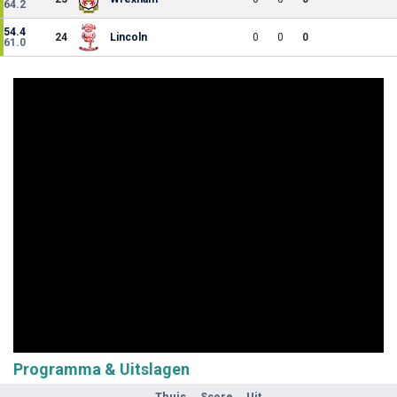
64.2
54.4
24
Lincoln
0
0
0
61.0
Programma & Uitslagen
Thuis
Score
Uit