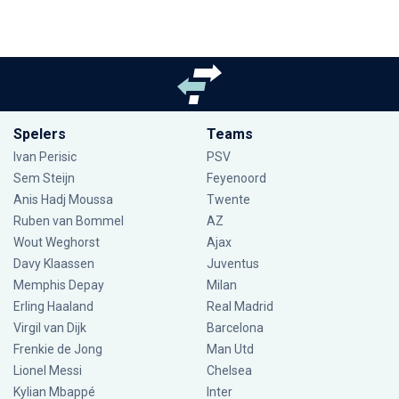
Spelers
Teams
Ivan Perisic
PSV
Sem Steijn
Feyenoord
Anis Hadj Moussa
Twente
Ruben van Bommel
AZ
Wout Weghorst
Ajax
Davy Klaassen
Juventus
Memphis Depay
Milan
Erling Haaland
Real Madrid
Virgil van Dijk
Barcelona
Frenkie de Jong
Man Utd
Lionel Messi
Chelsea
Kylian Mbappé
Inter