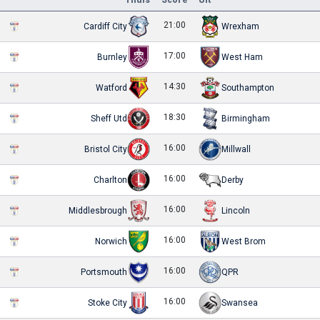
21:00
Cardiff City
Wrexham
17:00
Burnley
West Ham
14:30
Watford
Southampton
18:30
Sheff Utd
Birmingham
16:00
Bristol City
Millwall
16:00
Charlton
Derby
16:00
Middlesbrough
Lincoln
16:00
Norwich
West Brom
16:00
Portsmouth
QPR
16:00
Stoke City
Swansea