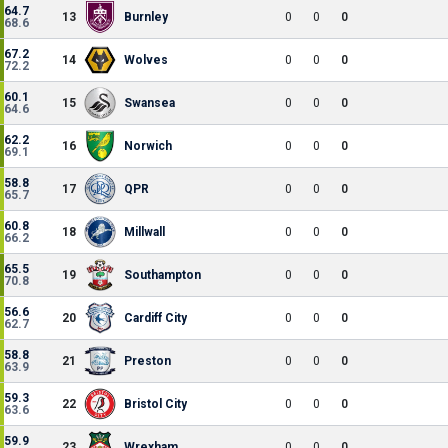
64.7
13
Burnley
0
0
0
68.6
67.2
14
Wolves
0
0
0
72.2
60.1
15
Swansea
0
0
0
64.6
62.2
16
Norwich
0
0
0
69.1
58.8
17
QPR
0
0
0
65.7
60.8
18
Millwall
0
0
0
66.2
65.5
19
Southampton
0
0
0
70.8
56.6
20
Cardiff City
0
0
0
62.7
58.8
21
Preston
0
0
0
63.9
59.3
22
Bristol City
0
0
0
63.6
59.9
23
Wrexham
0
0
0