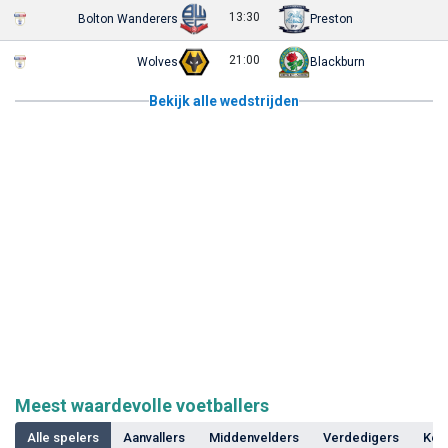
13:30
Bolton Wanderers
Preston
21:00
Wolves
Blackburn
Bekijk alle wedstrijden
Meest waardevolle voetballers
Alle spelers
Aanvallers
Middenvelders
Verdedigers
Kee