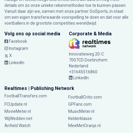
details om zo onze unieke rekenmethodes toe te kunnen passen.
Vanuit daar zijn we, samen met onze partner SciSports, in staat
om een eigen transferwaarde voorspelling te doen en dat voor alle
voetballers in de grootste competities wereldwijd.
Volg ons op social media
Corporate & Media
Facebook
Instagram
Innovatieweg 20-C
X
7007CD Doetinchem
LinkedIn
Nederland
+31645516860
LinkedIn
Realtimes | Publishing Network
FootballTransfers.com
FootballCritic.com
FCUpdate.nl
GPFans.com
MovieMeter.nl
MusicMeter.nl
WijWedden.net
Kelderklasse
Anfield Watch
MeeMetOranje.nl