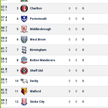
57.5
3
Charlton
0
0
0
62.1
57.4
4
Portsmouth
0
0
0
61.8
60.7
5
Middlesbrough
0
0
0
66.3
59.0
6
West Brom
0
0
0
63.8
61.7
7
Birmingham
0
0
0
64.9
54.6
8
Bolton Wanderers
0
0
0
59.3
61.8
9
Sheff Utd
0
0
0
64.7
59.9
10
Derby
0
0
0
63.7
61.0
11
Watford
0
0
0
68.5
59.3
12
Stoke City
0
0
0
65.2