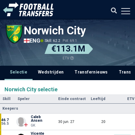
Norwich City
ENG
Skill: 62.2
Pot: 69.1
€113.1M
ETV
Selectie
Wedstrijden
Transfernieuws
Transf
Norwich City selectie
Skill
Speler
Einde contract
Leeftijd
ETV
Keepers
Caleb
46.7
Ansen
30 jun. 27
20
56.5
GK
Vicente