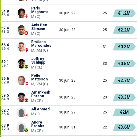
Paris
54.9
Maghoma
€1.2M
30 jun. 29
25
56.6
M (C)
Anis Ben
57.4
Slimane
€2.2M
30 jun. 28
25
61.3
M (C)
Emiliano
56.4
Marcondes
€0.3M
31
56.4
M, AM (C)
Jeffrey
59.1
Schlupp
€0.5M
33
59.1
M (CL)
Pelle
59.6
Mattsson
€2.7M
30 jun. 28
25
62.8
M, VM (C)
Amankwah
59.5
Forson
€3.3M
30 jun. 28
23
64.9
M (CR)
Ali Ahmed
62.7
€2M
30 jun. 29
25
66.6
M (L)
Andre
63.9
Brooks
€3.6M
30 jun. 31
22
72.3
M (CR)