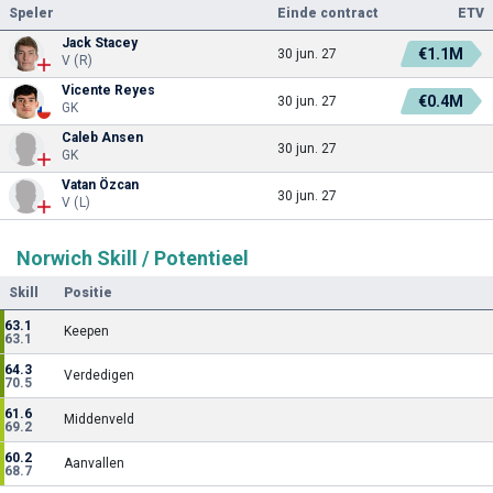
Speler
Einde contract
ETV
Jack Stacey
€1.1M
30 jun. 27
V (R)
Vicente Reyes
€0.4M
30 jun. 27
GK
Caleb Ansen
30 jun. 27
GK
Vatan Özcan
30 jun. 27
V (L)
Norwich Skill / Potentieel
Skill
Positie
63.1
Keepen
63.1
64.3
Verdedigen
70.5
61.6
Middenveld
69.2
60.2
Aanvallen
68.7