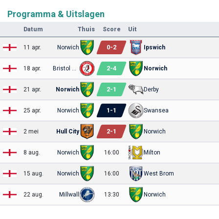
Programma & Uitslagen
Datum
Thuis
Score
Uit
0
-
2
11 apr.
Norwich
Ipswich
2
-
4
18 apr.
Bristol City
Norwich
2
-
1
21 apr.
Norwich
Derby
1
-
1
25 apr.
Norwich
Swansea
2
-
1
2 mei
Hull City
Norwich
8 aug.
Norwich
16:00
Milton
15 aug.
Norwich
16:00
West Brom
22 aug.
Millwall
13:30
Norwich