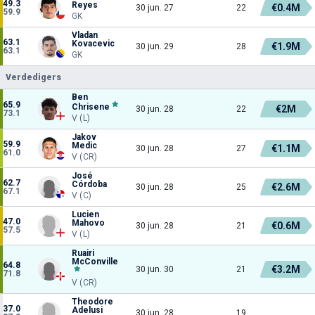
49.3
Reyes
€0.4M
30 jun. 27
22
59.9
GK
Vladan
63.1
Kovacevic
€1.9M
30 jun. 29
28
63.1
GK
Verdedigers
Ben
65.9
Chrisene
€2M
30 jun. 28
22
73.1
V (L)
Jakov
59.9
Medic
€1.1M
30 jun. 28
27
61.0
V (CR)
José
62.7
Córdoba
€2.6M
30 jun. 28
25
67.1
V (C)
Lucien
47.0
Mahovo
€0.6M
30 jun. 28
21
57.5
V (L)
Ruairi
McConville
64.8
€3.2M
30 jun. 30
21
71.8
V (CR)
Theodore
37.0
Adelusi
30 jun. 28
19