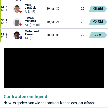
Matej
61.3
Jurasek
€5.6M
30 jun. 30
22
69.1
A, M (R)
Jovon
56.7
Makama
€2.5M
30 jun. 28
22
65.6
A (C), M (R)
Mohamed
55.3
Touré
€2M
30 jun. 30
22
64.6
A (C)
Contracten eindigend
Norwich spelers van wie het contract binnen een jaar afloopt.