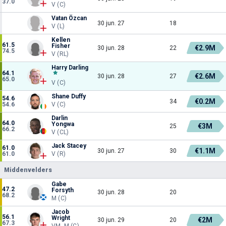
37.0
V (C)
Vatan Özcan
30 jun. 27
18
V (L)
Kellen
61.5
Fisher
€2.9M
30 jun. 28
22
74.5
V (RL)
Harry Darling
64.1
€2.6M
30 jun. 28
27
65.0
V (C)
Shane Duffy
54.6
€0.2M
34
54.6
V (C)
Darlin
64.0
Yongwa
€3M
25
66.2
V (CL)
Jack Stacey
61.0
€1.1M
30 jun. 27
30
61.0
V (R)
Middenvelders
Gabe
47.2
Forsyth
30 jun. 28
20
68.2
M (C)
Jacob
56.1
Wright
€2M
30 jun. 29
20
67.3
VM, M (C)