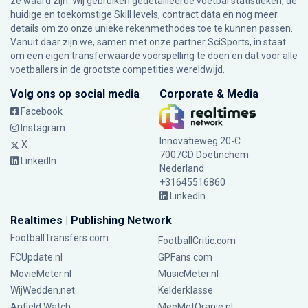
ze waard zijn. Wij gebruiken gedetailleerde voetbal statistieken, de
huidige en toekomstige Skill levels, contract data en nog meer
details om zo onze unieke rekenmethodes toe te kunnen passen.
Vanuit daar zijn we, samen met onze partner SciSports, in staat
om een eigen transferwaarde voorspelling te doen en dat voor alle
voetballers in de grootste competities wereldwijd.
Volg ons op social media
Corporate & Media
Facebook
Instagram
Innovatieweg 20-C
X
7007CD Doetinchem
LinkedIn
Nederland
+31645516860
LinkedIn
Realtimes | Publishing Network
FootballTransfers.com
FootballCritic.com
FCUpdate.nl
GPFans.com
MovieMeter.nl
MusicMeter.nl
WijWedden.net
Kelderklasse
Anfield Watch
MeeMetOranje.nl