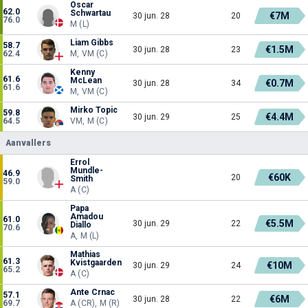
Oscar
62.0
Schwartau
€7M
30 jun. 28
20
76.0
M (L)
Liam Gibbs
58.7
€1.5M
30 jun. 28
23
62.4
M, VM (C)
Kenny
61.6
McLean
€0.7M
30 jun. 28
34
61.6
M, VM (C)
Mirko Topic
59.8
€4.4M
30 jun. 29
25
64.5
VM, M (C)
Aanvallers
Errol
Mundle-
46.9
€60K
20
Smith
59.0
A (C)
Papa
Amadou
61.0
€5.5M
30 jun. 29
22
Diallo
70.6
A, M (L)
Mathias
61.3
Kvistgaarden
€10M
30 jun. 29
24
65.2
A (C)
Ante Crnac
57.1
€6M
30 jun. 28
22
69.7
A (CR), M (R)