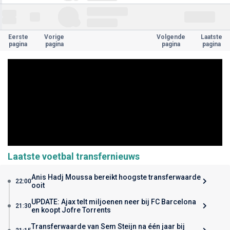
Eerste
Vorige
Volgende
Laatste
pagina
pagina
pagina
pagina
Laatste voetbal transfernieuws
Anis Hadj Moussa bereikt hoogste transferwaarde
22:00
ooit
UPDATE: Ajax telt miljoenen neer bij FC Barcelona
21:30
en koopt Jofre Torrents
Transferwaarde van Sem Steijn na één jaar bij