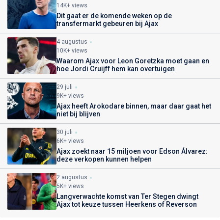
14K+ views
Dit gaat er de komende weken op de
transfermarkt gebeuren bij Ajax
4 augustus
10K+ views
Waarom Ajax voor Leon Goretzka moet gaan en
hoe Jordi Cruijff hem kan overtuigen
29 juli
9K+ views
Ajax heeft Arokodare binnen, maar daar gaat het
niet bij blijven
30 juli
6K+ views
Ajax zoekt naar 15 miljoen voor Edson Álvarez:
deze verkopen kunnen helpen
2 augustus
5K+ views
Langverwachte komst van Ter Stegen dwingt
Ajax tot keuze tussen Heerkens of Reverson