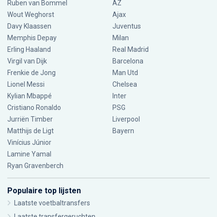
Ruben van Bommel
AZ
Wout Weghorst
Ajax
Davy Klaassen
Juventus
Memphis Depay
Milan
Erling Haaland
Real Madrid
Virgil van Dijk
Barcelona
Frenkie de Jong
Man Utd
Lionel Messi
Chelsea
Kylian Mbappé
Inter
Cristiano Ronaldo
PSG
Jurriën Timber
Liverpool
Matthijs de Ligt
Bayern
Vinícius Júnior
Lamine Yamal
Ryan Gravenberch
Populaire top lijsten
Laatste voetbaltransfers
Laatste transfergeruchten