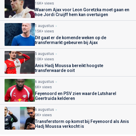
16K+ views
Waarom Ajax voor Leon Goretzka moet gaan en
hoe Jordi Cruijff hem kan overtuigen
1 augustus
15K+ views
Dit gaat er de komende weken op de
transfermarkt gebeuren bij Ajax
5 augustus
10K+ views
Anis Hadj Moussa bereikt hoogste
transferwaarde ooit
6 augustus
6K+ views
Feyenoord en PSV zien waarde Lutsharel
Geertruida kelderen
6 augustus
5K+ views
Transferstorm op komst bij Feyenoord als Anis
Hadj Moussa verkocht is