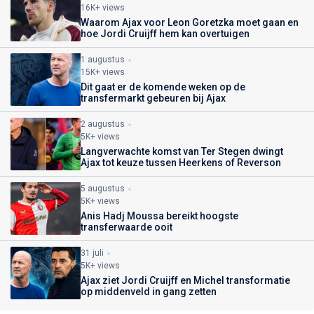
16K+ views
Waarom Ajax voor Leon Goretzka moet gaan en
hoe Jordi Cruijff hem kan overtuigen
1 augustus
15K+ views
Dit gaat er de komende weken op de
transfermarkt gebeuren bij Ajax
2 augustus
5K+ views
Langverwachte komst van Ter Stegen dwingt
Ajax tot keuze tussen Heerkens of Reverson
5 augustus
5K+ views
Anis Hadj Moussa bereikt hoogste
transferwaarde ooit
31 juli
5K+ views
Ajax ziet Jordi Cruijff en Michel transformatie
op middenveld in gang zetten