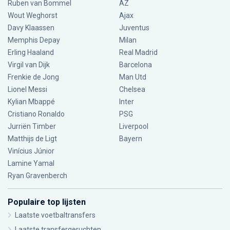
Ruben van Bommel
AZ
Wout Weghorst
Ajax
Davy Klaassen
Juventus
Memphis Depay
Milan
Erling Haaland
Real Madrid
Virgil van Dijk
Barcelona
Frenkie de Jong
Man Utd
Lionel Messi
Chelsea
Kylian Mbappé
Inter
Cristiano Ronaldo
PSG
Jurriën Timber
Liverpool
Matthijs de Ligt
Bayern
Vinícius Júnior
Lamine Yamal
Ryan Gravenberch
Populaire top lijsten
Laatste voetbaltransfers
Laatste transfergeruchten