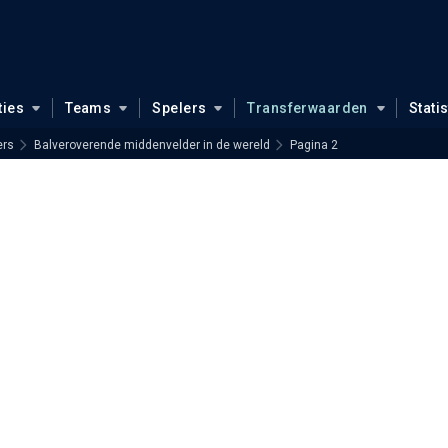
ties
Teams
Spelers
Transferwaarden
Stati
ers
Balveroverende middenvelder in de wereld
Pagina 2