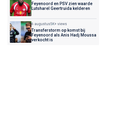
Feyenoord en PSV zien waarde
Lutsharel Geertruida kelderen
6 augustus
5K+ views
Transferstorm op komst bij
Feyenoord als Anis Hadj Moussa
verkocht is