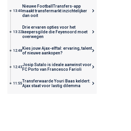
Nieuwe FootballTransfers-app
maakt transfermarkt inzichtelijker
13:40
dan ooit
Drie ervaren opties voor het
keepersgilde die Feyenoord moet
13:22
overwegen
Kies jouw Ajax-elftal: ervaring, talent
12:48
of nieuwe aankopen?
Josip Sutalo is ideale aanwinst voor
12:43
FC Porto van Francesco Farioli
Transferwaarde Youri Baas keldert:
11:55
Ajax staat voor lastig dilemma