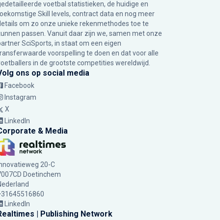
gedetailleerde voetbal statistieken, de huidige en
toekomstige Skill levels, contract data en nog meer
details om zo onze unieke rekenmethodes toe te
kunnen passen. Vanuit daar zijn we, samen met onze
partner SciSports, in staat om een eigen
transferwaarde voorspelling te doen en dat voor alle
voetballers in de grootste competities wereldwijd.
Volg ons op social media
Facebook
Instagram
X
LinkedIn
Corporate & Media
Innovatieweg 20-C
7007CD Doetinchem
Nederland
+31645516860
LinkedIn
Realtimes | Publishing Network