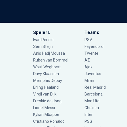
Spelers
Teams
Ivan Perisic
PSV
Sem Steijn
Feyenoord
Anis Hadj Moussa
Twente
Ruben van Bommel
AZ
Wout Weghorst
Ajax
Davy Klaassen
Juventus
Memphis Depay
Milan
Erling Haaland
Real Madrid
Virgil van Dijk
Barcelona
Frenkie de Jong
Man Utd
Lionel Messi
Chelsea
Kylian Mbappé
Inter
Cristiano Ronaldo
PSG