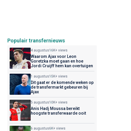
Populair transfernieuws
4 augustus
16K+ views
Waarom Ajax voor Leon
Goretzka moet gaan en hoe
Jordi Cruijff hem kan overtuigen
1 augustus
15K+ views
Dit gaat er de komende weken op
de transfermarkt gebeuren bij
Ajax
5 augustus
10K+ views
Anis Hadj Moussa bereikt
hoogste transferwaarde ooit
6 augustus
6K+ views