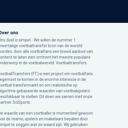
Over ons
Ons doel is simpel - We willen de nummer 1
meertalige voetbaltransfer bron van de wereld
worden, door alle voetbalfans een breed aanbod van
content te laten zien omtrent het meeste populaire
onderwerp in de voetbalwereld: Voetbaltransfers.
FootballTransfers (FT) is een project om voetbalfans
tegemoet te komen in de enorme interesse in de
voetbal transfermarkt en om realistische op
algoritme gebaseerde waarden van voetbalspelers
beschikbaar te stellen. Dit doen we samen met onze
partner
SciSports
.
De waarde van een voetballer is momenteel gewoon
wat de teams, spelers en makelaars bepalen door
simpel te zeggen wat ze waard zijn. Wij gebruiken