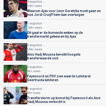
4 augustus
16K+ views
Waarom Ajax voor Leon Goretzka moet gaan en
hoe Jordi Cruijff hem kan overtuigen
1 augustus
15K+ views
Dit gaat er de komende weken op de
transfermarkt gebeuren bij Ajax
5 augustus
10K+ views
Anis Hadj Moussa bereikt hoogste
transferwaarde ooit
6 augustus
6K+ views
Feyenoord en PSV zien waarde Lutsharel
Geertruida kelderen
6 augustus
5K+ views
Transferstorm op komst bij Feyenoord als Anis
Hadj Moussa verkocht is