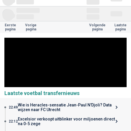
Eerste
Vorige
Volgende
Laatste
pagina
pagina
pagina
pagina
Laatste voetbal transfernieuws
Wie is Heracles-sensatie Jean-Paul N'Djoli? Data
22:49
wijzen naar FC Utrecht
Excelsior verkoopt uitblinker voor miljoenen direct
22:12
na 0-5 zege