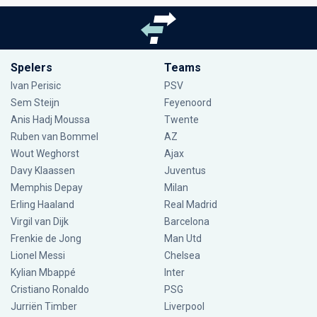
Spelers
Teams
Ivan Perisic
PSV
Sem Steijn
Feyenoord
Anis Hadj Moussa
Twente
Ruben van Bommel
AZ
Wout Weghorst
Ajax
Davy Klaassen
Juventus
Memphis Depay
Milan
Erling Haaland
Real Madrid
Virgil van Dijk
Barcelona
Frenkie de Jong
Man Utd
Lionel Messi
Chelsea
Kylian Mbappé
Inter
Cristiano Ronaldo
PSG
Jurriën Timber
Liverpool