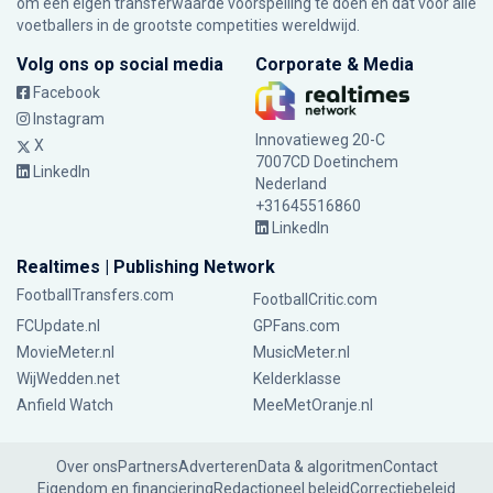
om een eigen transferwaarde voorspelling te doen en dat voor alle
voetballers in de grootste competities wereldwijd.
Volg ons op social media
Corporate & Media
Facebook
Instagram
Innovatieweg 20-C
X
7007CD Doetinchem
LinkedIn
Nederland
+31645516860
LinkedIn
Realtimes | Publishing Network
FootballTransfers.com
FootballCritic.com
FCUpdate.nl
GPFans.com
MovieMeter.nl
MusicMeter.nl
WijWedden.net
Kelderklasse
Anfield Watch
MeeMetOranje.nl
Over ons
Partners
Adverteren
Data & algoritmen
Contact
Eigendom en financiering
Redactioneel beleid
Correctiebeleid