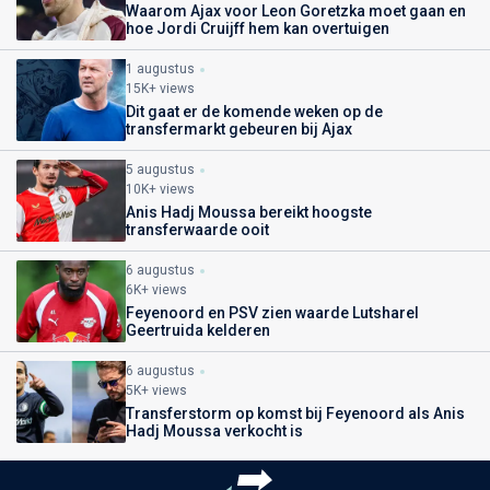
Waarom Ajax voor Leon Goretzka moet gaan en
hoe Jordi Cruijff hem kan overtuigen
1 augustus
15K+ views
Dit gaat er de komende weken op de
transfermarkt gebeuren bij Ajax
5 augustus
10K+ views
Anis Hadj Moussa bereikt hoogste
transferwaarde ooit
6 augustus
6K+ views
Feyenoord en PSV zien waarde Lutsharel
Geertruida kelderen
6 augustus
5K+ views
Transferstorm op komst bij Feyenoord als Anis
Hadj Moussa verkocht is