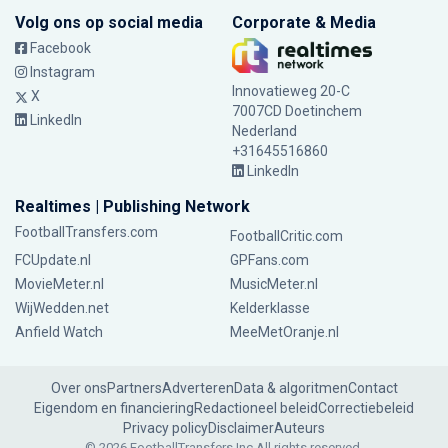
Volg ons op social media
Corporate & Media
Facebook
Instagram
Innovatieweg 20-C
X
7007CD Doetinchem
LinkedIn
Nederland
+31645516860
LinkedIn
Realtimes | Publishing Network
FootballTransfers.com
FootballCritic.com
FCUpdate.nl
GPFans.com
MovieMeter.nl
MusicMeter.nl
WijWedden.net
Kelderklasse
Anfield Watch
MeeMetOranje.nl
Over ons
Partners
Adverteren
Data & algoritmen
Contact
Eigendom en financiering
Redactioneel beleid
Correctiebeleid
Privacy policy
Disclaimer
Auteurs
© 2026 FootballTransfers Inc.
All rights reserved.