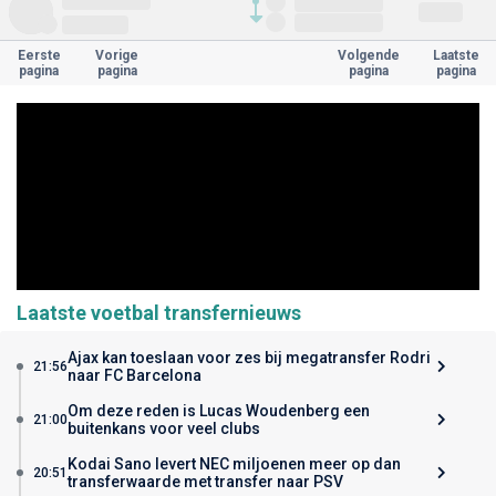
Eerste
Vorige
Volgende
Laatste
pagina
pagina
pagina
pagina
Laatste voetbal transfernieuws
Ajax kan toeslaan voor zes bij megatransfer Rodri
21:56
naar FC Barcelona
Om deze reden is Lucas Woudenberg een
21:00
buitenkans voor veel clubs
Kodai Sano levert NEC miljoenen meer op dan
20:51
transferwaarde met transfer naar PSV