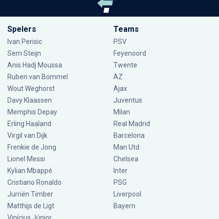
Spelers
Teams
Ivan Perisic
PSV
Sem Steijn
Feyenoord
Anis Hadj Moussa
Twente
Ruben van Bommel
AZ
Wout Weghorst
Ajax
Davy Klaassen
Juventus
Memphis Depay
Milan
Erling Haaland
Real Madrid
Virgil van Dijk
Barcelona
Frenkie de Jong
Man Utd
Lionel Messi
Chelsea
Kylian Mbappé
Inter
Cristiano Ronaldo
PSG
Jurriën Timber
Liverpool
Matthijs de Ligt
Bayern
Vinícius Júnior