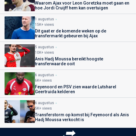
Waarom Ajax voor Leon Goretzka moet gaan en
hoe Jordi Cruijff hem kan overtuigen
1 augustus
15K+ views
Dit gaat er de komende weken op de
transfermarkt gebeuren bij Ajax
5 augustus
10K+ views
Anis Hadj Moussa bereikt hoogste
transferwaarde ooit
6 augustus
6K+ views
Feyenoord en PSV zien waarde Lutsharel
Geertruida kelderen
6 augustus
5K+ views
Transferstorm op komst bij Feyenoord als Anis
Hadj Moussa verkocht is