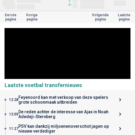
Eerste
Vorige
Volgende
Laatste
pagina
pagina
pagina
pagina
Laatste voetbal transfernieuws
Feyenoord kan met verkoop van deze spelers
12:28
grote schoonmaak uitbreiden
De reden achter de interesse van Ajax in Noah
12:00
Adedeji-Sternberg
PSV kan dankzij miljoenenoverschot jagen op
11:27
nieuwe verdediger