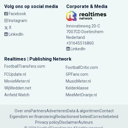
Volg ons op social media
Corporate & Media
Facebook
Instagram
Innovatieweg 20-C
X
7007CD Doetinchem
LinkedIn
Nederland
+31645516860
LinkedIn
Realtimes | Publishing Network
FootballTransfers.com
FootballCritic.com
FCUpdate.nl
GPFans.com
MovieMeter.nl
MusicMeter.nl
WijWedden.net
Kelderklasse
Anfield Watch
MeeMetOranje.nl
Over ons
Partners
Adverteren
Data & algoritmen
Contact
Eigendom en financiering
Redactioneel beleid
Correctiebeleid
Privacy policy
Disclaimer
Auteurs
© 2026 FootballTransfers Inc.
All rights reserved.