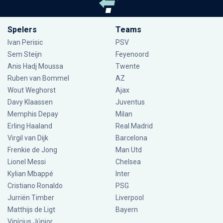
Spelers
Teams
Ivan Perisic
PSV
Sem Steijn
Feyenoord
Anis Hadj Moussa
Twente
Ruben van Bommel
AZ
Wout Weghorst
Ajax
Davy Klaassen
Juventus
Memphis Depay
Milan
Erling Haaland
Real Madrid
Virgil van Dijk
Barcelona
Frenkie de Jong
Man Utd
Lionel Messi
Chelsea
Kylian Mbappé
Inter
Cristiano Ronaldo
PSG
Jurriën Timber
Liverpool
Matthijs de Ligt
Bayern
Vinícius Júnior