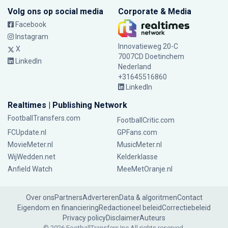
Volg ons op social media
Corporate & Media
Facebook
Instagram
Innovatieweg 20-C
X
7007CD Doetinchem
LinkedIn
Nederland
+31645516860
LinkedIn
Realtimes | Publishing Network
FootballTransfers.com
FootballCritic.com
FCUpdate.nl
GPFans.com
MovieMeter.nl
MusicMeter.nl
WijWedden.net
Kelderklasse
Anfield Watch
MeeMetOranje.nl
Over ons
Partners
Adverteren
Data & algoritmen
Contact
Eigendom en financiering
Redactioneel beleid
Correctiebeleid
Privacy policy
Disclaimer
Auteurs
© 2026 FootballTransfers Inc.
All rights reserved.