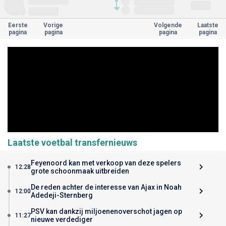
Eerste
Vorige
Volgende
Laatste
pagina
pagina
pagina
pagina
Laatste voetbal transfernieuws
Feyenoord kan met verkoop van deze spelers
12:28
grote schoonmaak uitbreiden
De reden achter de interesse van Ajax in Noah
12:00
Adedeji-Sternberg
PSV kan dankzij miljoenenoverschot jagen op
11:27
nieuwe verdediger