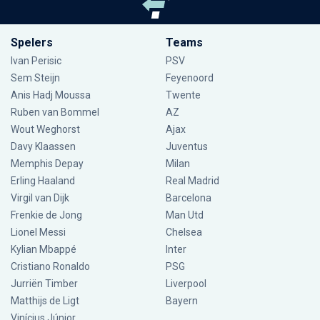
Spelers
Teams
Ivan Perisic
PSV
Sem Steijn
Feyenoord
Anis Hadj Moussa
Twente
Ruben van Bommel
AZ
Wout Weghorst
Ajax
Davy Klaassen
Juventus
Memphis Depay
Milan
Erling Haaland
Real Madrid
Virgil van Dijk
Barcelona
Frenkie de Jong
Man Utd
Lionel Messi
Chelsea
Kylian Mbappé
Inter
Cristiano Ronaldo
PSG
Jurriën Timber
Liverpool
Matthijs de Ligt
Bayern
Vinícius Júnior