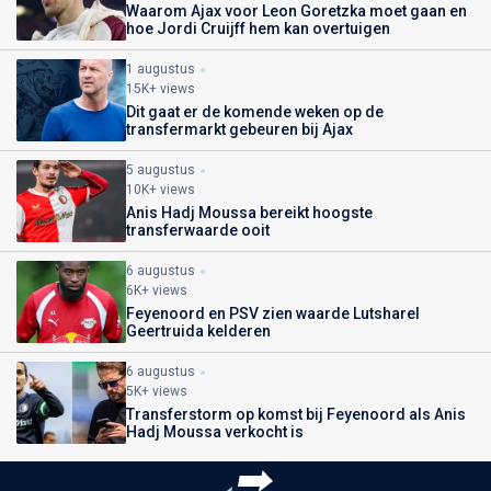
Waarom Ajax voor Leon Goretzka moet gaan en
hoe Jordi Cruijff hem kan overtuigen
1 augustus
15K+ views
Dit gaat er de komende weken op de
transfermarkt gebeuren bij Ajax
5 augustus
10K+ views
Anis Hadj Moussa bereikt hoogste
transferwaarde ooit
6 augustus
6K+ views
Feyenoord en PSV zien waarde Lutsharel
Geertruida kelderen
6 augustus
5K+ views
Transferstorm op komst bij Feyenoord als Anis
Hadj Moussa verkocht is