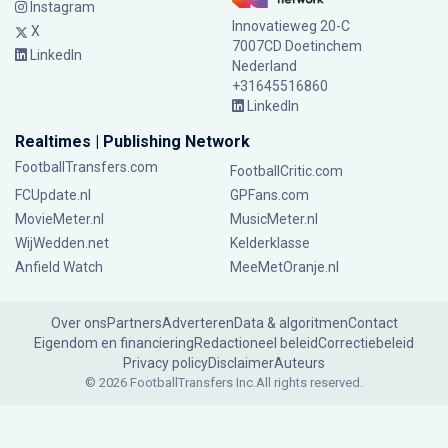
Instagram
Innovatieweg 20-C
X
7007CD Doetinchem
LinkedIn
Nederland
+31645516860
LinkedIn
Realtimes | Publishing Network
FootballTransfers.com
FootballCritic.com
FCUpdate.nl
GPFans.com
MovieMeter.nl
MusicMeter.nl
WijWedden.net
Kelderklasse
Anfield Watch
MeeMetOranje.nl
Over ons
Partners
Adverteren
Data & algoritmen
Contact
Eigendom en financiering
Redactioneel beleid
Correctiebeleid
Privacy policy
Disclaimer
Auteurs
© 2026 FootballTransfers Inc.
All rights reserved.