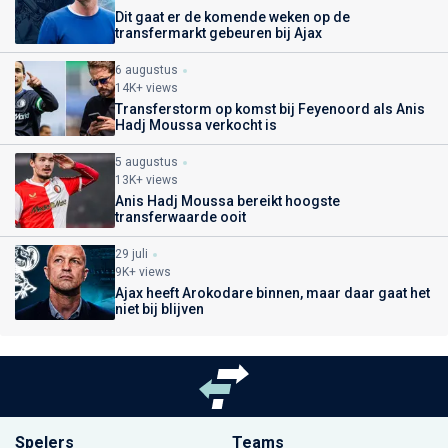
Dit gaat er de komende weken op de
transfermarkt gebeuren bij Ajax
6 augustus
14K+ views
Transferstorm op komst bij Feyenoord als Anis
Hadj Moussa verkocht is
5 augustus
13K+ views
Anis Hadj Moussa bereikt hoogste
transferwaarde ooit
29 juli
9K+ views
Ajax heeft Arokodare binnen, maar daar gaat het
niet bij blijven
Spelers
Teams