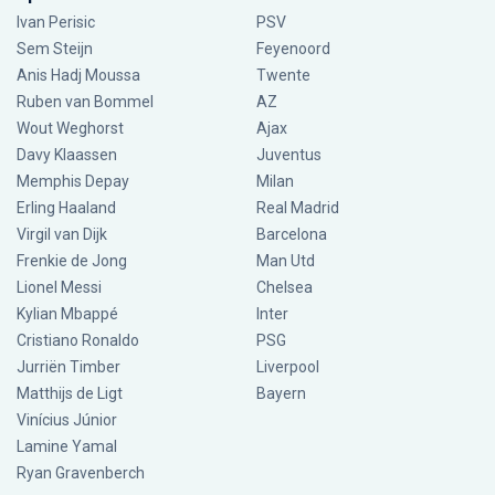
Ivan Perisic
PSV
Sem Steijn
Feyenoord
Anis Hadj Moussa
Twente
Ruben van Bommel
AZ
Wout Weghorst
Ajax
Davy Klaassen
Juventus
Memphis Depay
Milan
Erling Haaland
Real Madrid
Virgil van Dijk
Barcelona
Frenkie de Jong
Man Utd
Lionel Messi
Chelsea
Kylian Mbappé
Inter
Cristiano Ronaldo
PSG
Jurriën Timber
Liverpool
Matthijs de Ligt
Bayern
Vinícius Júnior
Lamine Yamal
Ryan Gravenberch