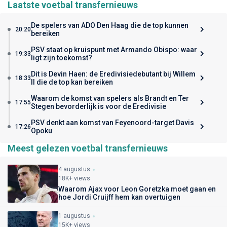
Laatste voetbal transfernieuws
De spelers van ADO Den Haag die de top kunnen
20:20
bereiken
PSV staat op kruispunt met Armando Obispo: waar
19:33
ligt zijn toekomst?
Dit is Devin Haen: de Eredivisiedebutant bij Willem
18:33
II die de top kan bereiken
Waarom de komst van spelers als Brandt en Ter
17:55
Stegen bevorderlijk is voor de Eredivisie
PSV denkt aan komst van Feyenoord-target Davis
17:26
Opoku
Meest gelezen voetbal transfernieuws
4 augustus
18K+ views
Waarom Ajax voor Leon Goretzka moet gaan en
hoe Jordi Cruijff hem kan overtuigen
1 augustus
15K+ views