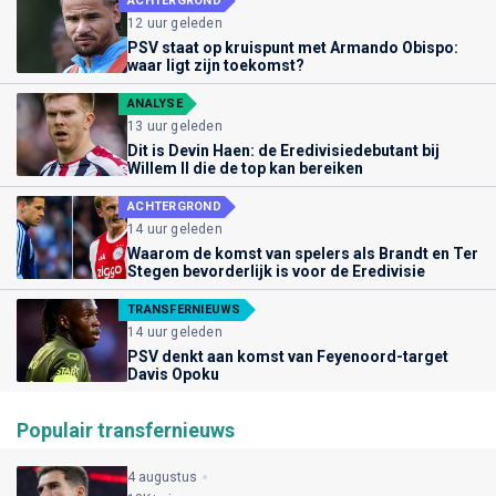
ACHTERGROND
12 uur geleden
PSV staat op kruispunt met Armando Obispo:
waar ligt zijn toekomst?
ANALYSE
13 uur geleden
Dit is Devin Haen: de Eredivisiedebutant bij
Willem II die de top kan bereiken
ACHTERGROND
14 uur geleden
Waarom de komst van spelers als Brandt en Ter
Stegen bevorderlijk is voor de Eredivisie
TRANSFERNIEUWS
14 uur geleden
PSV denkt aan komst van Feyenoord-target
Davis Opoku
Populair transfernieuws
4 augustus