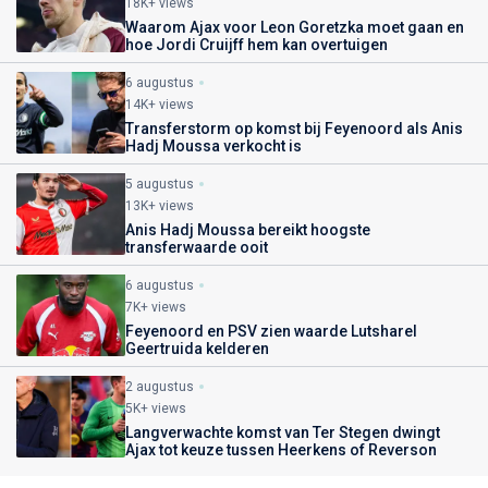
18K+ views
Waarom Ajax voor Leon Goretzka moet gaan en
hoe Jordi Cruijff hem kan overtuigen
6 augustus
14K+ views
Transferstorm op komst bij Feyenoord als Anis
Hadj Moussa verkocht is
5 augustus
13K+ views
Anis Hadj Moussa bereikt hoogste
transferwaarde ooit
6 augustus
7K+ views
Feyenoord en PSV zien waarde Lutsharel
Geertruida kelderen
2 augustus
5K+ views
Langverwachte komst van Ter Stegen dwingt
Ajax tot keuze tussen Heerkens of Reverson