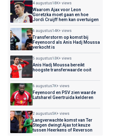
4 augustus
18K+ views
Waarom Ajax voor Leon
Goretzka moet gaan en hoe
Jordi Cruijff hem kan overtuigen
6 augustus
14K+ views
Transferstorm op komst bij
Feyenoord als Anis Hadj Moussa
verkocht is
5 augustus
13K+ views
Anis Hadj Moussa bereikt
hoogste transferwaarde ooit
6 augustus
7K+ views
Feyenoord en PSV zien waarde
Lutsharel Geertruida kelderen
2 augustus
5K+ views
Langverwachte komst van Ter
Stegen dwingt Ajax tot keuze
tussen Heerkens of Reverson