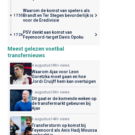
Waarom de komst van spelers als
Brandt en Ter Stegen bevorderlijk is
17:55
voor de Eredivisie
PSV denkt aan komst van
17:26
Feyenoord-target Davis Opoku
Meest gelezen voetbal
transfernieuws
4 augustus
18K+ views
Waarom Ajax voor Leon
Goretzka moet gaan en hoe
Jordi Cruijff hem kan overtuigen
1 augustus
15K+ views
Dit gaat er de komende weken op
de transfermarkt gebeuren bij
Ajax
6 augustus
14K+ views
Transferstorm op komst bij
Feyenoord als Anis Hadj Moussa