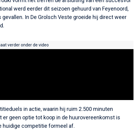
rouki vormt het treffen de afsluiting van een succesvol
national werd eerder dit seizoen gehuurd van Feyenoord,
 gevallen. In De Grolsch Veste groeide hij direct weer
d.
gaat verder onder de video
tieduels in actie, waarin hij ruim 2.500 minuten
t er geen optie tot koop in de huurovereenkomst is
huidige competitie formeel af.