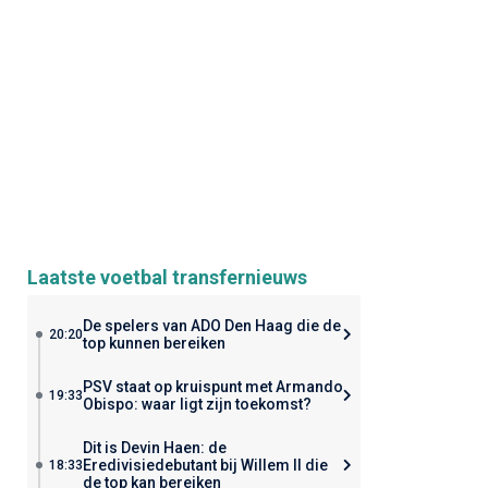
Laatste voetbal transfernieuws
De spelers van ADO Den Haag die de
20:20
top kunnen bereiken
PSV staat op kruispunt met Armando
19:33
Obispo: waar ligt zijn toekomst?
Dit is Devin Haen: de
Eredivisiedebutant bij Willem II die
18:33
de top kan bereiken