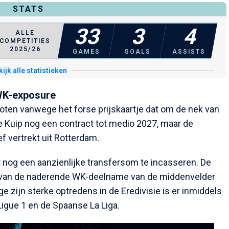
STATS
33
3
4
ALLE
COMPETITIES
2025/26
GAMES
GOALS
ASSISTS
ijk alle statistieken
 WK-exposure
sloten vanwege het forse prijskaartje dat om de nek van
De Kuip nog een contract tot medio 2027, maar de
ef vertrekt uit Rotterdam.
 nog een aanzienlijke transfersom te incasseren. De
ren van de naderende WK-deelname van de middenvelder
ge zijn sterke optredens in de Eredivisie is er inmiddels
Ligue 1 en de Spaanse La Liga.