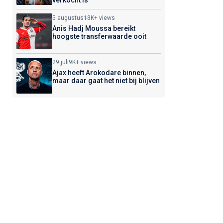
verkocht is
5 augustus
13K+ views
Anis Hadj Moussa bereikt
hoogste transferwaarde ooit
29 juli
9K+ views
Ajax heeft Arokodare binnen,
maar daar gaat het niet bij blijven