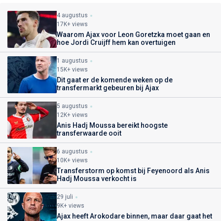
4 augustus
17K+ views
Waarom Ajax voor Leon Goretzka moet gaan en
hoe Jordi Cruijff hem kan overtuigen
1 augustus
15K+ views
Dit gaat er de komende weken op de
transfermarkt gebeuren bij Ajax
5 augustus
12K+ views
Anis Hadj Moussa bereikt hoogste
transferwaarde ooit
6 augustus
10K+ views
Transferstorm op komst bij Feyenoord als Anis
Hadj Moussa verkocht is
29 juli
9K+ views
Ajax heeft Arokodare binnen, maar daar gaat het