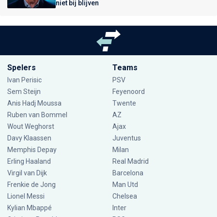
niet bij blijven
Spelers
Teams
Ivan Perisic
PSV
Sem Steijn
Feyenoord
Anis Hadj Moussa
Twente
Ruben van Bommel
AZ
Wout Weghorst
Ajax
Davy Klaassen
Juventus
Memphis Depay
Milan
Erling Haaland
Real Madrid
Virgil van Dijk
Barcelona
Frenkie de Jong
Man Utd
Lionel Messi
Chelsea
Kylian Mbappé
Inter