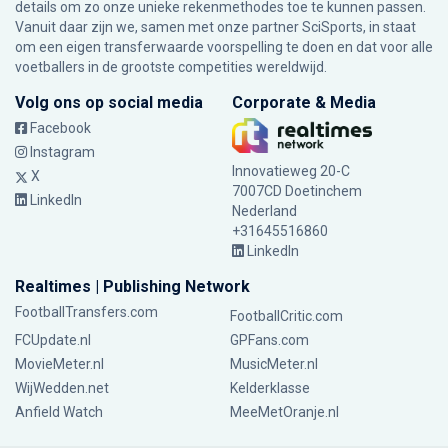
details om zo onze unieke rekenmethodes toe te kunnen passen.
Vanuit daar zijn we, samen met onze partner SciSports, in staat
om een eigen transferwaarde voorspelling te doen en dat voor alle
voetballers in de grootste competities wereldwijd.
Volg ons op social media
Corporate & Media
Facebook
Instagram
Innovatieweg 20-C
X
7007CD Doetinchem
LinkedIn
Nederland
+31645516860
LinkedIn
Realtimes | Publishing Network
FootballTransfers.com
FootballCritic.com
FCUpdate.nl
GPFans.com
MovieMeter.nl
MusicMeter.nl
WijWedden.net
Kelderklasse
Anfield Watch
MeeMetOranje.nl