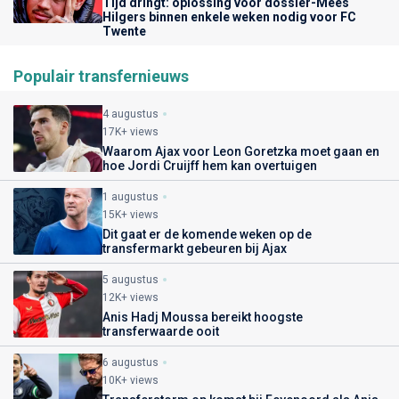
Tijd dringt: oplossing voor dossier-Mees
Hilgers binnen enkele weken nodig voor FC
Twente
Populair transfernieuws
4 augustus
17K+ views
Waarom Ajax voor Leon Goretzka moet gaan en
hoe Jordi Cruijff hem kan overtuigen
1 augustus
15K+ views
Dit gaat er de komende weken op de
transfermarkt gebeuren bij Ajax
5 augustus
12K+ views
Anis Hadj Moussa bereikt hoogste
transferwaarde ooit
6 augustus
10K+ views