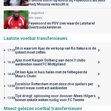
Transferstorm op komst bij Feyenoord als Anis
Hadj Moussa verkocht is
6 augustus
6K+ views
Feyenoord en PSV zien waarde Lutsharel
Geertruida kelderen
Laatste voetbal transfernieuws
Dit is waarom Ajax de verkoop van Ko Itakura in de
17:10
ijskast moet zetten
Ajax moet Kasper Dolberg aan deze 3 clubs
16:25
aanbieden naast FC Midtjylland
Dit kan Ajax in huis halen met de felbegeerde
14:45
Mauro Couto
Excelsior Rotterdam moet deze drie spelers per
13:56
direct nieuw contract aanbieden
Tijd dringt: oplossing voor dossier-Mees Hilgers
12:58
binnen enkele weken nodig voor FC Twente
Meest gelezen voetbal transfernieuws