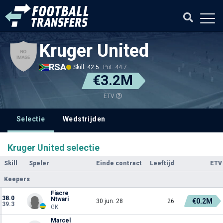
Kruger United
RSA
Skill: 42.5
Pot: 44.7
€3.2M
ETV
Selectie
Wedstrijden
Kruger United selectie
Skill
Speler
Einde contract
Leeftijd
ETV
Keepers
Fiacre
38.0
Ntwari
€0.2M
30 jun. 28
26
39.3
GK
Marcel