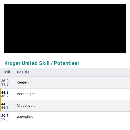
Kruger United Skill / Potentieel
Skill
Positie
38.0
Keepen
39.3
44.3
Verdedigen
48.2
44.5
Middenveld
44.5
39.5
Aanvallen
39.5