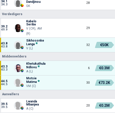
34.1
Dandjinou
28
34.3
GK
Verdedigers
Kabelo
Seriba
39.2
29
V (CR), AM
49.9
(R)
Sikhosonke
43.8
Langa
€50K
32
43.8
V (L)
Middenvelders
Khetukuthula
43.3
Ndlovu
€0.3M
6
43.3
A (L)
Motsie
44.5
Matima
€73.2K
30
44.5
VM (C)
Aanvallers
Lwanda
39.5
Mbanjwa
€0.2M
20
39.5
A (C)