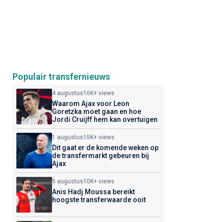
Populair transfernieuws
4 augustus
16K+ views
Waarom Ajax voor Leon
Goretzka moet gaan en hoe
Jordi Cruijff hem kan overtuigen
1 augustus
15K+ views
Dit gaat er de komende weken op
de transfermarkt gebeuren bij
Ajax
5 augustus
10K+ views
Anis Hadj Moussa bereikt
hoogste transferwaarde ooit