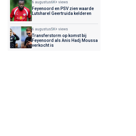
6 augustus
6K+ views
Feyenoord en PSV zien waarde
Lutsharel Geertruida kelderen
6 augustus
5K+ views
Transferstorm op komst bij
Feyenoord als Anis Hadj Moussa
verkocht is