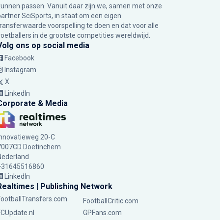
kunnen passen. Vanuit daar zijn we, samen met onze
partner SciSports, in staat om een eigen
transferwaarde voorspelling te doen en dat voor alle
voetballers in de grootste competities wereldwijd.
Volg ons op social media
Facebook
Instagram
X
LinkedIn
Corporate & Media
Innovatieweg 20-C
7007CD Doetinchem
Nederland
+31645516860
LinkedIn
Realtimes | Publishing Network
FootballTransfers.com
FootballCritic.com
FCUpdate.nl
GPFans.com