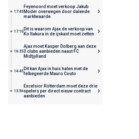
Feyenoord moet verkoop Jakub
Moder overwegen door dalende
17:45
marktwaarde
Dit is waarom Ajax de verkoop van
17:10
Ko Itakura in de ijskast moet zetten
Ajax moet Kasper Dolberg aan deze
3 clubs aanbieden naast FC
16:25
Midtjylland
Dit kan Ajax in huis halen met de
14:45
felbegeerde Mauro Couto
Excelsior Rotterdam moet deze drie
spelers per direct nieuw contract
13:56
aanbieden