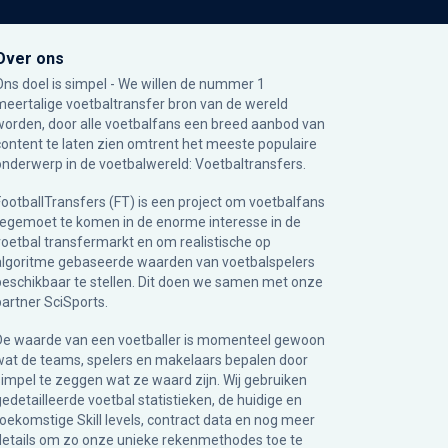
Over ons
Ons doel is simpel - We willen de nummer 1
meertalige voetbaltransfer bron van de wereld
worden, door alle voetbalfans een breed aanbod van
content te laten zien omtrent het meeste populaire
onderwerp in de voetbalwereld: Voetbaltransfers.
FootballTransfers (FT) is een project om voetbalfans
tegemoet te komen in de enorme interesse in de
voetbal transfermarkt en om realistische op
algoritme gebaseerde waarden van voetbalspelers
beschikbaar te stellen. Dit doen we samen met onze
partner
SciSports
.
De waarde van een voetballer is momenteel gewoon
wat de teams, spelers en makelaars bepalen door
simpel te zeggen wat ze waard zijn. Wij gebruiken
gedetailleerde voetbal statistieken, de huidige en
toekomstige Skill levels, contract data en nog meer
details om zo onze unieke rekenmethodes toe te