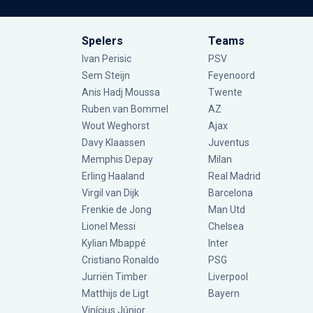
Spelers
Teams
Ivan Perisic
PSV
Sem Steijn
Feyenoord
Anis Hadj Moussa
Twente
Ruben van Bommel
AZ
Wout Weghorst
Ajax
Davy Klaassen
Juventus
Memphis Depay
Milan
Erling Haaland
Real Madrid
Virgil van Dijk
Barcelona
Frenkie de Jong
Man Utd
Lionel Messi
Chelsea
Kylian Mbappé
Inter
Cristiano Ronaldo
PSG
Jurriën Timber
Liverpool
Matthijs de Ligt
Bayern
Vinícius Júnior